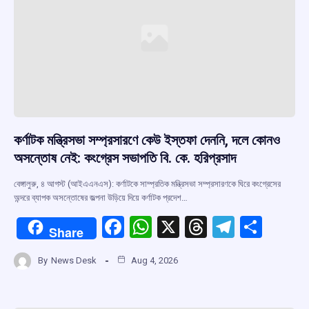
কর্ণাটক মন্ত্রিসভা সম্প্রসারণে কেউ ইস্তফা দেননি, দলে কোনও
অসন্তোষ নেই: কংগ্রেস সভাপতি বি. কে. হরিপ্রসাদ
বেঙ্গালুরু, ৪ আগস্ট (আইএএনএস): কর্ণাটকে সাম্প্রতিক মন্ত্রিসভা সম্প্রসারণকে ঘিরে কংগ্রেসের
অন্দরে ব্যাপক অসন্তোষের জল্পনা উড়িয়ে দিয়ে কর্ণাটক প্রদেশ…
F
W
X
T
T
S
Share
a
h
hr
el
h
By
News Desk
Aug 4, 2026
ce
at
e
e
ar
b
s
a
gr
e