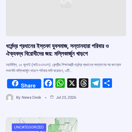
ধর্মেন্দ্র প্রধানের ইস্তফা যুবসমাজ, সন্তানহারা পরিবার ও
ঐক্যবদ্ধ বিরোধীদের জয়: মল্লিকার্জুন খাড়গে
নয়াদিল্লি, ২৫ জুলাই (আইএএনএস): কেন্দ্রীয় শিক্ষামন্ত্রী ধর্মেন্দ্র প্রধানের পদত্যাগের পর কংগ্রেস
সভাপতি মল্লিকার্জুন খাড়গে শনিবার দাবি করেছেন, এটি…
F
W
X
T
T
S
Share
a
h
hr
el
h
By
News Desk
Jul 25, 2026
ce
at
e
e
ar
b
s
a
gr
e
o
A
d
a
o
p
s
m
UNCATEGORIZED