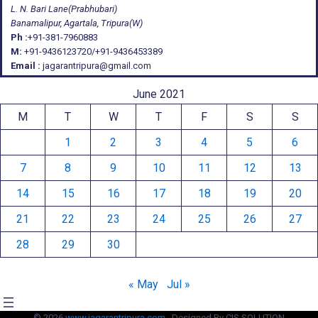
L. N. Bari Lane(Prabhubari)
Banamalipur, Agartala, Tripura(W)
Ph :
+91-381-7960883
M:
+91-9436123720/+91-9436453389
Email :
jagarantripura@gmail.com
June 2021
M
T
W
T
F
S
S
1
2
3
4
5
6
7
8
9
10
11
12
13
14
15
16
17
18
19
20
21
22
23
24
25
26
27
28
29
30
« May
Jul »
© 2026
www.jagarantripura.com .
Designed By CIS SOLUTION