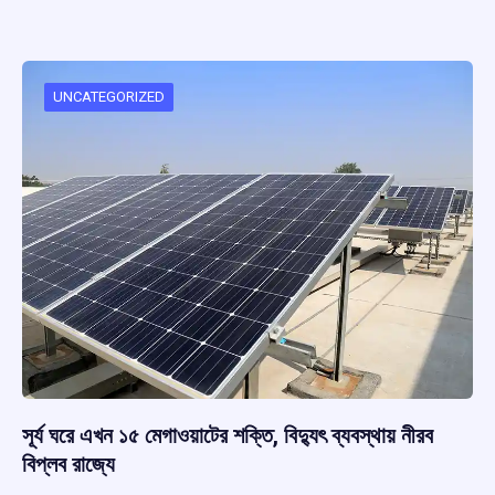
ce
at
e
e
ar
b
s
a
gr
e
o
A
d
a
o
p
s
m
UNCATEGORIZED
k
p
সূর্য ঘরে এখন ১৫ মেগাওয়াটের শক্তি, বিদ্যুৎ ব্যবস্থায় নীরব
বিপ্লব রাজ্যে