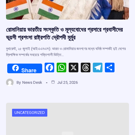
রোমানিয়ায় ভারতীয় সংস্কৃতি ও মূল্যবোধের প্রসারে প্রবাসীদের
ভূয়সী প্রশংসা রাষ্ট্রপতি দ্রৌপদী মুর্মুর
বুখারেস্ট, ২৫ জুলাই (আইএএনএস): ভারত ও রোমানিয়ার জনগণের মধ্যে ঘনিষ্ঠ সম্পর্কই দুই দেশের
দ্বিপাক্ষিক সম্পর্কের সবচেয়ে শক্তিশালী ভিত্তি…
F
W
X
T
T
S
Share
a
h
hr
el
h
By
News Desk
Jul 25, 2026
ce
at
e
e
ar
b
s
a
gr
e
o
A
d
a
o
p
s
m
UNCATEGORIZED
k
p