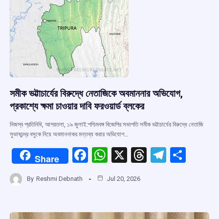
k
p
সমীক ভট্টাচার্যের বিরুদ্ধে নেতাজিকে অবমাননার অভিযোগ,
প্রকাশ্যে ক্ষমা চাওয়ার দাবি ফরওয়ার্ড ব্লকের
নিজস্ব প্রতিনিধি, আগরতলা, ১৯ জুলাই:পশ্চিমবঙ্গ বিজেপির সভাপতি সমীক ভট্টাচার্যের বিরুদ্ধে নেতাজি
সুভাষচন্দ্র বসুকে নিয়ে অবমাননাকর মন্তব্য করার অভিযোগ…
F
W
X
T
T
S
Share
a
h
hr
el
h
By
Reshmi Debnath
Jul 20, 2026
ce
at
e
e
ar
b
s
a
gr
e
o
A
d
a