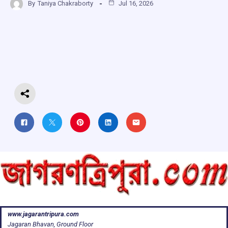
By
Taniya Chakraborty
Jul 16, 2026
ce
at
e
e
ar
b
s
a
gr
e
o
A
d
a
o
p
s
m
k
p
www.jagarantripura.com
Jagaran Bhavan, Ground Floor