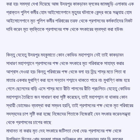
করা হয়৷ সমস্যা দেখা দিয়েছে আজ উদয়পুর কাকড়াবন ব্লকের জামজুড়ি এলাকায় এক
প্রাক্তন পুলিশ কর্মীর হোম আইসোলেশানে মৃত্যুর ঘটনাকে কেন্দ্র করে৷ সন্ধ্যায় হোম
আইসোলেশানে মৃত পুলিশ কর্মীর পরিবারের তরফ থেকে প্রশাসনের কর্মকর্তাদের নিকট
দাবি করেন মৃত ব্যক্তিকে প্রশাসনের পক্ষ থেকে সৎকারের ব্যবস্থা করা হউক৷
কিন্তু যেহেতু উদয়পুর মহকুমাতে কোন কোভিড মহাশশ্মান নেই তাই কাকড়াবন
সাধারণ মহাশশ্মানে প্রশাসনের পক্ষ থেকে সৎকারে মৃত পরিবারকে সাহায্য করার
আশ্বাস দেওয়া হয়৷ কিন্তু পরিবারের পক্ষ থেকে বলা হয় হিন্দু শাস্র মতে পিতা বা
মাতার একবার মুখাগ্ণি করা হলে সন্তান শশ্মানে থাকতে পারে না৷ মুখাগ্ণি কাজ হয়ে
গেলে ছেলেদের বাড়ি এসে শাস্র মতে রীতি পালনের রীতি প্রচলিত৷ যেহেতু কোভিড
মহাশশ্মান তৈরিতে জন সাধারণ বাধা সৃষ্টি করেছেন, তাই মহাশশ্মান না থাকায় কোন
স্থায়ী ডোমেরও ব্যবস্থা করা সম্ভব হয়নি, তাই প্রশাসনের পক্ষ থেকে মৃত পরিবারের
সদস্যদের চাপ সৃষ্টি করা হচ্ছে নিজেদের পিতাকে নিজেরাই যেন সৎকার করেন৷সন্ধ্যা
থেকে প্রশাসনের চাপের কাছে
মাথানত না করায় মৃত দেহ সৎকারে জটিলতা দেখা দেয়৷ প্রশাসনের পক্ষ থেকে
উপস্থিত ছিলেন খোদ মহকুমা শাসক অনিরুদ্ধ রায়, কাকড়াবন আর ডি ব্লকের