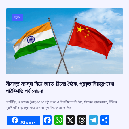
b
s
a
gr
e
o
A
d
a
o
p
s
m
বিদেশ
k
p
সীমান্ত সমস্যা নিয়ে ভারত-চীনের বৈঠক, প্রকৃত নিয়ন্ত্রণরেখা
পরিস্থিতি পর্যালোচনা
নয়াদিল্লি, ৭ আগস্ট (আইএএনএস): ভারত ও চীন সীমান্ত নির্ধারণ, সীমান্ত ব্যবস্থাপনা, বিভিন্ন
প্রাতিষ্ঠানিক ব্যবস্থা গঠন এবং আন্তঃসীমান্ত সহযোগিতা…
F
W
X
T
T
S
Share