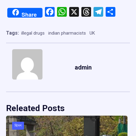
Facebook
WhatsApp
X
Threads
Telegr
Shar
Share
Tags:
illegal drugs
indian pharmacists
UK
admin
Releated Posts
বিদেশ