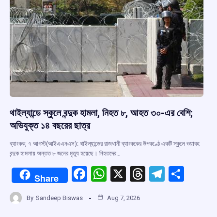
থাইল্যান্ডে স্কুলে বন্দুক হামলা, নিহত ৮, আহত ৩০-এর বেশি;
অভিযুক্ত ১৪ বছরের ছাত্র
ব্যাংকক, ৭ আগস্ট(আইএএনএস): থাইল্যান্ডের রাজধানী ব্যাংককের উপকণ্ঠে একটি স্কুলে ভয়াবহ
বন্দুক হামলায় অন্তত ৮ জনের মৃত্যু হয়েছে। নিহতদের…
F
W
X
T
T
S
Share
a
h
hr
el
h
By
Sandeep Biswas
Aug 7, 2026
ce
at
e
e
ar