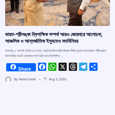
ভারত-শ্রীলঙ্কা দ্বিপাক্ষিক সম্পর্ক আরও জোরদারে আলোচনা,
আঞ্চলিক ও আন্তর্জাতিক ইস্যুতেও মতবিনিময়
কলম্বো, ৫ আগস্ট (আইএএনএস): ভারতের বিদেশসচিব বিক্রম মিশ্রি বুধবার কলম্বোতে শ্রীলঙ্কার
বিদেশসচিব অরুণি রণরাজার সঙ্গে বৈঠক করে দ্বিপাক্ষিক…
F
W
X
T
T
S
Share
a
h
hr
el
h
By
News Desk
Aug 5, 2026
ce
at
e
e
ar
b
s
a
gr
e
o
A
d
a
o
p
s
m