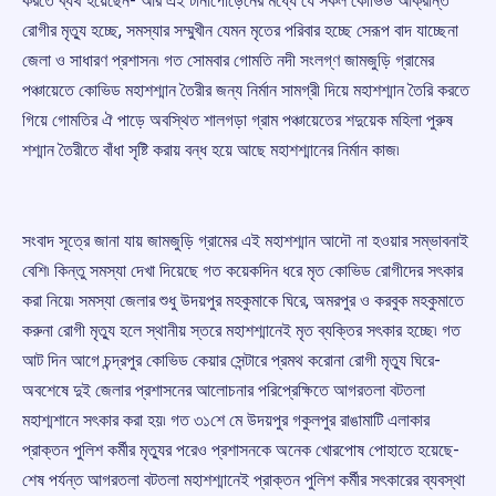
করতে ব্যর্থ হয়েছেন- আর এই টানাপোড়েনের মধ্যে যে সকল কোভিড আক্রান্ত
রোগীর মৃত্যু হচ্ছে, সমস্যার সম্মুখীন যেমন মৃতের পরিবার হচ্ছে সেরূপ বাদ যাচ্ছেনা
জেলা ও সাধারণ প্রশাসন৷ গত সোমবার গোমতি নদী সংলগ্ণ জামজুড়ি গ্রামের
পঞ্চায়েতে কোভিড মহাশশ্মান তৈরীর জন্য নির্মান সামগ্রী দিয়ে মহাশশ্মান তৈরি করতে
গিয়ে গোমতির ঐ পাড়ে অবস্থিত শালগড়া গ্রাম পঞ্চায়েতের শদুয়েক মহিলা পুরুষ
শশ্মান তৈরীতে বাঁধা সৃষ্টি করায় বন্ধ হয়ে আছে মহাশশ্মানের নির্মান কাজ৷
সংবাদ সূত্রে জানা যায় জামজুড়ি গ্রামের এই মহাশশ্মান আদৌ না হওয়ার সম্ভাবনাই
বেশি৷ কিন্তু সমস্যা দেখা দিয়েছে গত কয়েকদিন ধরে মৃত কোভিড রোগীদের সৎকার
করা নিয়ে৷ সমস্যা জেলার শুধু উদয়পুর মহকুমাকে ঘিরে, অমরপুর ও করবুক মহকুমাতে
করুনা রোগী মৃত্যু হলে স্থানীয় স্তরে মহাশশ্মানেই মৃত ব্যক্তির সৎকার হচ্ছে৷ গত
আট দিন আগে চন্দ্রপুর কোভিড কেয়ার সেন্টারে প্রমথ করোনা রোগী মৃত্যু ঘিরে-
অবশেষে দুই জেলার প্রশাসনের আলোচনার পরিপ্রেক্ষিতে আগরতলা বটতলা
মহাশ্মশানে সৎকার করা হয়৷ গত ৩১শে মে উদয়পুর গকুলপুর রাঙামাটি এলাকার
প্রাক্তন পুলিশ কর্মীর মৃত্যুর পরেও প্রশাসনকে অনেক খোরপোষ পোহাতে হয়েছে-
শেষ পর্যন্ত আগরতলা বটতলা মহাশশ্মানেই প্রাক্তন পুলিশ কর্মীর সৎকারের ব্যবস্থা