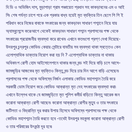
বি ডি ও অভিজিৎ দাস, মুড়াপাড়া গ্রাম পঞ্চায়েত প্রধান সহ কাকড়াবনের এম ও আই
সি৷ শেষ পর্যন্ত চাপে পরে এক প্রকার বাধ্য হয়েই মৃত ব্যক্তির তিন ছেলে পি পি ই
পরিধান করে নিজের বাবাকে সৎকারের জন্য কাকড়াবন সাধারণ শশ্মানে নিয়ে যায়
অ্যাম্বুলেন্সে করে৷আগে থেকেই কাকড়াবন সাধারণ শশ্মান প্রশাসনের পক্ষ থেকে
সৎকারের প্রয়োজনীয় ব্যবস্থা করে রাখেন৷ এখানে কতগুলো প্রশ্ণ দেখা দিয়েছে-
উদয়পুর চন্দ্রপুর কোভিড কেয়ার সেন্টারে যাবতীয় সব ব্যবস্থা থাকা স্বত্তেও কেন
এলোপ্যাথিক ডাক্তার নিয়োগ করা হয় নি ? এলোপ্যাথিক ডাক্তার না থাকায়
অধিকাংশ রোগী হোম আইসোলেশানে থাকার জন্য বন্ড সই দিয়ে বাড়ি চলে আসে-
জামজুড়ির আজকের মৃত ব্যক্তিও কিন্তু বন্ড দিয়ে চার দিন আগে বাড়ি এসেছেন৷
প্রশাসনের পক্ষ থেকে অবিলম্বে নির্জন এলাকায় কোভিড মহাশশ্মান তৈরি করে
সরকারী ডোম নিয়োগ করে কোভিড আক্রান্ত মৃত দেহ সৎকারের ব্যবস্থা করা৷
এখানে উল্লেখ থাকে যে জামজুড়িতে মৃত পুলিশ কমীর্র বাড়িতে কিন্তু আরেক জন
করোনা আক্রান্ত রোগী আছেন৷ করোনা আক্রান্ত রোগীর মৃত্যু ও তার সৎকারে
জটিলতা ও বিভ্রান্তি দূর করার উপায় হিসেবে অবিলম্বে প্রশাসনের পক্ষ থেকে
কোভিড মহাশশ্মান তৈরি করতে হবে -তবেই উদয়পুর মহকুমা করোনা আক্রান্ত রোগী
ও তার পরিবারের উৎকন্ঠা দূর হবে৷