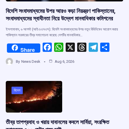
বিদেশি সংবাদমাধ্যমের উপর আরও কড়া নিয়ন্ত্রণ পাকিস্তানের,
সংবাদমাধ্যমের স্বাধীনতা নিয়ে উদ্বেগ মানবাধিকার কমিশনের
ইসলামাবাদ, ৬ আগস্ট (আইএএনএস): বিদেশি সংবাদমাধ্যমের উপর নতুন বিধিনিষেধ আরোপ করায়
পাকিস্তান সরকারের তীব্র সমালোচনা করেছে দেশটির মানবাধিকার…
F
W
X
T
T
S
Share
a
h
hr
el
h
By
News Desk
Aug 6, 2026
ce
at
e
e
ar
b
s
a
gr
e
o
A
d
a
o
p
s
m
বিদেশ
k
p
তীব্র তাপপ্রবাহ ও খরায় দাবানলের কবলে সার্বিয়া, সংরক্ষিত