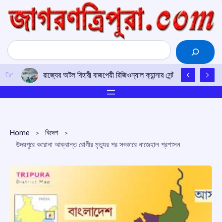
Skip
to
content
Search
রাজ্যের অটল বিহারী বাজপেয়ী রিজিওন্যাল ক্যান্সার সেন্টারে উত্তর-পূর্ব
Home
বিদেশ
উদয়পুরে করোনা আক্রান্ত রোগীর মৃত্যুর পর সৎকারে নাজেহাল প্রশাসন