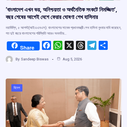
‘বাংলাদেশ এখন ভয়, অনিশ্চয়তা ও অর্থনৈতিক সংকটে নিমজ্জিত’,
বছর শেষের আগেই দেশে ফেরার ঘোষণা শেখ হাসিনার
নয়াদিল্লি, ৫ আগস্ট(আইএএনএস): বাংলাদেশের সাবেক প্রধানমন্ত্রী শেখ হাসিনা বুধবার দাবি করেছেন,
গত দুই বছরে বাংলাদেশের পরিস্থিতি আরও অবনতির…
F
W
X
T
T
S
Share
a
h
hr
el
h
By
Sandeep Biswas
Aug 5, 2026
ce
at
e
e
ar
b
s
a
gr
e
o
A
d
a
o
p
s
m
বিদেশ
k
p