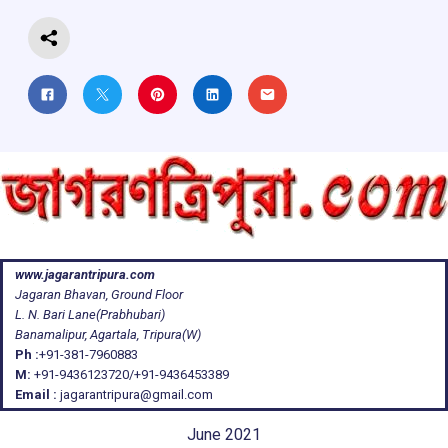
k
p
www.jagarantripura.com
Jagaran Bhavan, Ground Floor
L. N. Bari Lane(Prabhubari)
Banamalipur, Agartala, Tripura(W)
Ph :
+91-381-7960883
M:
+91-9436123720/+91-9436453389
Email :
jagarantripura@gmail.com
June 2021