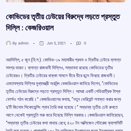
কোভিডের তৃতীয় ঢেউয়ের বিরুদ্ধে লড়তে প্রস্তুত
দিল্লি : কেজরিওয়াল
By
admin
Jun 5, 2021
0
নয়াদিল্লি, ৫ জুন (হি.স.): কোভিড-১৯ মহামারীর প্রথম ও দ্বিতীয় ঢেউয়ে ক্লান্ত
সমগ্র ভারত। ক্লান্ত রাজধানী দিল্লিও, সম্ভাবনা রয়েছে কোভিডের তৃতীয়
ঢেউয়েরও। দ্বিতীয় ঢেউয়ের ধাক্কা সামলে ধীরে ধীরে ছন্দে ফিরছে রাজধানী।
এমতাবস্থায় দিল্লির মুখ্যমন্ত্রী অরবিন্দ কেজরিওয়াল জানিয়ে দিলেন, “কোভিডের
তৃতীয় ঢেউয়ের বিরুদ্ধে লড়তে প্রস্তুত দিল্লি। আমরা একটি পেডিয়াট্রিক টাস্ক
ফোর্সও গঠন করেছি।” কেজরিওয়ালের কথায়, “নতুন ভেরিয়েন্ট শনাক্ত করার জন্য
দু’টি জিনোম সিকোয়েন্সিং ল্যাব তৈরি করা হয়েছে।” সম্ভাব্য তৃতীয় ঢেউ রুখতে
আগে থেকেই প্রস্তুতি শুরু করে দিয়েছে দিল্লি সরকার। কেজরিওয়াল জানিয়েছেন,
“সম্ভাব্য তৃতীয় ঢেউয়ের কথা মাথায় রেখে, ৪২০ টন অক্সিজেন স্টোরেজ ক্যাপাসিটি
তৈরি করা হয়েছে। পাশাপাশি ১৫০ টন অক্সিজেন উৎপাদনের জন্য ইন্দ্রপ্রস্থ গ্যাস