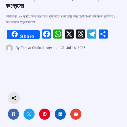
কংগ্রেসের
আগরতলা, ১৬ জুলাই: তিন বছর আগে কুমারঘাটে রথযাত্রার সময় ঘটে যাওয়া মর্মান্তিক দুর্ঘটনায় ১০
জন ভক্তের মৃত্যুর ঘটনায়…
F
W
X
T
T
S
Share
a
h
hr
el
h
By
Taniya Chakraborty
Jul 16, 2026
ce
at
e
e
ar
b
s
a
gr
e
o
A
d
a
o
p
s
m
k
p