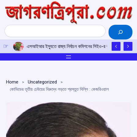
Skip
to
content
Search
এসআইআর ইস্যুতে রাজ্য নির্বাচন কমিশনের সিইও-র কাছে আইপিএফটির ড
Home
Uncategorized
কোভিডের তৃতীয় ঢেউয়ের বিরুদ্ধে লড়তে প্রস্তুত দিল্লি : কেজরিওয়াল