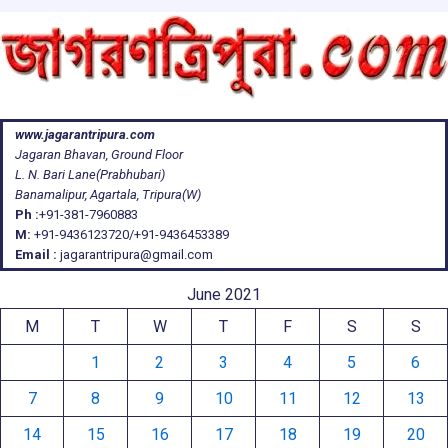
www.jagarantripura.com
Jagaran Bhavan, Ground Floor
L. N. Bari Lane(Prabhubari)
Banamalipur, Agartala, Tripura(W)
Ph :
+91-381-7960883
M:
+91-9436123720/+91-9436453389
Email :
jagarantripura@gmail.com
June 2021
M
T
W
T
F
S
S
1
2
3
4
5
6
7
8
9
10
11
12
13
14
15
16
17
18
19
20