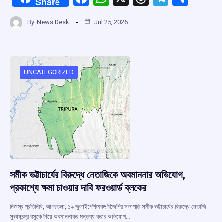
Share
a
h
hr
el
h
By
News Desk
Jul 25, 2026
ce
at
e
e
ar
b
s
a
gr
e
o
A
d
a
o
p
s
m
UNCATEGORIZED
k
p
সমীক ভট্টাচার্যের বিরুদ্ধে নেতাজিকে অবমাননার অভিযোগ,
প্রকাশ্যে ক্ষমা চাওয়ার দাবি ফরওয়ার্ড ব্লকের
নিজস্ব প্রতিনিধি, আগরতলা, ১৯ জুলাই:পশ্চিমবঙ্গ বিজেপির সভাপতি সমীক ভট্টাচার্যের বিরুদ্ধে নেতাজি
সুভাষচন্দ্র বসুকে নিয়ে অবমাননাকর মন্তব্য করার অভিযোগ…