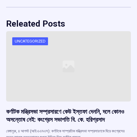
Releated Posts
UNCATEGORIZED
কর্ণাটক মন্ত্রিসভা সম্প্রসারণে কেউ ইস্তফা দেননি, দলে কোনও
অসন্তোষ নেই: কংগ্রেস সভাপতি বি. কে. হরিপ্রসাদ
বেঙ্গালুরু, ৪ আগস্ট (আইএএনএস): কর্ণাটকে সাম্প্রতিক মন্ত্রিসভা সম্প্রসারণকে ঘিরে কংগ্রেসের