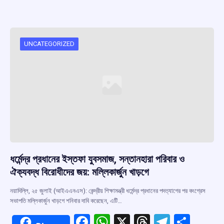
ce
at
e
e
ar
b
s
a
gr
e
o
A
d
a
o
p
s
m
UNCATEGORIZED
k
p
ধর্মেন্দ্র প্রধানের ইস্তফা যুবসমাজ, সন্তানহারা পরিবার ও
ঐক্যবদ্ধ বিরোধীদের জয়: মল্লিকার্জুন খাড়গে
নয়াদিল্লি, ২৫ জুলাই (আইএএনএস): কেন্দ্রীয় শিক্ষামন্ত্রী ধর্মেন্দ্র প্রধানের পদত্যাগের পর কংগ্রেস
সভাপতি মল্লিকার্জুন খাড়গে শনিবার দাবি করেছেন, এটি…
F
W
X
T
T
S