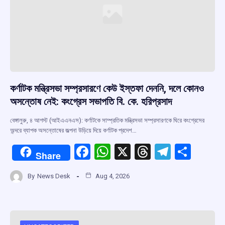
কর্ণাটক মন্ত্রিসভা সম্প্রসারণে কেউ ইস্তফা দেননি, দলে কোনও
অসন্তোষ নেই: কংগ্রেস সভাপতি বি. কে. হরিপ্রসাদ
বেঙ্গালুরু, ৪ আগস্ট (আইএএনএস): কর্ণাটকে সাম্প্রতিক মন্ত্রিসভা সম্প্রসারণকে ঘিরে কংগ্রেসের
অন্দরে ব্যাপক অসন্তোষের জল্পনা উড়িয়ে দিয়ে কর্ণাটক প্রদেশ…
F
W
X
T
T
S
Share
a
h
hr
el
h
By
News Desk
Aug 4, 2026
ce
at
e
e
ar
b
s
a
gr
e
o
A
d
a