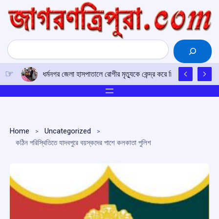
Skip
to
content
Search
ধর্মনগর জেলা হাসপাতালে রোগীর মৃত্যুকে কেন্দ্র করে চিকিৎসায় গাফিল
Home
Uncategorized
কঠিন পরিস্থিতিতে যাদবপুরে বয়স্কদের পাশে কলকাতা পুলিশ