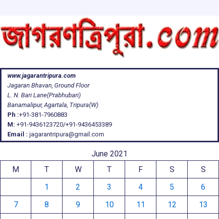
www.jagarantripura.com
Jagaran Bhavan, Ground Floor
L. N. Bari Lane(Prabhubari)
Banamalipur, Agartala, Tripura(W)
Ph :
+91-381-7960883
M:
+91-9436123720/+91-9436453389
Email :
jagarantripura@gmail.com
June 2021
M
T
W
T
F
S
S
1
2
3
4
5
6
7
8
9
10
11
12
13