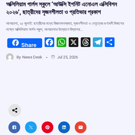
অক্সিলিয়াম গার্লস স্কুলে ‘আউক্সি ইগনিট এনোএল এক্সিবিশন
২০২৬’, ছাত্রীদের সৃজনশীলতা ও প্রতিভার প্রকাশ
আগরতলা, ২৫ জুলাই: ছাত্রীদের মধ্যে বিজ্ঞানমনস্কতা, সৃজনশীলতা ও নেতৃত্বের গুণাবলী বিকাশের
লক্ষ্যে অক্সিলিয়াম গার্লস স্কুল, আগরতলার উদ্যোগে বিদ্যালয়…
F
W
X
T
T
S
Share
a
h
hr
el
h
By
News Desk
Jul 25, 2026
ce
at
e
e
ar
b
s
a
gr
e
o
A
d
a
o
p
s
m
k
p