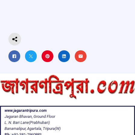
o
A
d
a
o
p
s
m
k
p
www.jagarantripura.com
Jagaran Bhavan, Ground Floor
L. N. Bari Lane(Prabhubari)
Banamalipur, Agartala, Tripura(W)
Ph :
+91-381-7960883