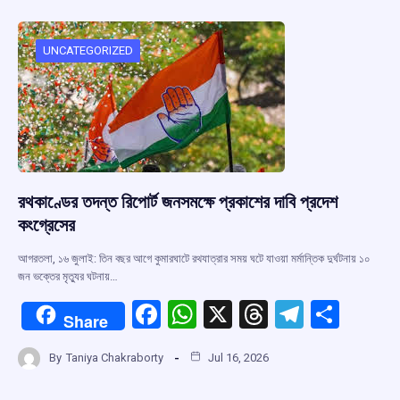
b
s
a
gr
e
o
A
d
a
o
p
s
m
UNCATEGORIZED
k
p
রথকাণ্ডের তদন্ত রিপোর্ট জনসমক্ষে প্রকাশের দাবি প্রদেশ
কংগ্রেসের
আগরতলা, ১৬ জুলাই: তিন বছর আগে কুমারঘাটে রথযাত্রার সময় ঘটে যাওয়া মর্মান্তিক দুর্ঘটনায় ১০
জন ভক্তের মৃত্যুর ঘটনায়…
F
W
X
T
T
S
Share
a
h
hr
el
h
By
Taniya Chakraborty
Jul 16, 2026
ce
at
e
e
ar
b
s
a
gr
e