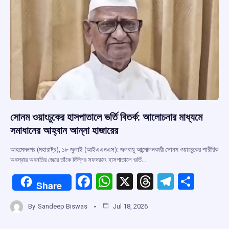
k
p
সোনম ওয়াংচুকের হাসপাতালে ভর্তি বিতর্ক: আলোচনার মাধ্যমে
সমাধানের আহ্বান আন্না হাজারের
আহমেদনগর (মহারাষ্ট্র), ১৮ জুলাই (আইএএনএস): জলবায়ু আন্দোলনকারী সোনম ওয়াংচুকের শারীরিক
অবস্থার অবনতির জেরে তাঁকে দিল্লির সফদরজং হাসপাতালে ভর্তি…
F
W
X
T
T
S
Share
a
h
hr
el
h
By
Sandeep Biswas
Jul 18, 2026
ce
at
e
e
ar