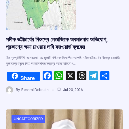
সমীক ভট্টাচার্যের বিরুদ্ধে নেতাজিকে অবমাননার অভিযোগ,
প্রকাশ্যে ক্ষমা চাওয়ার দাবি ফরওয়ার্ড ব্লকের
নিজস্ব প্রতিনিধি, আগরতলা, ১৯ জুলাই:পশ্চিমবঙ্গ বিজেপির সভাপতি সমীক ভট্টাচার্যের বিরুদ্ধে নেতাজি
সুভাষচন্দ্র বসুকে নিয়ে অবমাননাকর মন্তব্য করার অভিযোগ…
F
W
X
T
T
S
Share
a
h
hr
el
h
By
Reshmi Debnath
Jul 20, 2026
ce
at
e
e
ar
b
s
a
gr
e
o
A
d
a
o
p
s
m
UNCATEGORIZED