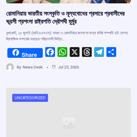
রোমানিয়ায় ভারতীয় সংস্কৃতি ও মূল্যবোধের প্রসারে প্রবাসীদের
ভূয়সী প্রশংসা রাষ্ট্রপতি দ্রৌপদী মুর্মুর
বুখারেস্ট, ২৫ জুলাই (আইএএনএস): ভারত ও রোমানিয়ার জনগণের মধ্যে ঘনিষ্ঠ সম্পর্কই দুই দেশের
দ্বিপাক্ষিক সম্পর্কের সবচেয়ে শক্তিশালী ভিত্তি…
F
W
X
T
T
S
Share
a
h
hr
el
h
By
News Desk
Jul 25, 2026
ce
at
e
e
ar
b
s
a
gr
e
o
A
d
a
o
p
s
m
UNCATEGORIZED
k
p