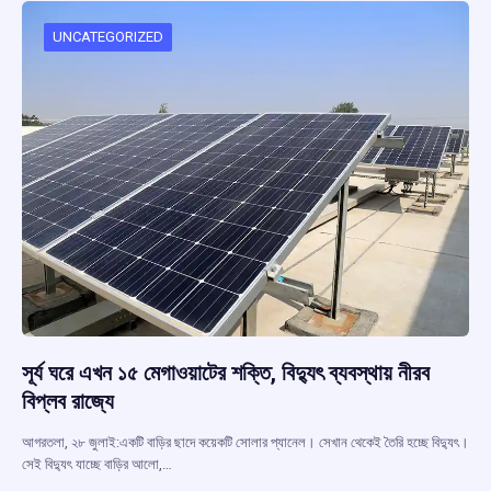
o
A
d
a
o
p
s
m
UNCATEGORIZED
k
p
সূর্য ঘরে এখন ১৫ মেগাওয়াটের শক্তি, বিদ্যুৎ ব্যবস্থায় নীরব
বিপ্লব রাজ্যে
আগরতলা, ২৮ জুলাই:একটি বাড়ির ছাদে কয়েকটি সোলার প্যানেল। সেখান থেকেই তৈরি হচ্ছে বিদ্যুৎ।
সেই বিদ্যুৎ যাচ্ছে বাড়ির আলো,…