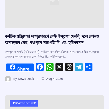
কর্ণাটক মন্ত্রিসভা সম্প্রসারণে কেউ ইস্তফা দেননি, দলে কোনও
অসন্তোষ নেই: কংগ্রেস সভাপতি বি. কে. হরিপ্রসাদ
বেঙ্গালুরু, ৪ আগস্ট (আইএএনএস): কর্ণাটকে সাম্প্রতিক মন্ত্রিসভা সম্প্রসারণকে ঘিরে কংগ্রেসের
অন্দরে ব্যাপক অসন্তোষের জল্পনা উড়িয়ে দিয়ে কর্ণাটক প্রদেশ…
F
W
X
T
T
S
Share
a
h
hr
el
h
By
News Desk
Aug 4, 2026
ce
at
e
e
ar
b
s
a
gr
e
o
A
d
a
o
p
s
m
UNCATEGORIZED