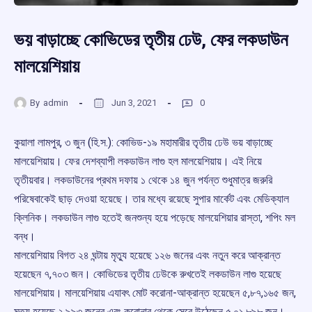
ভয় বাড়াচ্ছে কোভিডের তৃতীয় ঢেউ, ফের লকডাউন
মালয়েশিয়ায়
By
admin
Jun 3, 2021
0
কুয়ালা লামপুর, ৩ জুন (হি.স.): কোভিড-১৯ মহামারীর তৃতীয় ঢেউ ভয় বাড়াচ্ছে
মালয়েশিয়ায়। ফের দেশব্যাপী লকডাউন লাগু হল মালয়েশিয়ায়। এই নিয়ে
তৃতীয়বার। লকডাউনের প্রথম দফায় ১ থেকে ১৪ জুন পর্যন্ত শুধুমাত্র জরুরি
পরিষেবাকেই ছাড় দেওয়া হয়েছে। তার মধ্যে রয়েছে সুপার মার্কেট এবং মেডিক্যাল
ক্লিনিক। লকডাউন লাগু হতেই জনশুন্য হয়ে পড়েছে মালয়েশিয়ার রাস্তা, শপিং মল
বন্ধ।
মালয়েশিয়ায় বিগত ২৪ ঘন্টায় মৃত্যু হয়েছে ১২৬ জনের এবং নতুন করে আক্রান্ত
হয়েছেন ৭,৭০৩ জন। কোভিডের তৃতীয় ঢেউকে রুখতেই লকডাউন লাগু হয়েছে
মালয়েশিয়ায়। মালয়েশিয়ায় এযাবৎ মোট করোনা-আক্রান্ত হয়েছেন ৫,৮৭,১৬৫ জন,
মৃত্যু হয়েছে ২,৯৯৩ জনের এবং করোনার থেকে সেরে উঠেছেন ৫,০১,৮৯৮ জন।