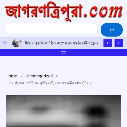
Skip
to
content
Search
সীমানা পুনর্নির্ধারণ বিলে কংগ্রেসের সমর্থন চাইল কেন্দ্র, রাহুল গান্ধীর সঙ্
Home
Uncategorized
ভয় বাড়াচ্ছে কোভিডের তৃতীয় ঢেউ, ফের লকডাউন মালয়েশিয়ায়