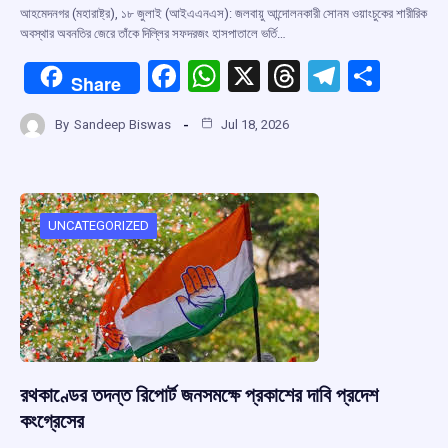
আহমেদনগর (মহারাষ্ট্র), ১৮ জুলাই (আইএএনএস): জলবায়ু আন্দোলনকারী সোনম ওয়াংচুকের শারীরিক
অবস্থার অবনতির জেরে তাঁকে দিল্লির সফদরজং হাসপাতালে ভর্তি…
F
W
X
T
T
S
Share
a
h
hr
el
h
By
Sandeep Biswas
Jul 18, 2026
ce
at
e
e
ar
b
s
a
gr
e
o
A
d
a
o
p
s
m
UNCATEGORIZED
k
p
রথকাণ্ডের তদন্ত রিপোর্ট জনসমক্ষে প্রকাশের দাবি প্রদেশ
কংগ্রেসের