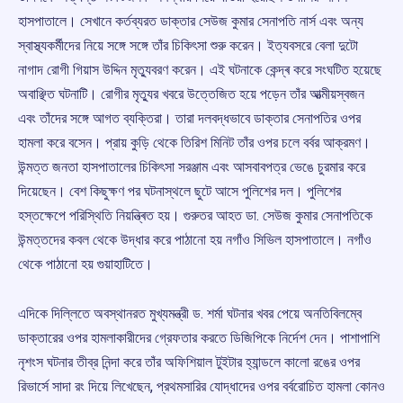
হাসপাতালে। সেখানে কর্তব্যরত ডাক্তার সেউজ কুমার সেনাপতি নার্স এবং অন্য
স্বাস্থ্যকর্মীদের নিয়ে সঙ্গে সঙ্গে তাঁর চিকিৎসা শুরু করেন। ইত্যবসরে বেলা দুটো
নাগাদ রোগী গিয়াস উদ্দিন মৃত্যুবরণ করেন। এই ঘটনাকে কেন্দ্ৰ করে সংঘটিত হয়েছে
অবাঞ্ছিত ঘটনাটি। রোগীর মৃত্যুর খবরে উত্তেজিত হয়ে পড়েন তাঁর আত্মীয়স্বজন
এবং তাঁদের সঙ্গে আগত ব্যক্তিরা। তারা দলবদ্ধভাবে ডাক্তার সেনাপতির ওপর
হামলা করে বসেন। প্রায় কুড়ি থেকে তিরিশ মিনিট তাঁর ওপর চলে বর্বর আক্রমণ।
উন্মত্ত জনতা হাসপাতালের চিকিৎসা সরঞ্জাম এবং আসবাবপত্র ভেঙে চুরমার করে
দিয়েছেন। বেশ কিছুক্ষণ পর ঘটনাস্থলে ছুটে আসে পুলিশের দল। পুলিশের
হস্তক্ষেপে পরিস্থিতি নিয়ন্ত্ৰিত হয়। গুরুতর আহত ডা. সেউজ কুমার সেনাপতিকে
উন্মত্তদের কবল থেকে উদ্ধার করে পাঠানো হয় নগাঁও সিভিল হাসপাতালে। নগাঁও
থেকে পাঠানো হয় গুয়াহাটিতে।
এদিকে দিল্লিতে অবস্থানরত মুখ্যমন্ত্রী ড. শর্মা ঘটনার খবর পেয়ে অনতিবিলম্বে
ডাক্তারের ওপর হামলাকারীদের গ্রেফতার করতে ডিজিপিকে নির্দেশ দেন। পাশাপাশি
নৃশংস ঘটনার তীব্র নিন্দা করে তাঁর অফিশিয়াল টুইটার হ্যান্ডলে কালো রঙের ওপর
রিভার্সে সাদা রং দিয়ে লিখেছেন, প্রথমসারির যোদ্ধাদের ওপর বর্বরোচিত হামলা কোনও