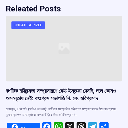
Releated Posts
UNCATEGORIZED
কর্ণাটক মন্ত্রিসভা সম্প্রসারণে কেউ ইস্তফা দেননি, দলে কোনও
অসন্তোষ নেই: কংগ্রেস সভাপতি বি. কে. হরিপ্রসাদ
বেঙ্গালুরু, ৪ আগস্ট (আইএএনএস): কর্ণাটকে সাম্প্রতিক মন্ত্রিসভা সম্প্রসারণকে ঘিরে কংগ্রেসের
অন্দরে ব্যাপক অসন্তোষের জল্পনা উড়িয়ে দিয়ে কর্ণাটক প্রদেশ…
F
W
X
T
T
S