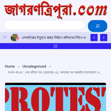
Skip
to
content
Search
এসআইআর ইস্যুতে রাজ্য নির্বাচন কমিশনের সিইও-র কাছে আইপিএফটির ড
Home
Uncategorized
লংকা-কাণ্ড : এক মহিলা সহ গ্রেফতার ২৪, অসমের সব সরকারি হাসপাতালে ওপিডি বন্ধ করে প্রতিবাদ ডাক্তারদের