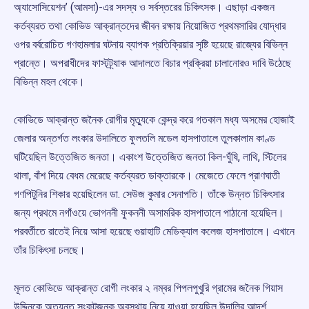
অ্যাসোসিয়েশন’ (আমসা)-এর সদস্য ও সর্বস্তরের চিকিৎসক। এছাড়া একজন
কর্তব্যরত তথা কোভিড আক্রান্তদের জীবন রক্ষায় নিয়োজিত প্রথমসারির যোদ্ধার
ওপর বর্বরোচিত গণহামলার ঘটনায় ব্যাপক প্রতিক্রিয়ার সৃষ্টি হয়েছে রাজ্যের বিভিন্ন
প্রান্তে। অপরাধীদের ফাস্টট্র্যাক আদালতে বিচার প্রক্রিয়া চালানোরও দাবি উঠেছে
বিভিন্ন মহল থেকে।
কোভিডে আক্রান্ত জনৈক রোগীর মৃত্যুকে কেন্দ্র করে গতকাল মধ্য অসমের হোজাই
জেলার অন্তর্গত লংকার উদালিতে ফুলতলি মডেল হাসপাতালে তুলকালাম কাণ্ড
ঘটিয়েছিল উত্তেজিত জনতা। একাংশ উত্তেজিত জনতা কিল-ঘুঁষি, লাথি, স্টিলের
থালা, বাঁশ দিয়ে বেধম মেরেছে কর্তব্যরত ডাক্তারকে। মেজেতে ফেলে প্রাণঘাতী
গণপিটুনির শিকার হয়েছিলেন ডা. সেউজ কুমার সেনাপতি। তাঁকে উন্নত চিকিৎসার
জন্য প্রথমে নগাঁওয়ে ভোগননী ফুকননী অসামরিক হাসপাতালে পাঠানো হয়েছিল।
পরবর্তীতে রাতেই নিয়ে আসা হয়েছে গুয়াহাটি মেডিক্যাল কলেজ হাসপাতালে। এখানে
তাঁর চিকিৎসা চলছে।
মূলত কোভিডে আক্রান্ত রোগী লংকার ২ নম্বর পিপলপুখুরি গ্রামের জনৈক গিয়াস
উদ্দিনকে অত্যন্ত সংকটজনক অবস্থায় নিয়ে যাওয়া হয়েছিল উদালির আদর্শ