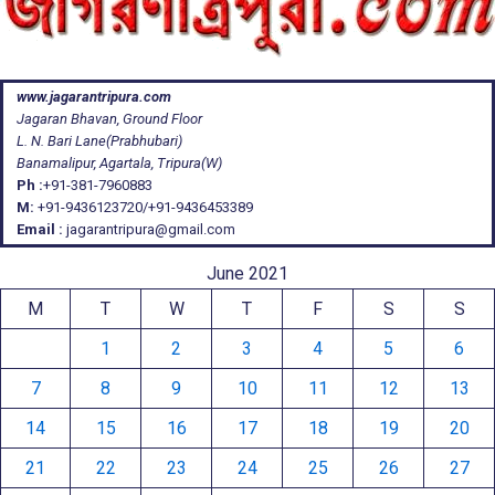
www.jagarantripura.com
Jagaran Bhavan, Ground Floor
L. N. Bari Lane(Prabhubari)
Banamalipur, Agartala, Tripura(W)
Ph :
+91-381-7960883
M:
+91-9436123720/+91-9436453389
Email :
jagarantripura@gmail.com
June 2021
M
T
W
T
F
S
S
1
2
3
4
5
6
7
8
9
10
11
12
13
14
15
16
17
18
19
20
21
22
23
24
25
26
27