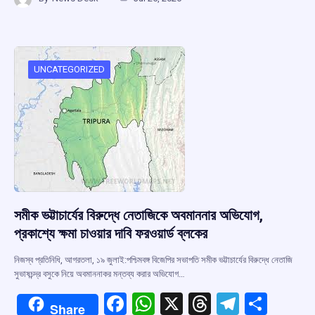
ce
at
e
e
ar
b
s
a
gr
e
o
A
d
a
o
p
s
m
UNCATEGORIZED
k
p
সমীক ভট্টাচার্যের বিরুদ্ধে নেতাজিকে অবমাননার অভিযোগ,
প্রকাশ্যে ক্ষমা চাওয়ার দাবি ফরওয়ার্ড ব্লকের
নিজস্ব প্রতিনিধি, আগরতলা, ১৯ জুলাই:পশ্চিমবঙ্গ বিজেপির সভাপতি সমীক ভট্টাচার্যের বিরুদ্ধে নেতাজি
সুভাষচন্দ্র বসুকে নিয়ে অবমাননাকর মন্তব্য করার অভিযোগ…
F
W
X
T
T
S
Share