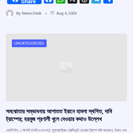
Share
a
h
hr
el
h
By
News Desk
Aug 4, 2026
ce
at
e
e
ar
b
s
a
gr
e
o
A
d
a
o
p
s
m
UNCATEGORIZED
k
p
সমঝোতার সম্ভাবনায় আপাতত ইরানে হামলা স্থগিত, দাবি
ট্রাম্পের; হরমুজ প্রণালী খুলে দেওয়ার কথাও উল্লেখ
ওয়াশিংটন, ২ আগস্ট (আইএএনএস): যুক্তরাষ্ট্রের প্রেসিডেন্ট ডোনাল্ড ট্রাম্প দাবি করেছেন, ইরান এবং