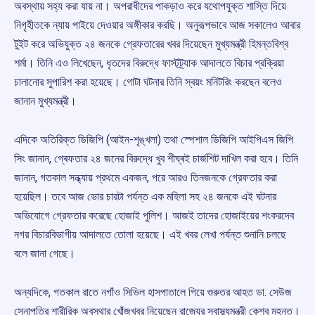
অবস্থায় সহ্য করা যায় না। অপরাধীদের পাকড়াও করে যথোপযুক্ত শাস্তি দিয়ে
নিগৃহীতকে ন্যায় পাইয়ে দেওয়ার অঙ্গীকার করছি। অনুরূপভাবে আজ সকালেও আবার
টুইট করে অভিযুক্ত ২৪ জনকে গ্রেফতারের খবর দিয়েছেন মুখ্যমন্ত্রী হিমন্তবিশ্ব
শর্মা। তিনি এও লিখেছেন, ধৃতদের বিরুদ্ধে ফাস্টট্র্যাক আদালতে বিচার প্রক্রিয়া
চালানোর সুপারিশ করা হয়েছে। গোটা ঘটনার তিনি স্বয়ং মনিটরিং করছেন বলেও
জানান মুখ্যমন্ত্রী।
এদিকে অতিরিক্ত ডিজিপি (আইন-শৃঙ্খলা) তথা স্পেশাল ডিজিপি আইপিএস জিপি
সিং জানান, গ্ৰেফতার ২৪ জনের বিরুদ্ধে খুব শীঘ্ৰই চার্জশিট দাখিল করা হবে। তিনি
জানান, গতকাল সন্ধ্যায় প্রথমে একজন, পরে আরও তিনজনকে গ্রেফতার করা
হয়েছিল। তবে আজ ভোর চারটা পর্যন্ত এক মহিলা সহ ২৪ জনকে এই ঘটনার
অভিযোগে গ্রেফতার করেছে হোজাই পুলিশ। আজই তাদের হোজাইয়ের শংকরদেব
নগর বিচারবিভাগীয় আদালতে তোলা হয়েছে। এই খবর লেখা পর্যন্ত শুনানি চলছে
বলে জানা গেছে।
অন্যদিকে, গতকাল রাতে নগাঁও সিভিল হাসপাতালে গিয়ে গুরুতর আহত ডা. সেউজ
সেনাপতির শারীরিক অবস্থার খোঁজখবর নিয়েছেন রাজ্যের স্বাস্থ্যমন্ত্রী কেশব মহন্ত।