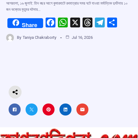
আগরতলা, ১৬ জুলাই: তিন বছর আগে কুমারঘাটে রথযাত্রার সময় ঘটে যাওয়া মর্মান্তিক দুর্ঘটনায় ১০
জন ভক্তের মৃত্যুর ঘটনায়…
F
W
X
T
T
S
Share
a
h
hr
el
h
By
Taniya Chakraborty
Jul 16, 2026
ce
at
e
e
ar
b
s
a
gr
e
o
A
d
a
o
p
s
m
k
p