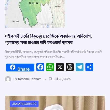
সমীক ভট্টাচার্যের বিরুদ্ধে নেতাজিকে অবমাননার অভিযোগ,
প্রকাশ্যে ক্ষমা চাওয়ার দাবি ফরওয়ার্ড ব্লকের
নিজস্ব প্রতিনিধি, আগরতলা, ১৯ জুলাই:পশ্চিমবঙ্গ বিজেপির সভাপতি সমীক ভট্টাচার্যের বিরুদ্ধে নেতাজি
সুভাষচন্দ্র বসুকে নিয়ে অবমাননাকর মন্তব্য করার অভিযোগ…
F
W
X
T
T
S
Share
a
h
hr
el
h
By
Reshmi Debnath
Jul 20, 2026
ce
at
e
e
ar
b
s
a
gr
e
o
A
d
a
o
p
s
m
UNCATEGORIZED