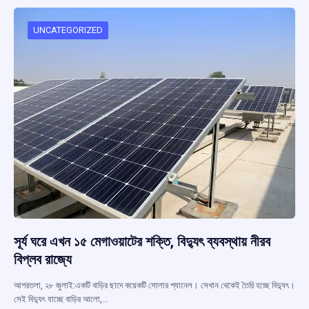
o
A
d
a
o
p
s
m
UNCATEGORIZED
k
p
সূর্য ঘরে এখন ১৫ মেগাওয়াটের শক্তি, বিদ্যুৎ ব্যবস্থায় নীরব
বিপ্লব রাজ্যে
আগরতলা, ২৮ জুলাই:একটি বাড়ির ছাদে কয়েকটি সোলার প্যানেল। সেখান থেকেই তৈরি হচ্ছে বিদ্যুৎ।
সেই বিদ্যুৎ যাচ্ছে বাড়ির আলো,…