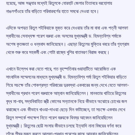
হয়েছে, আজ সন্ধ্যার মধ্যেই রিতুলকে যোরহাট জেলার তিতাবরে বরহোলায়
নাঙলগাঁওয়ে তাঁর বাড়িতে পরিবারবর্গের হাতে সমঝে দেওয়া হবে।
এদিকে অপহৃত রিতুল শইকিয়াকে মুক্ত করে দেওয়ায় তাঁর মা বাবা এবং পত্নী আলফা
স্বাধীনের সেনাধ্যক্ষ পরেশ বরুয়া এবং অসমের মুখ্যমন্ত্ৰী ড. হিমন্তবিশ্ব শৰ্মাকে
অশেষ কৃতজ্ঞতা ও ধন্যবাদ জানিয়েছেন। এছাড়া রিতুলের মুক্তির খবরে তাঁর গৃহগ্রাম
থেকে শুরু করে সহকর্মী এবং গোটা রাজ্যে খুশির বাতাবরণ বিরাজ করছে।
এখানে উল্লেখ করা যেতে পারে, গত বৃহস্পতিবার গুয়াহাটিতে আয়োজিত এক
সাংবাদিক সম্মেলনের মাধ্যমে মুখ্যমন্ত্ৰী ড. হিমন্তবিশ্ব শৰ্মা রিতুল শইকিয়ার বাড়িতে
গিয়ে সচক্ষে তাঁর শোকগ্রস্ত পরিবারের দুরবস্থা একবারের জন্য দেখে যেতে আলফা-
স্বাধীনের প্রধান পরেশ বরুয়াকে আহ্বান জানিয়েছিলেন। মানবতার খাতিরে রিতুলের
বৃদ্ধ মা-বাব, সদ্যবিবাহিত স্ত্রী কোলের সন্তানকে নিয়ে কীভাবে অঝোরে চোখের জল
ঝরাচ্ছেন এবং কীভাবে খাওয়া-দাওয়া ছেড়ে দিন কাটাচ্ছেন, তা সচক্ষে একবার দেখে
রিতুল সম্পর্কে পদক্ষেপ নিতে পরেশ বরুয়কে বিনম্র আবেদন জানিয়েছিলেন
মুখ্যমন্ত্রী। রিতুলের ছোট্ট সংসার কীভাবে চলছে ইত্যাদি নানা বিষয়ের বর্ণনা করে
তাঁকে শীঘ্র মুক্ত করতে আলফা-প্রধান পরেশের কাছে আহ্বান জানিয়েছিলেন