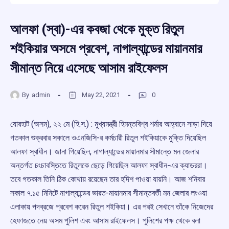
আলফা (স্বা)-এর কবজা থেকে মুক্ত রিতুল
শইকিয়ার অসমে প্রবেশ, নাগাল্যান্ডের মায়ানমার
সীমান্ত নিয়ে এসেছে আসাম রাইফেলস
By
admin
May 22, 2021
0
যোরহাট (অসম), ২২ মে (হি.স.) : মুখ্যমন্ত্রী হিমন্তবিশ্ব শর্মার আহ্বানে সাড়া দিয়ে
গতকাল শুক্রবার সকালে ওএনজিসি-র কর্মচারী রিতুল শইকিয়াকে মুক্তি দিয়েছিল
আলফা স্বাধীন। জানা গিয়েছিল, নাগাল্যান্ডের মায়ানমার সীমান্তে মন জেলার
অন্তর্গত চংচাবস্তিতে রিতুলকে ছেড়ে গিয়েছিল আলফা স্বাধীন-এর ক্যাডররা।
তবে গতকাল তিনি ঠিক কোথায় রয়েছেন তার হদিশ পাওয়া যায়নি। আজ শনিবার
সকাল ৭.১৫ মিনিটে নাগাল্যান্ডের ভারত-মায়ানমার সীমান্তবর্তী মন জেলার লংওয়া
এলাকায় পদব্রজে প্রবেশ করেন রিতুল শইকিয়া। এর পরই সেখানে তাঁকে নিজেদের
হেফাজতে নেয় অসম পুলিশ এবং আসাম রাইফেলস। পুলিশের পক্ষ থেকে বলা