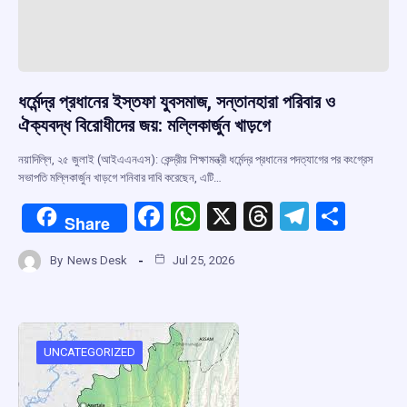
ধর্মেন্দ্র প্রধানের ইস্তফা যুবসমাজ, সন্তানহারা পরিবার ও
ঐক্যবদ্ধ বিরোধীদের জয়: মল্লিকার্জুন খাড়গে
নয়াদিল্লি, ২৫ জুলাই (আইএএনএস): কেন্দ্রীয় শিক্ষামন্ত্রী ধর্মেন্দ্র প্রধানের পদত্যাগের পর কংগ্রেস
সভাপতি মল্লিকার্জুন খাড়গে শনিবার দাবি করেছেন, এটি…
F
W
X
T
T
S
Share
a
h
hr
el
h
By
News Desk
Jul 25, 2026
ce
at
e
e
ar
b
s
a
gr
e
o
A
d
a
o
p
s
m
UNCATEGORIZED
k
p