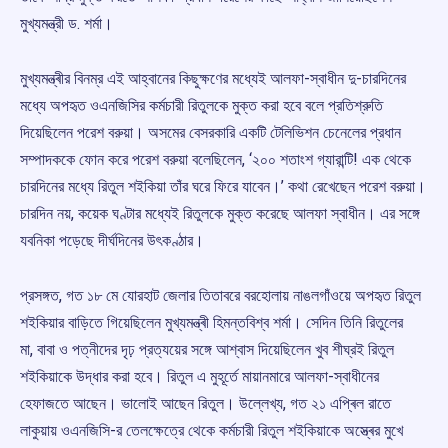
মুখ্যমন্ত্রী ড. শর্মা।
মুখ্যমন্ত্ৰীর বিনম্র এই আহ্বানের কিছুক্ষণের মধ্যেই আলফা-স্বাধীন দু-চারদিনের
মধ্যে অপহৃত ওএনজিসির কৰ্মচারী রিতুলকে মুক্ত করা হবে বলে প্রতিশ্রুতি
দিয়েছিলেন পরেশ বরুয়া। অসমের বেসরকারি একটি টেলিভিশন চেনেলের প্রধান
সম্পাদককে ফোন করে পরেশ বরুয়া বলেছিলেন, ‘২০০ শতাংশ গ্যারান্টি! এক থেকে
চারদিনের মধ্যে রিতুল শইকিয়া তাঁর ঘরে ফিরে যাবেন।’ কথা রেখেছেন পরেশ বরুয়া।
চারদিন নয়, কয়েক ঘণ্টার মধ্যেই রিতুলকে মুক্ত করেছে আলফা স্বাধীন। এর সঙ্গে
যবনিকা পড়েছে দীর্ঘদিনের উৎকণ্ঠার।
প্রসঙ্গত, গত ১৮ মে যোরহাট জেলার তিতাবরে বরহোলায় নাঙলগাঁওয়ে অপহৃত রিতুল
শইকিয়ার বাড়িতে গিয়েছিলেন মুখ্যমন্ত্ৰী হিমন্তবিশ্ব শৰ্মা। সেদিন তিনি রিতুলের
মা, বাবা ও পত্নীদের দৃঢ় প্রত্যয়ের সঙ্গে আশ্বাস দিয়েছিলেন খুব শীঘ্রই রিতুল
শইকিয়াকে উদ্ধার করা হবে। রিতুল এ মুহূর্তে মায়ানমারে আলফা-স্বাধীনের
হেফাজতে আছেন। ভালোই আছেন রিতুল। উল্লেখ্য, গত ২১ এপ্ৰিল রাতে
লাকুয়ায় ওএনজিসি-র তেলক্ষেত্রে থেকে কর্মচারী রিতুল শইকিয়াকে অস্ত্ৰের মুখে