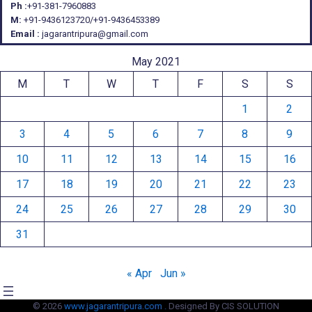
Ph :
+91-381-7960883
M:
+91-9436123720/+91-9436453389
Email :
jagarantripura@gmail.com
May 2021
M
T
W
T
F
S
S
1
2
3
4
5
6
7
8
9
10
11
12
13
14
15
16
17
18
19
20
21
22
23
24
25
26
27
28
29
30
31
« Apr
Jun »
© 2026
www.jagarantripura.com .
Designed By CIS SOLUTION