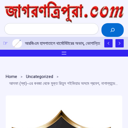
Skip
to
content
Search
আরজিএম হাসপাতালে থার্মোমিটারের অভাব, ভোগান্তিতে জ্বরাক্রান্ত শিশু
Home
Uncategorized
আলফা (স্বা)-এর কবজা থেকে মুক্ত রিতুল শইকিয়ার অসমে প্রবেশ, নাগাল্যান্ডের মায়ানমার সীমান্ত নিয়ে এসেছে আসাম রাইফেলস