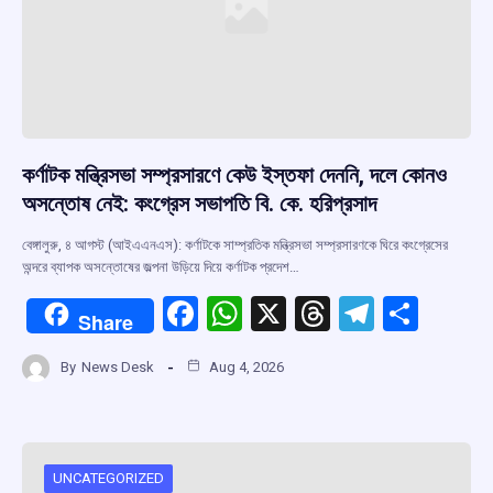
কর্ণাটক মন্ত্রিসভা সম্প্রসারণে কেউ ইস্তফা দেননি, দলে কোনও
অসন্তোষ নেই: কংগ্রেস সভাপতি বি. কে. হরিপ্রসাদ
বেঙ্গালুরু, ৪ আগস্ট (আইএএনএস): কর্ণাটকে সাম্প্রতিক মন্ত্রিসভা সম্প্রসারণকে ঘিরে কংগ্রেসের
অন্দরে ব্যাপক অসন্তোষের জল্পনা উড়িয়ে দিয়ে কর্ণাটক প্রদেশ…
F
W
X
T
T
S
Share
a
h
hr
el
h
By
News Desk
Aug 4, 2026
ce
at
e
e
ar
b
s
a
gr
e
o
A
d
a
o
p
s
m
UNCATEGORIZED