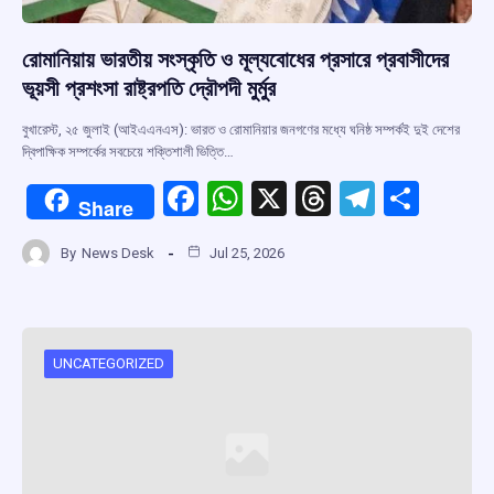
রোমানিয়ায় ভারতীয় সংস্কৃতি ও মূল্যবোধের প্রসারে প্রবাসীদের
ভূয়সী প্রশংসা রাষ্ট্রপতি দ্রৌপদী মুর্মুর
বুখারেস্ট, ২৫ জুলাই (আইএএনএস): ভারত ও রোমানিয়ার জনগণের মধ্যে ঘনিষ্ঠ সম্পর্কই দুই দেশের
দ্বিপাক্ষিক সম্পর্কের সবচেয়ে শক্তিশালী ভিত্তি…
F
W
X
T
T
S
Share
a
h
hr
el
h
By
News Desk
Jul 25, 2026
ce
at
e
e
ar
b
s
a
gr
e
o
A
d
a
o
p
s
m
UNCATEGORIZED
k
p