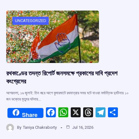
b
s
a
gr
e
o
A
d
a
o
p
s
m
UNCATEGORIZED
k
p
রথকাণ্ডের তদন্ত রিপোর্ট জনসমক্ষে প্রকাশের দাবি প্রদেশ
কংগ্রেসের
আগরতলা, ১৬ জুলাই: তিন বছর আগে কুমারঘাটে রথযাত্রার সময় ঘটে যাওয়া মর্মান্তিক দুর্ঘটনায় ১০
জন ভক্তের মৃত্যুর ঘটনায়…
F
W
X
T
T
S
Share
a
h
hr
el
h
By
Taniya Chakraborty
Jul 16, 2026
ce
at
e
e
ar