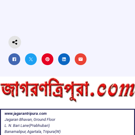
b
s
a
gr
e
o
A
d
a
o
p
s
m
k
p
www.jagarantripura.com
Jagaran Bhavan, Ground Floor
L. N. Bari Lane(Prabhubari)
Banamalipur, Agartala, Tripura(W)