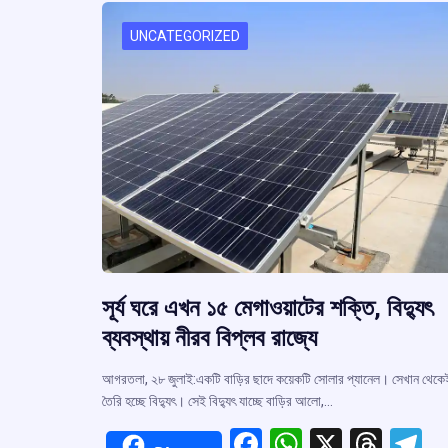
o
p
s
k
p
UNCATEGORIZED
সূর্য ঘরে এখন ১৫ মেগাওয়াটের শক্তি, বিদ্যুৎ
ব্যবস্থায় নীরব বিপ্লব রাজ্যে
আগরতলা, ২৮ জুলাই:একটি বাড়ির ছাদে কয়েকটি সোলার প্যানেল। সেখান থেকে
তৈরি হচ্ছে বিদ্যুৎ। সেই বিদ্যুৎ যাচ্ছে বাড়ির আলো,…
F
W
X
T
T