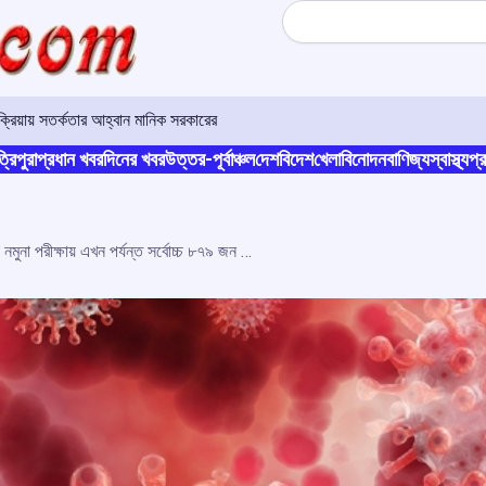
Search
রিয়ায় সতর্কতার আহ্বান মানিক সরকারের
্রিপুরা
প্রধান খবর
দিনের খবর
উত্তর-পূর্বাঞ্চল
দেশ
বিদেশ
খেলা
বিনোদন
বাণিজ্য
স্বাস্থ্য
প্র
ত্রিপুরায় ফের রেকর্ড সংখ্যক নমুনা পরীক্ষায় এখন পর্যন্ত সর্বোচ্চ ৮৭৯ জন করোনা আক্রান্তের মিলল খোজ, মৃত ৩