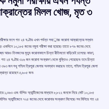
ক নমুনা পরীক্ষায় এখন পর্যন্ত
আক্রান্তের মিলল খোজ, মৃত ৩
পরীক্ষার ফলে গত ২৪ ঘণ্টায় এখন পর্যন্ত সবর্োচ্চ করোনা আক্রান্তের সন্ধান
হয়েছে৷ একদিনে ১০,১৮৫ জনের নমুনা পরীক্ষা করা হয়েছে৷ তাতে ৮৭৯ জনের দেহে
জ্যে আরও তিনজনের মৃত্যু করোনাকালে চিন্তা রীতিমতো বাড়িয়েই চলেছে৷ কারণ,
শ্য, গত ২৪ ঘণ্টায় ৩১৬ জন করোনা সংক্রমণ থেকে মুক্তিও পেয়েছেন৷ তবে চিন্তা
৯৩ জন শুধু পশ্চিম ত্রিপুরা জেলায় অবস্থান করছেন৷ তাতে, পশ্চিম ত্রিপুরা জেলা
 আক্রান্ত রয়েছেন ৫,৬০৫ জন৷
িআরে ১,৩৬৩ এবং র্যাপিড অ্যান্টিজেনের মাধ্যমে ৮,৮২২ জনকে নিয়ে মোট ১০,১৮৫
্যাপিড অ্যান্টিজেনে ৭২৫ জনের দেহে করোনার সংক্রমণ মিলেছে৷ সব মিলিয়ে গত ২৪