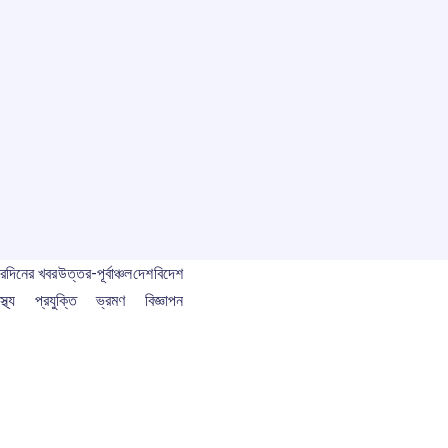
বর
দিনের খবর
উত্তর-পূর্বাঞ্চল
দেশ
বিদেশ
স্থ্য
প্রযুক্তি
ভ্রমণ
বিজ্ঞাপন