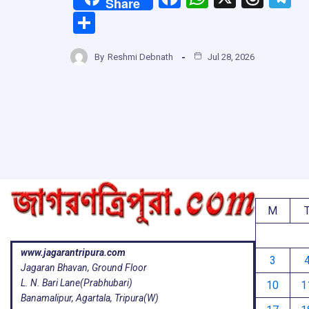
Share
a
h
hr
el
S
ce
at
e
e
h
b
s
a
g
By
Reshmi Debnath
Jul 28, 2026
ar
o
A
d
a
e
o
p
s
k
p
M
www.jagarantripura.com
3
Jagaran Bhavan, Ground Floor
L. N. Bari Lane(Prabhubari)
10
1
Banamalipur, Agartala, Tripura(W)