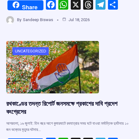
F
W
X
T
T
S
Share
a
h
hr
el
h
By
Sandeep Biswas
Jul 18, 2026
ce
at
e
e
ar
b
s
a
gr
e
o
A
d
a
o
p
s
m
UNCATEGORIZED
k
p
রথকাণ্ডের তদন্ত রিপোর্ট জনসমক্ষে প্রকাশের দাবি প্রদেশ
কংগ্রেসের
আগরতলা, ১৬ জুলাই: তিন বছর আগে কুমারঘাটে রথযাত্রার সময় ঘটে যাওয়া মর্মান্তিক দুর্ঘটনায় ১০
জন ভক্তের মৃত্যুর ঘটনায়…