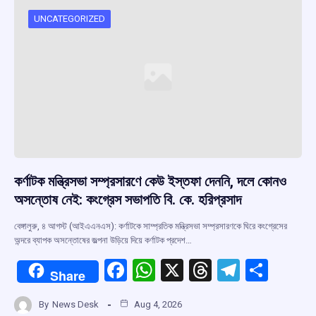
UNCATEGORIZED
কর্ণাটক মন্ত্রিসভা সম্প্রসারণে কেউ ইস্তফা দেননি, দলে কোনও
অসন্তোষ নেই: কংগ্রেস সভাপতি বি. কে. হরিপ্রসাদ
বেঙ্গালুরু, ৪ আগস্ট (আইএএনএস): কর্ণাটকে সাম্প্রতিক মন্ত্রিসভা সম্প্রসারণকে ঘিরে কংগ্রেসের
অন্দরে ব্যাপক অসন্তোষের জল্পনা উড়িয়ে দিয়ে কর্ণাটক প্রদেশ…
F
W
X
T
T
S
Share
a
h
hr
el
h
By
News Desk
Aug 4, 2026
ce
at
e
e
ar