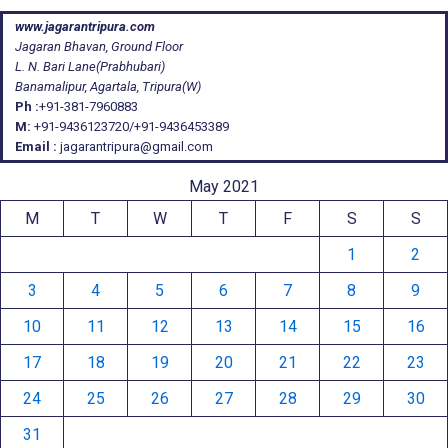
www.jagarantripura.com
Jagaran Bhavan, Ground Floor
L. N. Bari Lane(Prabhubari)
Banamalipur, Agartala, Tripura(W)
Ph :
+91-381-7960883
M:
+91-9436123720/+91-9436453389
Email :
jagarantripura@gmail.com
May 2021
M
T
W
T
F
S
S
1
2
3
4
5
6
7
8
9
10
11
12
13
14
15
16
17
18
19
20
21
22
23
24
25
26
27
28
29
30
31