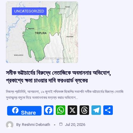
o
A
d
a
o
p
s
m
UNCATEGORIZED
k
p
সমীক ভট্টাচার্যের বিরুদ্ধে নেতাজিকে অবমাননার অভিযোগ,
প্রকাশ্যে ক্ষমা চাওয়ার দাবি ফরওয়ার্ড ব্লকের
নিজস্ব প্রতিনিধি, আগরতলা, ১৯ জুলাই:পশ্চিমবঙ্গ বিজেপির সভাপতি সমীক ভট্টাচার্যের বিরুদ্ধে নেতাজি
সুভাষচন্দ্র বসুকে নিয়ে অবমাননাকর মন্তব্য করার অভিযোগ…
F
W
X
T
T
S
Share
a
h
hr
el
h
By
Reshmi Debnath
Jul 20, 2026
ce
at
e
e
ar