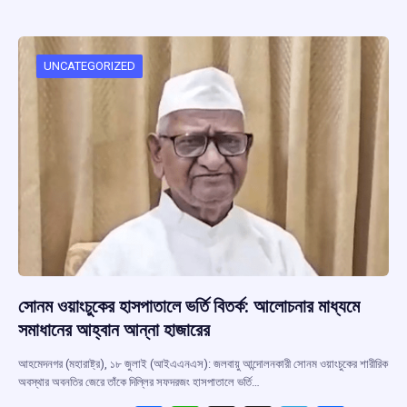
b
s
a
gr
e
o
A
d
a
o
p
s
m
UNCATEGORIZED
k
p
সোনম ওয়াংচুকের হাসপাতালে ভর্তি বিতর্ক: আলোচনার মাধ্যমে
সমাধানের আহ্বান আন্না হাজারের
আহমেদনগর (মহারাষ্ট্র), ১৮ জুলাই (আইএএনএস): জলবায়ু আন্দোলনকারী সোনম ওয়াংচুকের শারীরিক
অবস্থার অবনতির জেরে তাঁকে দিল্লির সফদরজং হাসপাতালে ভর্তি…