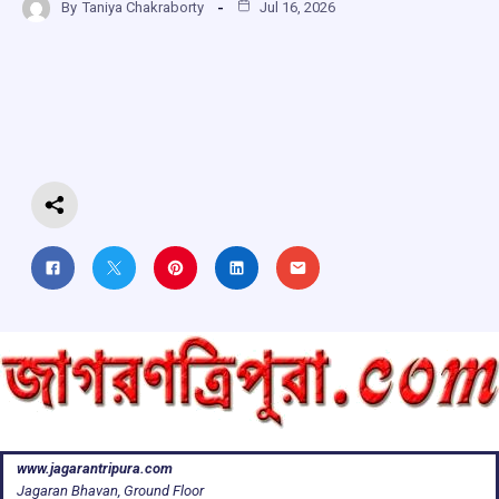
By
Taniya Chakraborty
Jul 16, 2026
ce
at
e
e
ar
b
s
a
gr
e
o
A
d
a
o
p
s
m
k
p
www.jagarantripura.com
Jagaran Bhavan, Ground Floor