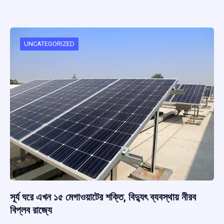
ce
at
e
e
ar
b
s
a
gr
e
o
A
d
a
o
p
s
m
UNCATEGORIZED
k
p
সূর্য ঘরে এখন ১৫ মেগাওয়াটের শক্তি, বিদ্যুৎ ব্যবস্থায় নীরব
বিপ্লব রাজ্যে