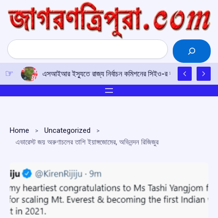
Skip
to
content
Search
এসআইআর ইস্যুতে রাজ্য নির্বাচন কমিশনের সিইও-র কাছে আইপিএফটির ড
Home
Uncategorized
এভারেস্ট জয় অরুণাচলের তাশি ইয়াঙ্গজোমের, অভিনন্দন রিজিজুর