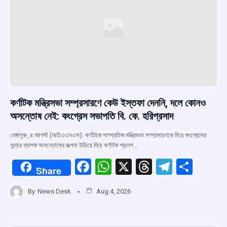
কর্ণাটক মন্ত্রিসভা সম্প্রসারণে কেউ ইস্তফা দেননি, দলে কোনও
অসন্তোষ নেই: কংগ্রেস সভাপতি বি. কে. হরিপ্রসাদ
বেঙ্গালুরু, ৪ আগস্ট (আইএএনএস): কর্ণাটকে সাম্প্রতিক মন্ত্রিসভা সম্প্রসারণকে ঘিরে কংগ্রেসের
অন্দরে ব্যাপক অসন্তোষের জল্পনা উড়িয়ে দিয়ে কর্ণাটক প্রদেশ…
F
W
X
T
T
S
Share
a
h
hr
el
h
By
News Desk
Aug 4, 2026
ce
at
e
e
ar
b
s
a
gr
e