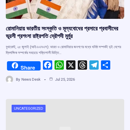
রোমানিয়ায় ভারতীয় সংস্কৃতি ও মূল্যবোধের প্রসারে প্রবাসীদের
ভূয়সী প্রশংসা রাষ্ট্রপতি দ্রৌপদী মুর্মুর
বুখারেস্ট, ২৫ জুলাই (আইএএনএস): ভারত ও রোমানিয়ার জনগণের মধ্যে ঘনিষ্ঠ সম্পর্কই দুই দেশের
দ্বিপাক্ষিক সম্পর্কের সবচেয়ে শক্তিশালী ভিত্তি…
F
W
X
T
T
S
Share
a
h
hr
el
h
By
News Desk
Jul 25, 2026
ce
at
e
e
ar
b
s
a
gr
e
o
A
d
a
o
p
s
m
UNCATEGORIZED
k
p