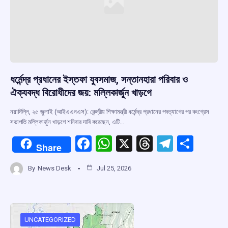
ধর্মেন্দ্র প্রধানের ইস্তফা যুবসমাজ, সন্তানহারা পরিবার ও
ঐক্যবদ্ধ বিরোধীদের জয়: মল্লিকার্জুন খাড়গে
নয়াদিল্লি, ২৫ জুলাই (আইএএনএস): কেন্দ্রীয় শিক্ষামন্ত্রী ধর্মেন্দ্র প্রধানের পদত্যাগের পর কংগ্রেস
সভাপতি মল্লিকার্জুন খাড়গে শনিবার দাবি করেছেন, এটি…
F
W
X
T
T
S
Share
a
h
hr
el
h
By
News Desk
Jul 25, 2026
ce
at
e
e
ar
b
s
a
gr
e
o
A
d
a
o
p
s
m
UNCATEGORIZED