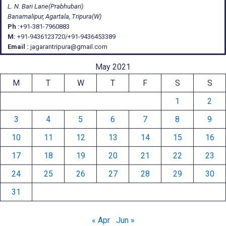
L. N. Bari Lane(Prabhubari)
Banamalipur, Agartala, Tripura(W)
Ph :
+91-381-7960883
M:
+91-9436123720/+91-9436453389
Email :
jagarantripura@gmail.com
May 2021
M
T
W
T
F
S
S
1
2
3
4
5
6
7
8
9
10
11
12
13
14
15
16
17
18
19
20
21
22
23
24
25
26
27
28
29
30
31
« Apr
Jun »