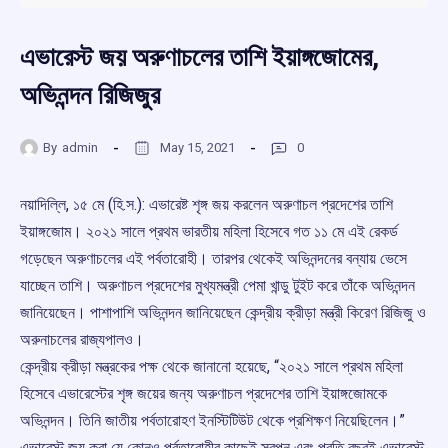
এভারেস্ট জয় অরুণাচলের তাশি ইয়াঙ্গজোমের,
অভিনন্দন রিজিজুর
By
admin
May 15, 2021
0
নয়াদিল্লি, ১৫ মে (হি.স.): এভারেষ্ট শৃঙ্গ জয় করলেন অরুণাচল প্রদেশের তাশি
ইয়াঙ্গজোম। ২০২১ সালে প্রথম ভারতীয় মহিলা হিসেবে গত ১১ মে এই রেকর্ড
গড়েছেন অরুণাচলের এই পর্বতারোহী। তারপর থেকেই অভিনন্দনের বন্যায় ভেসে
যাচ্ছেন তাশি। অরুণাচল প্রদেশের মুখ্যমন্ত্রী পেমা খান্ডু টুইট করে তাঁকে অভিনন্দন
জানিয়েছেন। পাশাপাশি অভিনন্দন জানিয়েছেন কেন্দ্রীয় ক্রীড়া মন্ত্রী কিরেণ রিজিজু ও
অরুনাচলের রাজ্যপালও।
কেন্দ্রীয় ক্রীড়া মন্ত্রকের পক্ষ থেকে জানানো হয়েছে, “২০২১ সালে প্রথম মহিলা
হিসেবে এভারেস্টের শৃঙ্গ জয়ের জন্য অরুণাচল প্রদেশের তাশি ইয়াঙ্গজোমকে
অভিনন্দন। তিনি জাতীয় পর্বতারোহণ ইনস্টিটিউট থেকে প্রশিক্ষণ নিয়েছিলেন।”
এভারেস্ট জয় করা যে কোনও পর্বতারোহীর কাছেই স্বপ্ন এবং প্রতি বছরই এভারেস্ট