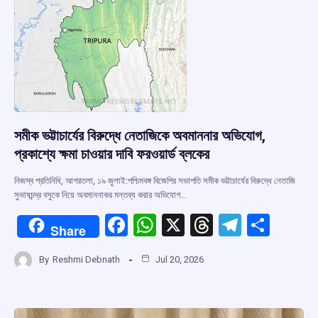
k
p
সমীক ভট্টাচার্যের বিরুদ্ধে নেতাজিকে অবমাননার অভিযোগ,
প্রকাশ্যে ক্ষমা চাওয়ার দাবি ফরওয়ার্ড ব্লকের
নিজস্ব প্রতিনিধি, আগরতলা, ১৯ জুলাই:পশ্চিমবঙ্গ বিজেপির সভাপতি সমীক ভট্টাচার্যের বিরুদ্ধে নেতাজি
সুভাষচন্দ্র বসুকে নিয়ে অবমাননাকর মন্তব্য করার অভিযোগ…
F
W
X
T
T
S
Share
a
h
hr
el
h
By
Reshmi Debnath
Jul 20, 2026
ce
at
e
e
ar
b
s
a
gr
e
o
A
d
a