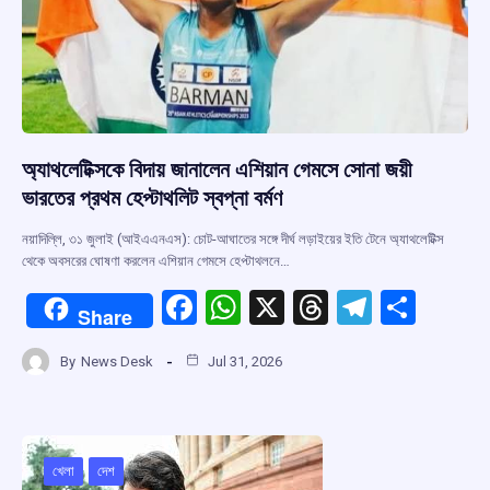
অ্যাথলেটিক্সকে বিদায় জানালেন এশিয়ান গেমসে সোনা জয়ী
ভারতের প্রথম হেপ্টাথলিট স্বপ্না বর্মণ
নয়াদিল্লি, ৩১ জুলাই (আইএএনএস): চোট-আঘাতের সঙ্গে দীর্ঘ লড়াইয়ের ইতি টেনে অ্যাথলেটিক্স
থেকে অবসরের ঘোষণা করলেন এশিয়ান গেমসে হেপ্টাথলনে…
F
W
X
T
T
S
Share
a
h
hr
el
h
By
News Desk
Jul 31, 2026
ce
at
e
e
ar
b
s
a
gr
e
o
A
d
a
o
p
s
m
খেলা
দেশ