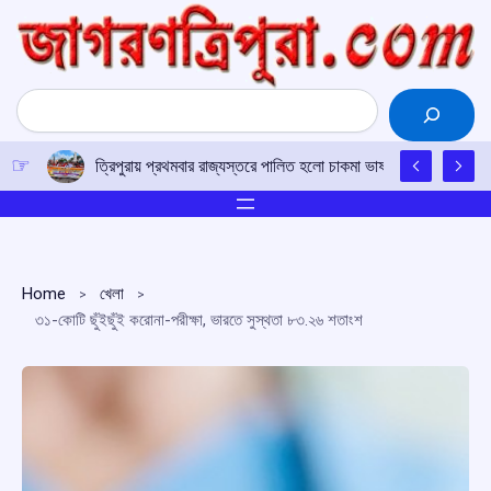
Skip
to
content
Search
ত্রিপুরায় প্রথমবার রাজ্যস্তরে পালিত হলো চাকমা ভাষা ও লিপি দিবস, বর্ণাঢ
Home
খেলা
৩১-কোটি ছুঁইছুঁই করোনা-পরীক্ষা, ভারতে সুস্থতা ৮৩.২৬ শতাংশ