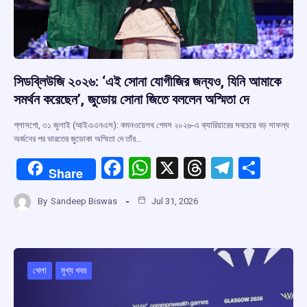
সিডব্লিউজি ২০২৬: ‘এই সোনা যোগীজির জন্যও, যিনি আমাকে
সমর্থন করেছেন’, জুডোয় সোনা জিতে বললেন অস্মিতা দে
গ্লাসগো, ৩১ জুলাই (আইএএনএস): কমনওয়েলথ গেমস ২০২৬-এ ক্যারিয়ারের সবচেয়ে বড় সাফল্য
অর্জনের পর ভারতের জুডোকা অস্মিতা দে তাঁর…
F
W
X
T
T
S
Share
a
h
hr
el
h
By
Sandeep Biswas
Jul 31, 2026
ce
at
e
e
ar
b
s
a
gr
e
o
A
d
a
o
p
s
m
খেলা
মুখ্য খবর
k
p