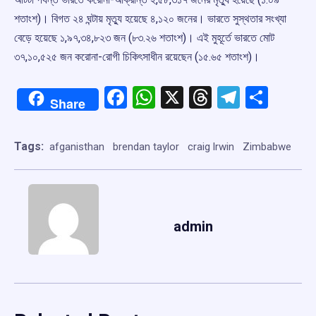
শতাংশ)। বিগত ২৪ ঘন্টায় মৃত্যু হয়েছে ৪,১২০ জনের। ভারতে সুস্থতার সংখ্যা
বেড়ে হয়েছে ১,৯৭,৩৪,৮২৩ জন (৮৩.২৬ শতাংশ)। এই মুহূর্তে ভারতে মোট
৩৭,১০,৫২৫ জন করোনা-রোগী চিকিৎসাধীন রয়েছেন (১৫.৬৫ শতাংশ)।
Facebook
WhatsApp
X
Threads
Telegr
Shar
Share
Tags:
afganisthan
brendan taylor
craig lrwin
Zimbabwe
admin