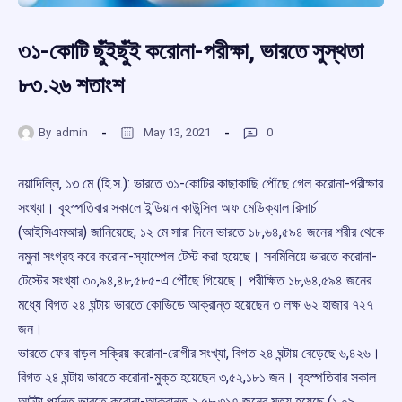
৩১-কোটি ছুঁইছুঁই করোনা-পরীক্ষা, ভারতে সুস্থতা
৮৩.২৬ শতাংশ
By
admin
May 13, 2021
0
নয়াদিল্লি, ১৩ মে (হি.স.): ভারতে ৩১-কোটির কাছাকাছি পৌঁছে গেল করোনা-পরীক্ষার
সংখ্যা। বৃহস্পতিবার সকালে ইন্ডিয়ান কাউন্সিল অফ মেডিক্যাল রিসার্চ
(আইসিএমআর) জানিয়েছে, ১২ মে সারা দিনে ভারতে ১৮,৬৪,৫৯৪ জনের শরীর থেকে
নমুনা সংগ্রহ করে করোনা-স্যাম্পেল টেস্ট করা হয়েছে। সবমিলিয়ে ভারতে করোনা-
টেস্টের সংখ্যা ৩০,৯৪,৪৮,৫৮৫-এ পৌঁছে গিয়েছে। পরীক্ষিত ১৮,৬৪,৫৯৪ জনের
মধ্যে বিগত ২৪ ঘন্টায় ভারতে কোভিডে আক্রান্ত হয়েছেন ৩ লক্ষ ৬২ হাজার ৭২৭
জন।
ভারতে ফের বাড়ল সক্রিয় করোনা-রোগীর সংখ্যা, বিগত ২৪ ঘন্টায় বেড়েছে ৬,৪২৬।
বিগত ২৪ ঘন্টায় ভারতে করোনা-মুক্ত হয়েছেন ৩,৫২,১৮১ জন। বৃহস্পতিবার সকাল
আটটা পর্যন্ত ভারতে করোনা-আক্রান্ত ২,৫৮,৩১৭ জনের মৃত্যু হয়েছে (১.০৯