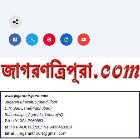
o
p
s
m
k
p
www.jagarantripura.com
Jagaran Bhavan, Ground Floor
L. N. Bari Lane(Prabhubari)
Banamalipur, Agartala, Tripura(W)
Ph :
+91-381-7960883
M:
+91-9436123720/+91-9436453389
Email :
jagarantripura@gmail.com