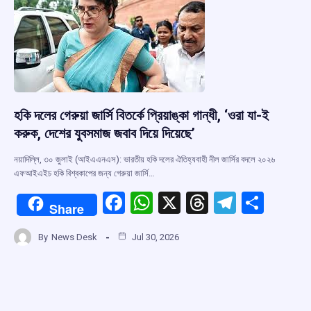
k
p
হকি দলের গেরুয়া জার্সি বিতর্কে প্রিয়াঙ্কা গান্ধী, ‘ওরা যা-ই
করুক, দেশের যুবসমাজ জবাব দিয়ে দিয়েছে’
নয়াদিল্লি, ৩০ জুলাই (আইএএনএস): ভারতীয় হকি দলের ঐতিহ্যবাহী নীল জার্সির বদলে ২০২৬
এফআইএইচ হকি বিশ্বকাপের জন্য গেরুয়া জার্সি…
F
W
X
T
T
S
Share
a
h
hr
el
h
By
News Desk
Jul 30, 2026
ce
at
e
e
ar
b
s
a
gr
e
o
A
d
a