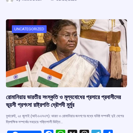
ce
at
e
e
ar
b
s
a
gr
e
o
A
d
a
o
p
s
m
UNCATEGORIZED
k
p
রোমানিয়ায় ভারতীয় সংস্কৃতি ও মূল্যবোধের প্রসারে প্রবাসীদের
ভূয়সী প্রশংসা রাষ্ট্রপতি দ্রৌপদী মুর্মুর
বুখারেস্ট, ২৫ জুলাই (আইএএনএস): ভারত ও রোমানিয়ার জনগণের মধ্যে ঘনিষ্ঠ সম্পর্কই দুই দেশের
দ্বিপাক্ষিক সম্পর্কের সবচেয়ে শক্তিশালী ভিত্তি…