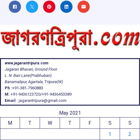
www.jagarantripura.com
Jagaran Bhavan, Ground Floor
L. N. Bari Lane(Prabhubari)
Banamalipur, Agartala, Tripura(W)
Ph :
+91-381-7960883
M:
+91-9436123720/+91-9436453389
Email :
jagarantripura@gmail.com
May 2021
M
T
W
T
F
S
S
1
2