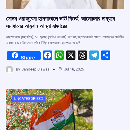
সোনম ওয়াংচুকের হাসপাতালে ভর্তি বিতর্ক: আলোচনার মাধ্যমে
সমাধানের আহ্বান আন্না হাজারের
আহমেদনগর (মহারাষ্ট্র), ১৮ জুলাই (আইএএনএস): জলবায়ু আন্দোলনকারী সোনম ওয়াংচুকের শারীরিক
অবস্থার অবনতির জেরে তাঁকে দিল্লির সফদরজং হাসপাতালে ভর্তি…
F
W
X
T
T
S
Share
a
h
hr
el
h
By
Sandeep Biswas
Jul 18, 2026
ce
at
e
e
ar
b
s
a
gr
e
o
A
d
a
o
p
s
m
UNCATEGORIZED
k
p