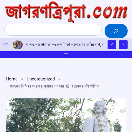
Skip
to
content
Search
ঋণের প্রলোভনে ১৩ লক্ষ টাকা প্রতারণার অভিযোগ, টাকা ফেরতের দাবিতে 
Home
Uncategorized
রাজ্যের বিভিন্ন জায়গায় যথাযথ মর্যাদায় রবীন্দ্র জন্মজয়ন্তী পালিত