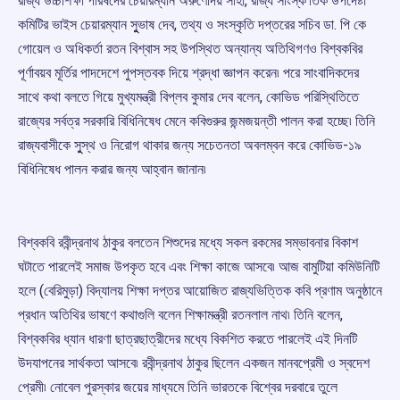
রাজ্য উচ্চশিক্ষা পরিষদের চেয়ারম্যান অরুণোদয় সাহা, রাজ্য সাংস্ক’তিক উপদেষ্টা
কমিটির ভাইস চেয়ারম্যান সুুভাষ দেব, তথ্য ও সংস্কৃতি দপ্তরের সচিব ডা. পি কে
গোয়েল ও অধিকর্তা রতন বিশ্বাস সহ উপস্থিত অন্যান্য অতিথিগণও বিশ্বকবির
পূর্ণাবয়ব মূর্তির পাদদেশে পুপস্তবক দিয়ে শ্রদ্ধা জ্ঞাপন করেন৷ পরে সাংবাদিকদের
সাথে কথা বলতে গিয়ে মুখ্যমন্ত্রী বিপ্লব কুমার দেব বলেন, কোভিড পরিস্থিতিতে
রাজ্যের সর্বত্র সরকারি বিধিনিষেধ মেনে কবিগুরুর জন্মজয়ন্তী পালন করা হচ্ছে৷ তিনি
রাজ্যবাসীকে সুুস্থ ও নিরোগ থাকার জন্য সচেতনতা অবলম্বন করে কোভিড-১৯
বিধিনিষেধ পালন করার জন্য আহ্বান জানান৷
বিশ্বকবি রবীন্দ্রনাথ ঠাকুর বলতেন শিশুদের মধ্যে সকল রকমের সম্ভাবনার বিকাশ
ঘটাতে পারলেই সমাজ উপকৃত হবে এবং শিক্ষা কাজে আসবে৷ আজ বামুটিয়া কমিউনিটি
হলে (বেরিমুড়া) বিদ্যালয় শিক্ষা দপ্তর আয়োজিত রাজ্যভিত্তিক কবি প্রণাম অনুষ্ঠানে
প্রধান অতিথির ভাষণে কথাগুলি বলেন শিক্ষামন্ত্রী রতনলাল নাথ৷ তিনি বলেন,
বিশ্বকবির ধ্যান ধারণা ছাত্রছাত্রীদের মধ্যে বিকশিত করতে পারলেই এই দিনটি
উদযাপনের সার্থকতা আসবে৷ রবীন্দ্রনাথ ঠাকুর ছিলেন একজন মানবপ্রেমী ও স্বদেশ
প্রেমী৷ নোবেল পুরস্কার জয়ের মাধ্যমে তিনি ভারতকে বিশ্বের দরবারে তুলে