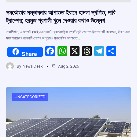
সমঝোতার সম্ভাবনায় আপাতত ইরানে হামলা স্থগিত, দাবি
ট্রাম্পের; হরমুজ প্রণালী খুলে দেওয়ার কথাও উল্লেখ
ওয়াশিংটন, ২ আগস্ট (আইএএনএস): যুক্তরাষ্ট্রের প্রেসিডেন্ট ডোনাল্ড ট্রাম্প দাবি করেছেন, ইরান এবং
মধ্যপ্রাচ্যের কয়েকটি দেশের অনুরোধে যুক্তরাষ্ট্র আপাতত…
F
W
X
T
T
S
Share
a
h
hr
el
h
By
News Desk
Aug 2, 2026
ce
at
e
e
ar
b
s
a
gr
e
o
A
d
a
o
p
s
m
UNCATEGORIZED
k
p