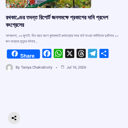
রথকাণ্ডের তদন্ত রিপোর্ট জনসমক্ষে প্রকাশের দাবি প্রদেশ
কংগ্রেসের
আগরতলা, ১৬ জুলাই: তিন বছর আগে কুমারঘাটে রথযাত্রার সময় ঘটে যাওয়া মর্মান্তিক দুর্ঘটনায় ১০
জন ভক্তের মৃত্যুর ঘটনায়…
F
W
X
T
T
S
Share
a
h
hr
el
h
By
Taniya Chakraborty
Jul 16, 2026
ce
at
e
e
ar
b
s
a
gr
e
o
A
d
a
o
p
s
m
k
p