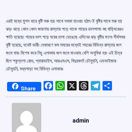
এরই মধ্যে মুশল ধারে বৃষ্টি শুরু হয়৷ সাথে দমকা হাওয়া৷ হঠাৎ-ই বৃষ্টির সাথে শুরু হয়
ঝড়৷ ঝড়ে কোন কোন জায়গায় রাস্তায় পড়ে থাকে গাছের ডালপালা৷ বহু বাড়িঘরেরও
ক্ষতি হয়েছে৷ গাছের ডাল পড়ে ঘরের চালা ভেঙেছে এদিনের ঝড় বৃষ্টির ফলে৷ দীর্ঘসময়
বৃষ্টি হয়েছে, যথেষ্ট ভারী৷ যেকারণে কম সময়ের মধ্যেই শহরের বিভিন্ন রাস্তায় জল
জমে যায়৷ বিশেষ করে নিচু এলাকায় জল জমে যাওয়ায় বেশি অসুবিধা হয়৷ এই চিত্র
ছিল শকুন্তলা রোড, প্যারাডাইস, আরএমএস, বিদুরকর্তা চৌমুহনি, এডভাইজার
চৌমুহনি, মধ্যপাড়া সহ বিভিন্ন এলাকায়৷
Facebook
WhatsApp
X
Threads
Telegr
Shar
Share
admin