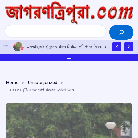
Skip
to
content
Search
এসআইআর ইস্যুতে রাজ্য নির্বাচন কমিশনের সিইও-র কাছে আইপিএফটির ড
Home
Uncategorized
স্বস্তির বৃষ্টিতে জলমগ্ণ রাজপথ দুর্ভোগ চরমে