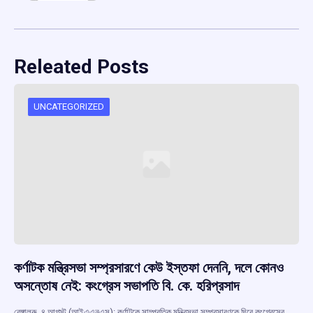
Releated Posts
UNCATEGORIZED
কর্ণাটক মন্ত্রিসভা সম্প্রসারণে কেউ ইস্তফা দেননি, দলে কোনও
অসন্তোষ নেই: কংগ্রেস সভাপতি বি. কে. হরিপ্রসাদ
বেঙ্গালুরু, ৪ আগস্ট (আইএএনএস): কর্ণাটকে সাম্প্রতিক মন্ত্রিসভা সম্প্রসারণকে ঘিরে কংগ্রেসের