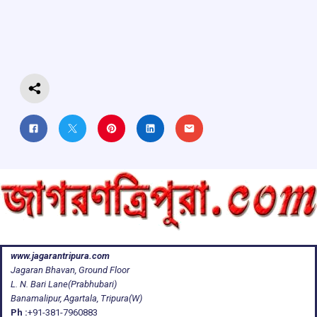
o
A
d
a
o
p
s
m
k
p
www.jagarantripura.com
Jagaran Bhavan, Ground Floor
L. N. Bari Lane(Prabhubari)
Banamalipur, Agartala, Tripura(W)
Ph :
+91-381-7960883