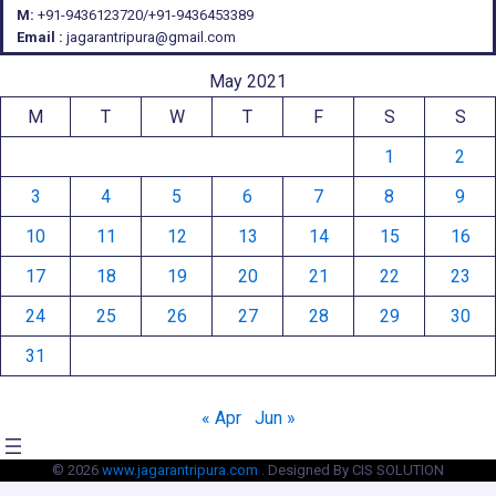
M:
+91-9436123720/+91-9436453389
Email :
jagarantripura@gmail.com
May 2021
M
T
W
T
F
S
S
1
2
3
4
5
6
7
8
9
10
11
12
13
14
15
16
17
18
19
20
21
22
23
24
25
26
27
28
29
30
31
« Apr
Jun »
© 2026
www.jagarantripura.com .
Designed By CIS SOLUTION