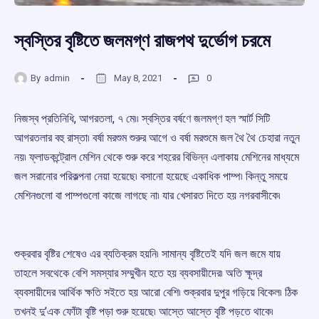
স্বস্তির বৃষ্টিতে জলমগ্ণ রাজপথ দুর্ভোগ চরমে
By
admin
May 8, 2021
0
নিজস্ব প্রতিনিধি, আগরতলা, ৭ মে৷৷ স্বস্তির বর্ষণে জলমগ্ণ হল স্মার্ট সিটি
আগরতলার বহু রাস্তা৷ বর্ষা মরশুম শুরুর আগে ও বর্ষা মরশুমে জল থৈ থৈ চেহারা নতুন
নয়৷ ফ্লাডকন্ট্রোল মেশিন থেকে শুরু করে শহরের বিভিন্ন এলাকায় মেশিনের মাধ্যমে
জল সরানোর পরিকল্পনা নেয়া হয়েছে৷ বসানো হয়েছে একাধিক পাম্প৷ কিন্তু সময়ে
মেশিনগুলো বা পাম্পগুলো কাজে লাগছে না৷ যার খেসারত দিতে হয় নগরবাসীকে৷
শুক্রবার বৃষ্টির শেষেও এর ব্যতিক্রম হয়নি৷ সামান্য বৃষ্টিতেই যদি জল জমে যায়
তাহলে সবথেকে বেশি সমস্যার সম্মুখীন হতে হয় ব্যবসায়ীদের৷ অতি ক্ষূদ্র
ব্যবসায়ীদের আর্থিক ক্ষতি সইতে হয় আরো বেশি৷ শুক্রবার দুপুর গড়িয়ে বিকেল৷ ঠিক
তখনই দু’এক ফোঁটা বৃষ্টি পড়া শুরু হয়েছে৷ আস্তে আস্তে বৃষ্টি পড়তে থাকে৷