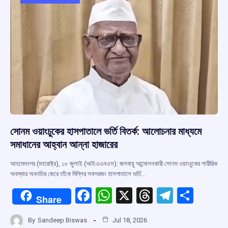
o
p
s
m
k
p
সোনম ওয়াংচুকের হাসপাতালে ভর্তি বিতর্ক: আলোচনার মাধ্যমে
সমাধানের আহ্বান আন্না হাজারের
আহমেদনগর (মহারাষ্ট্র), ১৮ জুলাই (আইএএনএস): জলবায়ু আন্দোলনকারী সোনম ওয়াংচুকের শারীরিক
অবস্থার অবনতির জেরে তাঁকে দিল্লির সফদরজং হাসপাতালে ভর্তি…
F
W
X
T
T
S
Share
a
h
hr
el
h
By
Sandeep Biswas
Jul 18, 2026
ce
at
e
e
ar