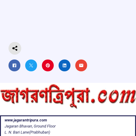
b
s
a
gr
e
o
A
d
a
o
p
s
m
k
p
www.jagarantripura.com
Jagaran Bhavan, Ground Floor
L. N. Bari Lane(Prabhubari)