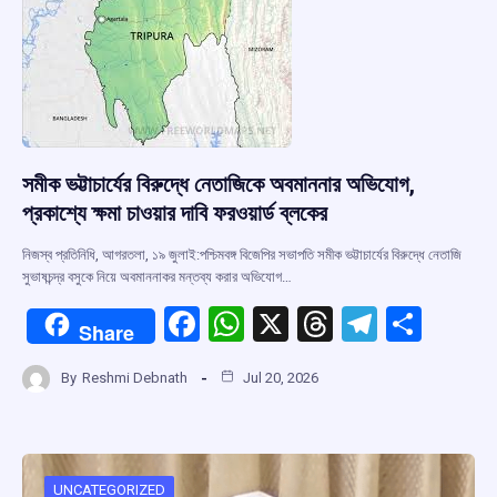
k
p
সমীক ভট্টাচার্যের বিরুদ্ধে নেতাজিকে অবমাননার অভিযোগ,
প্রকাশ্যে ক্ষমা চাওয়ার দাবি ফরওয়ার্ড ব্লকের
নিজস্ব প্রতিনিধি, আগরতলা, ১৯ জুলাই:পশ্চিমবঙ্গ বিজেপির সভাপতি সমীক ভট্টাচার্যের বিরুদ্ধে নেতাজি
সুভাষচন্দ্র বসুকে নিয়ে অবমাননাকর মন্তব্য করার অভিযোগ…
F
W
X
T
T
S
Share
a
h
hr
el
h
By
Reshmi Debnath
Jul 20, 2026
ce
at
e
e
ar
b
s
a
gr
e
o
A
d
a
UNCATEGORIZED