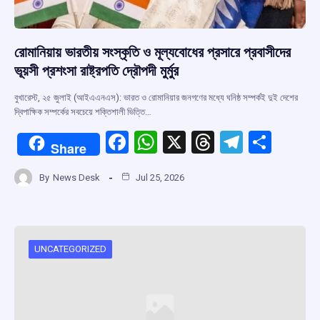
রোমানিয়ায় ভারতীয় সংস্কৃতি ও মূল্যবোধের প্রসারে প্রবাসীদের
ভূয়সী প্রশংসা রাষ্ট্রপতি দ্রৌপদী মুর্মুর
বুখারেস্ট, ২৫ জুলাই (আইএএনএস): ভারত ও রোমানিয়ার জনগণের মধ্যে ঘনিষ্ঠ সম্পর্কই দুই দেশের
দ্বিপাক্ষিক সম্পর্কের সবচেয়ে শক্তিশালী ভিত্তি…
F
W
X
T
T
S
Share
a
h
hr
el
h
By
News Desk
Jul 25, 2026
ce
at
e
e
ar
b
s
a
gr
e
o
A
d
a
o
p
s
m
UNCATEGORIZED
k
p