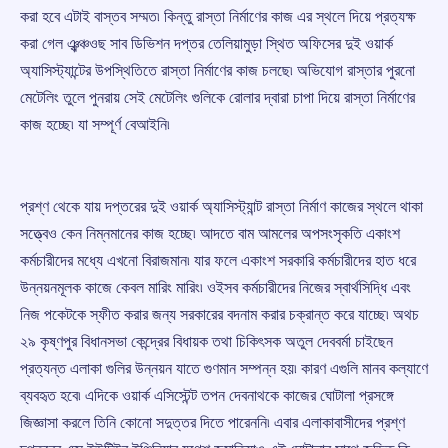
করা হবে এটাই বাস্তব সম্মত৷ কিন্তু রাস্তা নির্মাণের কাজ এর স্থলে দিয়ে প্রত্যক্ষ
করা গেল ঞ্ঝঞ্চওছ সাব ডিভিশন দপ্তর তেলিয়ামুড়া স্থিত অফিসের দুই ওয়ার্ক
অ্যাসিস্ট্যান্টের উপস্থিতিতে রাস্তা নির্মাণের কাজ চলছে৷ অভিযোগ রাস্তার পুরনো
মেটেলিং তুলে পুনরায় সেই মেটেলিং গুলিকে রোলার দ্বারা চাপা দিয়ে রাস্তা নির্মাণের
কাজ হচ্ছে৷ যা সম্পূর্ণ বেআইনি৷
প্রশ্ণ থেকে যায় দপ্তরের দুই ওয়ার্ক অ্যাসিস্ট্যান্ট রাস্তা নির্মাণ কাজের স্থলে থাকা
সত্ত্বেও কেন নিম্নমানের কাজ হচ্ছে৷ আদতে বাম আমলের অপসংসৃকতি একাংশ
কর্মচারীদের মধ্যে এখনো বিরাজমান৷ যার ফলে একাংশ সরকারি কর্মচারীদের হাত ধরে
উন্নয়নমূলক কাজে কেবল মারিং মারিং৷ ওইসব কর্মচারীদের নিজের স্বার্থসিদ্ধি এবং
নিজ পকেটকে স্ফীত করার জন্য সরকারের বদনাম করার চক্রান্ত করে যাচ্ছে৷ অথচ
২৯ কৃষ্ণপুর বিধানসভা কেন্দ্রের বিধায়ক তথা চিকিৎসক অতুল দেববর্মা চাইছেন
প্রত্যন্ত এলাকা গুলির উন্নয়ন যাতে গুণমান সম্পন্ন হয়৷ কারণ এগুলি মানব কল্যাণে
ব্যবহৃত হবে৷ এদিকে ওয়ার্ক এসিস্টেন্ট তপন দেবনাথকে কাজের ঘোটালা প্রসঙ্গে
জিজ্ঞাসা করলে তিনি কোনো সদুত্তর দিতে পারেননি৷ এবার এলাকাবাসীদের প্রশ্ণ