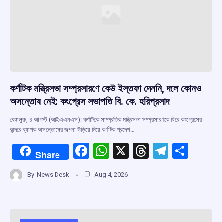
কর্ণাটক মন্ত্রিসভা সম্প্রসারণে কেউ ইস্তফা দেননি, দলে কোনও
অসন্তোষ নেই: কংগ্রেস সভাপতি বি. কে. হরিপ্রসাদ
বেঙ্গালুরু, ৪ আগস্ট (আইএএনএস): কর্ণাটকে সাম্প্রতিক মন্ত্রিসভা সম্প্রসারণকে ঘিরে কংগ্রেসের
অন্দরে ব্যাপক অসন্তোষের জল্পনা উড়িয়ে দিয়ে কর্ণাটক প্রদেশ…
F
W
X
T
T
S
Share
a
h
hr
el
h
By
News Desk
Aug 4, 2026
ce
at
e
e
ar
b
s
a
gr
e
o
A
d
a