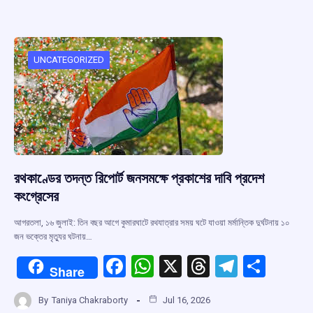
b
s
a
gr
e
o
A
d
a
o
p
s
m
UNCATEGORIZED
k
p
রথকাণ্ডের তদন্ত রিপোর্ট জনসমক্ষে প্রকাশের দাবি প্রদেশ
কংগ্রেসের
আগরতলা, ১৬ জুলাই: তিন বছর আগে কুমারঘাটে রথযাত্রার সময় ঘটে যাওয়া মর্মান্তিক দুর্ঘটনায় ১০
জন ভক্তের মৃত্যুর ঘটনায়…
F
W
X
T
T
S
Share
a
h
hr
el
h
By
Taniya Chakraborty
Jul 16, 2026
ce
at
e
e
ar