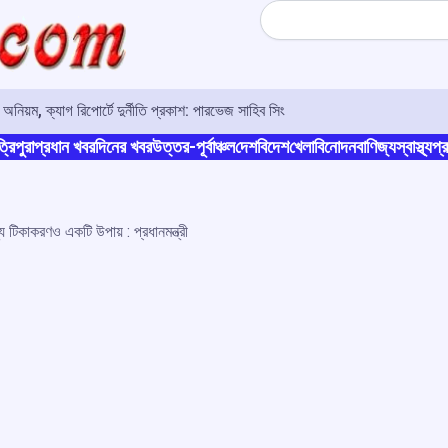
Search
য়ম, ক্যাগ রিপোর্টে দুর্নীতি প্রকাশ: পারভেজ সাহিব সিং
্রিপুরা
প্রধান খবর
দিনের খবর
উত্তর-পূর্বাঞ্চল
দেশ
বিদেশ
খেলা
বিনোদন
বাণিজ্য
স্বাস্থ্য
প্র
 টিকাকরণও একটি উপায় : প্রধানমন্ত্রী