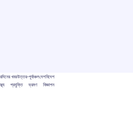
বর
দিনের খবর
উত্তর-পূর্বাঞ্চল
দেশ
বিদেশ
স্থ্য
প্রযুক্তি
ভ্রমণ
বিজ্ঞাপন