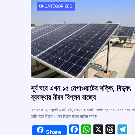
k
p
UNCATEGORIZED
সূর্য ঘরে এখন ১৫ মেগাওয়াটের শক্তি, বিদ্যুৎ
ব্যবস্থায় নীরব বিপ্লব রাজ্যে
আগরতলা, ২৮ জুলাই:একটি বাড়ির ছাদে কয়েকটি সোলার প্যানেল। সেখান থেকে
তৈরি হচ্ছে বিদ্যুৎ। সেই বিদ্যুৎ যাচ্ছে বাড়ির আলো,…
F
W
X
T
T
Share