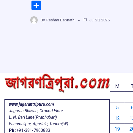
a
h
hr
el
S
ce
at
e
e
h
b
s
a
g
By
Reshmi Debnath
Jul 28, 2026
ar
o
A
d
a
e
o
p
s
k
p
M
www.jagarantripura.com
5
Jagaran Bhavan, Ground Floor
L. N. Bari Lane(Prabhubari)
12
1
Banamalipur, Agartala, Tripura(W)
19
2
Ph :
+91-381-7960883