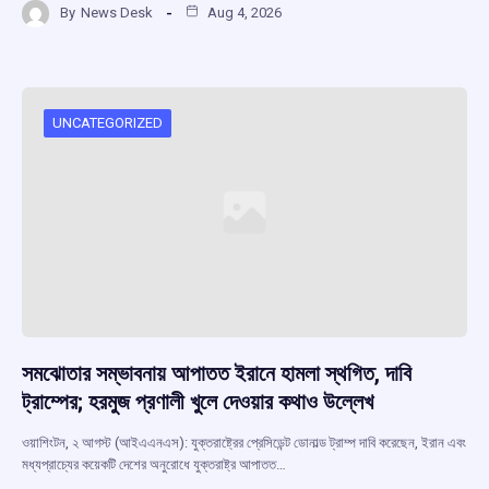
By
News Desk
Aug 4, 2026
ce
at
e
e
ar
b
s
a
gr
e
o
A
d
a
o
p
s
m
UNCATEGORIZED
k
p
সমঝোতার সম্ভাবনায় আপাতত ইরানে হামলা স্থগিত, দাবি
ট্রাম্পের; হরমুজ প্রণালী খুলে দেওয়ার কথাও উল্লেখ
ওয়াশিংটন, ২ আগস্ট (আইএএনএস): যুক্তরাষ্ট্রের প্রেসিডেন্ট ডোনাল্ড ট্রাম্প দাবি করেছেন, ইরান এবং
মধ্যপ্রাচ্যের কয়েকটি দেশের অনুরোধে যুক্তরাষ্ট্র আপাতত…