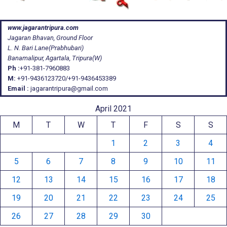
www.jagarantripura.com
Jagaran Bhavan, Ground Floor
L. N. Bari Lane(Prabhubari)
Banamalipur, Agartala, Tripura(W)
Ph :
+91-381-7960883
M:
+91-9436123720/+91-9436453389
Email :
jagarantripura@gmail.com
April 2021
M
T
W
T
F
S
S
1
2
3
4
5
6
7
8
9
10
11
12
13
14
15
16
17
18
19
20
21
22
23
24
25
26
27
28
29
30