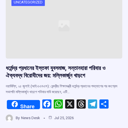
o
p
s
m
UNCATEGORIZED
k
p
ধর্মেন্দ্র প্রধানের ইস্তফা যুবসমাজ, সন্তানহারা পরিবার ও
ঐক্যবদ্ধ বিরোধীদের জয়: মল্লিকার্জুন খাড়গে
নয়াদিল্লি, ২৫ জুলাই (আইএএনএস): কেন্দ্রীয় শিক্ষামন্ত্রী ধর্মেন্দ্র প্রধানের পদত্যাগের পর কংগ্রেস
সভাপতি মল্লিকার্জুন খাড়গে শনিবার দাবি করেছেন, এটি…
F
W
X
T
T
S
Share
a
h
hr
el
h
By
News Desk
Jul 25, 2026
ce
at
e
e
ar