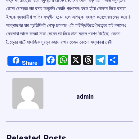
কর্তৃপক্ষ৷ চৈত্রের হাটে শকুন্তলা রোডে নেতাদের বেশি ভিড় হয়৷ এবছর শকুন্তলা
রোডে চৈত্রের হাট বসার অনুমতি দেয়নি প্রশাসন৷ ফলে হাঁটে দোকান নিয়ে বসতে
ইচ্ছুক ব্যবসায়ীরা ক্ষতির সম্মুখীন হবেন বলে আশঙ্কা ব্যক্ত করেছেন৷রাজ্যে করোণা
সংক্রমণের হার প্রতিদিনই বেড়ে চলেছে৷ এই পরিস্থিতিতে চৈত্রের হাট বসালেও
ক্রেতারা তাতে কতটা সাড়া দেবেন তা নিয়ে নানা মহলে প্রশ্ণ উঠেছে৷ কেননা
চৈত্রের হাটে সামাজিক দূরত্ব বজায় রাখার তেমন কোনো সম্ভাবনা নেই৷
Facebook
WhatsApp
X
Threads
Telegr
Shar
Share
admin
Releated Posts