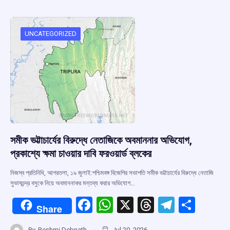
b
s
a
gr
e
o
A
d
a
o
p
s
m
UNCATEGORIZED
k
p
সমীক ভট্টাচার্যের বিরুদ্ধে নেতাজিকে অবমাননার অভিযোগ,
প্রকাশ্যে ক্ষমা চাওয়ার দাবি ফরওয়ার্ড ব্লকের
নিজস্ব প্রতিনিধি, আগরতলা, ১৯ জুলাই:পশ্চিমবঙ্গ বিজেপির সভাপতি সমীক ভট্টাচার্যের বিরুদ্ধে নেতাজি
সুভাষচন্দ্র বসুকে নিয়ে অবমাননাকর মন্তব্য করার অভিযোগ…
F
W
X
T
T
S
Share
a
h
hr
el
h
By
Reshmi Debnath
Jul 20, 2026