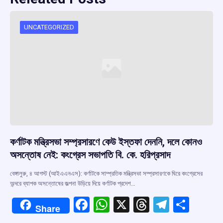
UNCATEGORIZED
কর্ণাটক মন্ত্রিসভা সম্প্রসারণে কেউ ইস্তফা দেননি, দলে কোনও
অসন্তোষ নেই: কংগ্রেস সভাপতি বি. কে. হরিপ্রসাদ
বেঙ্গালুরু, ৪ আগস্ট (আইএএনএস): কর্ণাটকে সাম্প্রতিক মন্ত্রিসভা সম্প্রসারণকে ঘিরে কংগ্রেসের
অন্দরে ব্যাপক অসন্তোষের জল্পনা উড়িয়ে দিয়ে কর্ণাটক প্রদেশ…
F
W
X
T
T
S
Share
a
h
hr
el
h