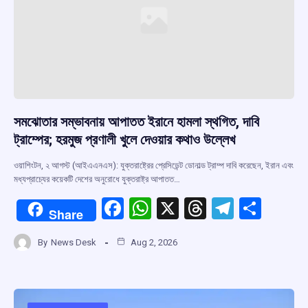
সমঝোতার সম্ভাবনায় আপাতত ইরানে হামলা স্থগিত, দাবি
ট্রাম্পের; হরমুজ প্রণালী খুলে দেওয়ার কথাও উল্লেখ
ওয়াশিংটন, ২ আগস্ট (আইএএনএস): যুক্তরাষ্ট্রের প্রেসিডেন্ট ডোনাল্ড ট্রাম্প দাবি করেছেন, ইরান এবং
মধ্যপ্রাচ্যের কয়েকটি দেশের অনুরোধে যুক্তরাষ্ট্র আপাতত…
F
W
X
T
T
S
Share
a
h
hr
el
h
By
News Desk
Aug 2, 2026
ce
at
e
e
ar
b
s
a
gr
e
o
A
d
a