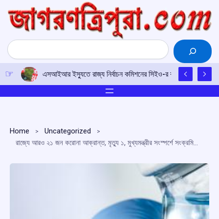
Skip
to
content
Search
এসআইআর ইস্যুতে রাজ্য নির্বাচন কমিশনের সিইও-র কাছে আইপিএফটির ড
Home
Uncategorized
রাজ্যে আরও ২১ জন করোনা আক্রান্ত, মৃত্যু ১, মুখ্যমন্ত্রীর সংস্পর্শে সংক্রমিত হলেন এক