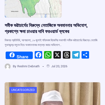
সমীক ভট্টাচার্যের বিরুদ্ধে নেতাজিকে অবমাননার অভিযোগ,
প্রকাশ্যে ক্ষমা চাওয়ার দাবি ফরওয়ার্ড ব্লকের
নিজস্ব প্রতিনিধি, আগরতলা, ১৯ জুলাই:পশ্চিমবঙ্গ বিজেপির সভাপতি সমীক ভট্টাচার্যের বিরুদ্ধে নেতাজি
সুভাষচন্দ্র বসুকে নিয়ে অবমাননাকর মন্তব্য করার অভিযোগ…
F
W
X
T
T
S
Share
a
h
hr
el
h
By
Reshmi Debnath
Jul 20, 2026
ce
at
e
e
ar
b
s
a
gr
e
o
A
d
a
o
p
s
m
UNCATEGORIZED
k
p