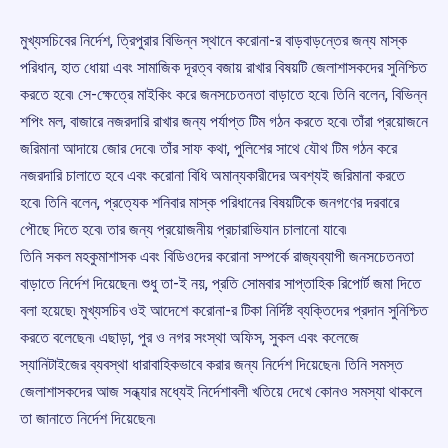
মুখ্যসচিবের নির্দেশ, ত্রিপুরার বিভিন্ন স্থানে করোনা-র বাড়বাড়ন্তের জন্য মাস্ক
পরিধান, হাত ধোয়া এবং সামাজিক দূরত্ব বজায় রাখার বিষয়টি জেলাশাসকদের সুনিশ্চিত
করতে হবে৷ সে-ক্ষেত্রে মাইকিং করে জনসচেতনতা বাড়াতে হবে৷ তিনি বলেন, বিভিন্ন
শপিং মল, বাজারে নজরদারি রাখার জন্য পর্যাপ্ত টিম গঠন করতে হবে৷ তাঁরা প্রয়োজনে
জরিমানা আদায়ে জোর দেবে৷ তাঁর সাফ কথা, পুলিশের সাথে যৌথ টিম গঠন করে
নজরদারি চালাতে হবে এবং করোনা বিধি অমান্যকারীদের অবশ্যই জরিমানা করতে
হবে৷ তিনি বলেন, প্রত্যেক শনিবার মাস্ক পরিধানের বিষয়টিকে জনগণের দরবারে
পৌছে দিতে হবে৷ তার জন্য প্রয়োজনীয় প্রচারাভিযান চালানো যাবে৷
তিনি সকল মহকুমাশাসক এবং বিডিওদের করোনা সম্পর্কে রাজ্যব্যাপী জনসচেতনতা
বাড়াতে নির্দেশ দিয়েছেন৷ শুধু তা-ই নয়, প্রতি সোমবার সাপ্তাহিক রিপোর্ট জমা দিতে
বলা হয়েছে৷ মুখ্যসচিব ওই আদেশে করোনা-র টিকা নির্দিষ্ট ব্যক্তিদের প্রদান সুনিশ্চিত
করতে বলেছেন৷ এছাড়া, পুর ও নগর সংস্থা অফিস, সুকল এবং কলেজে
স্যানিটাইজের ব্যবস্থা ধারাবাহিকভাবে করার জন্য নির্দেশ দিয়েছেন৷ তিনি সমস্ত
জেলাশাসকদের আজ সন্ধ্যার মধ্যেই নির্দেশাবলী খতিয়ে দেখে কোনও সমস্যা থাকলে
তা জানাতে নির্দেশ দিয়েছেন৷