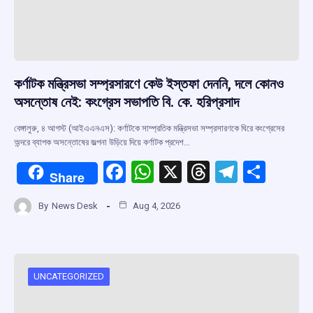
কর্ণাটক মন্ত্রিসভা সম্প্রসারণে কেউ ইস্তফা দেননি, দলে কোনও
অসন্তোষ নেই: কংগ্রেস সভাপতি বি. কে. হরিপ্রসাদ
বেঙ্গালুরু, ৪ আগস্ট (আইএএনএস): কর্ণাটকে সাম্প্রতিক মন্ত্রিসভা সম্প্রসারণকে ঘিরে কংগ্রেসের
অন্দরে ব্যাপক অসন্তোষের জল্পনা উড়িয়ে দিয়ে কর্ণাটক প্রদেশ…
F
W
X
T
T
S
Share
a
h
hr
el
h
By
News Desk
Aug 4, 2026
ce
at
e
e
ar
b
s
a
gr
e
o
A
d
a
o
p
s
m
UNCATEGORIZED
k
p