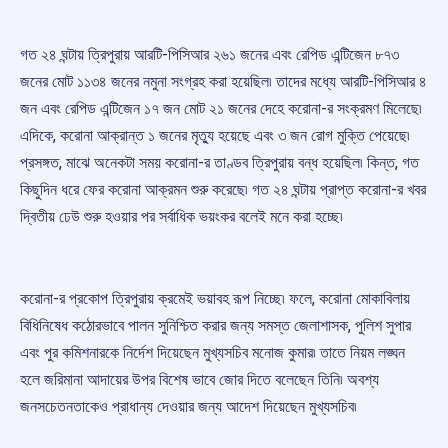
গত ২৪ ঘন্টায় ত্রিপুরায় আরটি-পিসিআর ২৬১ জনের এবং রেপিড এন্টিজেন ৮৭৩
জনের মোট ১১৩৪ জনের নমুনা সংগ্রহ করা হয়েছিল৷ তাদের মধ্যে আরটি-পিসিআর ৪
জন এবং রেপিড এন্টিজেন ১৭ জন মোট ২১ জনের দেহে করোনা-র সংক্রমণ মিলেছে৷
এদিকে, করোনা আক্রান্ত ১ জনের মৃত্যু হয়েছে এবং ৩ জন রোগ মুক্তি পেয়েছে৷
প্রসঙ্গত, মাঝে অনেকটা সময় করোনা-র তাণ্ডব ত্রিপুরায় বন্ধ হয়েছিল৷ কিন্ত, গত
কিছুদিন ধরে ফের করোনা আক্রমন শুরু করেছে৷ গত ২৪ ঘন্টায় প্রাপ্ত করোনা-র খবর
দ্বিতীয় ঢেউ শুরু হওয়ার পর সর্বাধিক ভয়ংকর বলেই মনে করা হচ্ছে৷
করোনা-র প্রকোপ ত্রিপুরায় ক্রমেই ভয়াবহ রূপ নিচ্ছে৷ ফলে, করোনা মোকাবিলায়
বিধিনিষেধ কঠোরভাবে পালন সুনিশ্চিত করার জন্য সমস্ত জেলাশাসক, পুলিশ সুপার
এবং পুর কমিশনারকে নির্দেশ দিয়েছেন মুখ্যসচিব মনোজ কুমার৷ তাতে নিয়ম লঙ্ঘন
হলে জরিমানা আদায়ের উপর বিশেষ ভাবে জোর দিতে বলেছেন তিনি৷ অবশ্য
জনসচেতনতাকেও প্রাধান্য দেওয়ার জন্য আদেশ দিয়েছেন মুখ্যসচিব৷