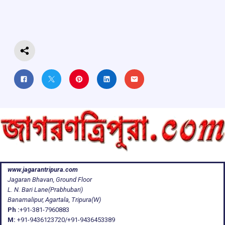
o
A
d
a
o
p
s
m
k
p
www.jagarantripura.com
Jagaran Bhavan, Ground Floor
L. N. Bari Lane(Prabhubari)
Banamalipur, Agartala, Tripura(W)
Ph :
+91-381-7960883
M:
+91-9436123720/+91-9436453389