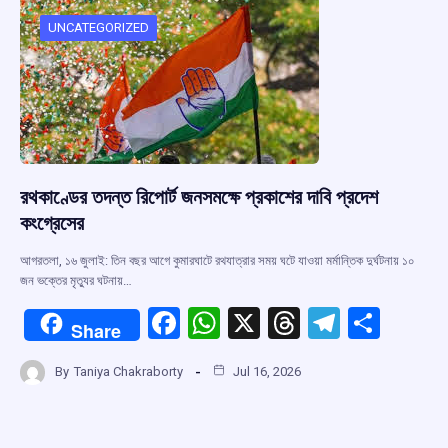
o
A
d
a
o
p
s
m
UNCATEGORIZED
k
p
রথকাণ্ডের তদন্ত রিপোর্ট জনসমক্ষে প্রকাশের দাবি প্রদেশ
কংগ্রেসের
আগরতলা, ১৬ জুলাই: তিন বছর আগে কুমারঘাটে রথযাত্রার সময় ঘটে যাওয়া মর্মান্তিক দুর্ঘটনায় ১০
জন ভক্তের মৃত্যুর ঘটনায়…
F
W
X
T
T
S
Share
a
h
hr
el
h
By
Taniya Chakraborty
Jul 16, 2026
ce
at
e
e
ar
b
s
a
gr
e