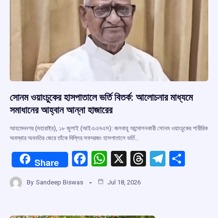
সোনম ওয়াংচুকের হাসপাতালে ভর্তি বিতর্ক: আলোচনার মাধ্যমে
সমাধানের আহ্বান আন্না হাজারের
আহমেদনগর (মহারাষ্ট্র), ১৮ জুলাই (আইএএনএস): জলবায়ু আন্দোলনকারী সোনম ওয়াংচুকের শারীরিক
অবস্থার অবনতির জেরে তাঁকে দিল্লির সফদরজং হাসপাতালে ভর্তি…
F
W
X
T
T
S
Share
a
h
hr
el
h
By
Sandeep Biswas
Jul 18, 2026
ce
at
e
e
ar
b
s
a
gr
e