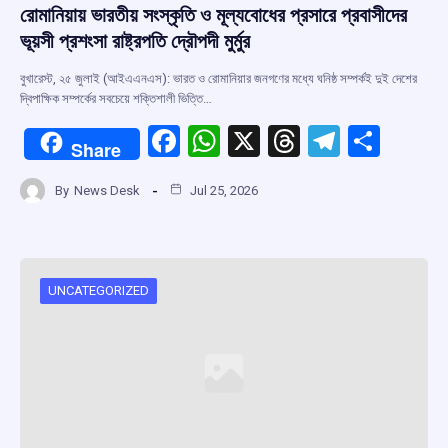
রোমানিয়ায় ভারতীয় সংস্কৃতি ও মূল্যবোধের প্রসারে প্রবাসীদের
ভূয়সী প্রশংসা রাষ্ট্রপতি দ্রৌপদী মুর্মুর
বুখারেস্ট, ২৫ জুলাই (আইএএনএস): ভারত ও রোমানিয়ার জনগণের মধ্যে ঘনিষ্ঠ সম্পর্কই দুই দেশের
দ্বিপাক্ষিক সম্পর্কের সবচেয়ে শক্তিশালী ভিত্তি…
F
W
X
T
T
S
Share
a
h
hr
el
h
By
News Desk
Jul 25, 2026
ce
at
e
e
ar
b
s
a
gr
e
o
A
d
a
o
p
s
m
UNCATEGORIZED
k
p