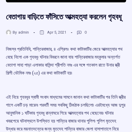
বেতাগায় বাড়িতে ফাঁসিতে আত্মহত্যা করলেন গৃহবধূ
By
admin
Apr 5, 2021
0
নিজস্ব প্রতিনিধি, শান্তিরবাজার, ৪ এপ্রিল৷৷ কথা কাটাকাটির জেরে আত্মহত্যার পথ
বেছে নিলো এক গৃহবধূ৷ ঘটনার বিবরনে জানা যায় শান্তিরবাজার মহকুমার অন্তর্গত
বেতাগা সাহা পাড়া এলাকার বাসিন্দা শ্রীপতি নমঃ এর সঙ্গে গতকাল রাতে উনার স্ত্রী
শিল্পী ভৌমিক নমঃ (২৫) এর কথা কাটাকাটি হয়৷
এই নিয়ে গৃহবধূর স্বামী সংবাদ মাধ্যমের সামনে জানান কথা কাটাকাটির পর তিনি স্ত্রীর
গালে একটি চড় মারেন৷ পরবর্তী সময় সবকিছু ঠিকঠাক চলছিলো৷ এরইমধ্যে আজ দুপুর
আনুমানিক ১ ঘটিকায় গৃহবধূ রান্নাঘরে গিয়ে আত্মহত্যার পথ বেছেনেয়৷ ঘটনার
খবরপেয়ে ঘটনাস্থলে উপস্থিত হয় শান্তির বাজার থানার পুলিশ৷ পুলিশ মৃতদেহ
উদ্ধার করে ময়নাতদন্তের জন্য মৃতদেহ শান্তির বাজার জেলা হাসাপাতালে নিয়ে