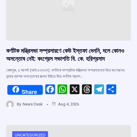
কর্ণাটক মন্ত্রিসভা সম্প্রসারণে কেউ ইস্তফা দেননি, দলে কোনও
অসন্তোষ নেই: কংগ্রেস সভাপতি বি. কে. হরিপ্রসাদ
বেঙ্গালুরু, ৪ আগস্ট (আইএএনএস): কর্ণাটকে সাম্প্রতিক মন্ত্রিসভা সম্প্রসারণকে ঘিরে কংগ্রেসের
অন্দরে ব্যাপক অসন্তোষের জল্পনা উড়িয়ে দিয়ে কর্ণাটক প্রদেশ…
F
W
X
T
T
S
Share
a
h
hr
el
h
By
News Desk
Aug 4, 2026
ce
at
e
e
ar
b
s
a
gr
e
o
A
d
a
UNCATEGORIZED