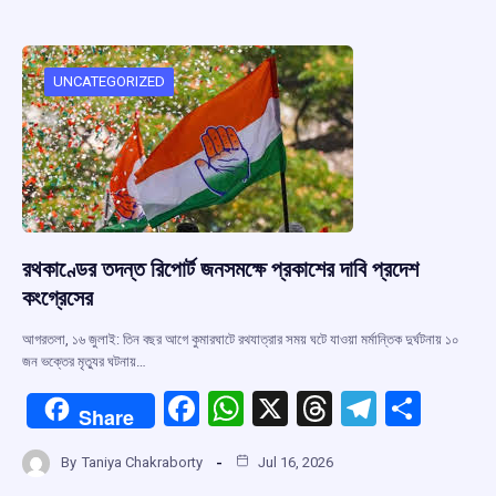
b
s
a
gr
e
o
A
d
a
o
p
s
m
UNCATEGORIZED
k
p
রথকাণ্ডের তদন্ত রিপোর্ট জনসমক্ষে প্রকাশের দাবি প্রদেশ
কংগ্রেসের
আগরতলা, ১৬ জুলাই: তিন বছর আগে কুমারঘাটে রথযাত্রার সময় ঘটে যাওয়া মর্মান্তিক দুর্ঘটনায় ১০
জন ভক্তের মৃত্যুর ঘটনায়…
F
W
X
T
T
S
Share
a
h
hr
el
h
By
Taniya Chakraborty
Jul 16, 2026
ce
at
e
e
ar