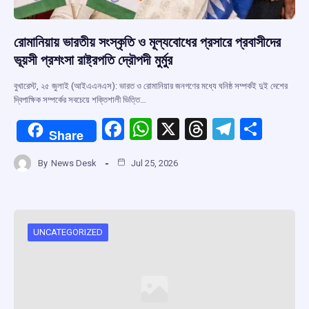
রোমানিয়ায় ভারতীয় সংস্কৃতি ও মূল্যবোধের প্রসারে প্রবাসীদের
ভূয়সী প্রশংসা রাষ্ট্রপতি দ্রৌপদী মুর্মুর
বুখারেস্ট, ২৫ জুলাই (আইএএনএস): ভারত ও রোমানিয়ার জনগণের মধ্যে ঘনিষ্ঠ সম্পর্কই দুই দেশের
দ্বিপাক্ষিক সম্পর্কের সবচেয়ে শক্তিশালী ভিত্তি…
F
W
X
T
T
S
Share
a
h
hr
el
h
By
News Desk
Jul 25, 2026
ce
at
e
e
ar
b
s
a
gr
e
o
A
d
a
o
p
s
m
UNCATEGORIZED
k
p