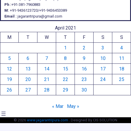
Ph :
+91-381-7960883
M:
+91-9436123720/+91-9436453389
Email :
jagarantripura@gmail.com
April 2021
M
T
W
T
F
S
S
1
2
3
4
5
6
7
8
9
10
11
12
13
14
15
16
17
18
19
20
21
22
23
24
25
26
27
28
29
30
« Mar
May »
© 2026
www.jagarantripura.com .
Designed By CIS SOLUTION