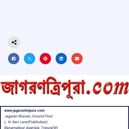
b
s
a
gr
e
o
A
d
a
o
p
s
m
k
p
www.jagarantripura.com
Jagaran Bhavan, Ground Floor
L. N. Bari Lane(Prabhubari)
Banamalipur, Agartala, Tripura(W)