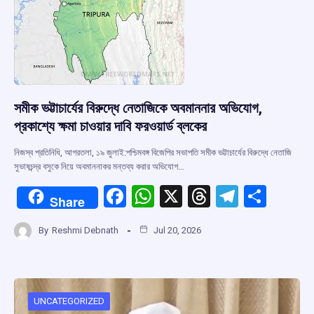
সমীক ভট্টাচার্যের বিরুদ্ধে নেতাজিকে অবমাননার অভিযোগ,
প্রকাশ্যে ক্ষমা চাওয়ার দাবি ফরওয়ার্ড ব্লকের
নিজস্ব প্রতিনিধি, আগরতলা, ১৯ জুলাই:পশ্চিমবঙ্গ বিজেপির সভাপতি সমীক ভট্টাচার্যের বিরুদ্ধে নেতাজি
সুভাষচন্দ্র বসুকে নিয়ে অবমাননাকর মন্তব্য করার অভিযোগ…
F
W
X
T
T
S
Share
a
h
hr
el
h
By
Reshmi Debnath
Jul 20, 2026
ce
at
e
e
ar
b
s
a
gr
e
o
A
d
a
o
p
s
m
UNCATEGORIZED