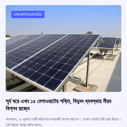
o
A
d
a
o
p
s
m
UNCATEGORIZED
k
p
সূর্য ঘরে এখন ১৫ মেগাওয়াটের শক্তি, বিদ্যুৎ ব্যবস্থায় নীরব
বিপ্লব রাজ্যে
আগরতলা, ২৮ জুলাই:একটি বাড়ির ছাদে কয়েকটি সোলার প্যানেল। সেখান থেকেই তৈরি হচ্ছে বিদ্যুৎ।
সেই বিদ্যুৎ যাচ্ছে বাড়ির আলো,…