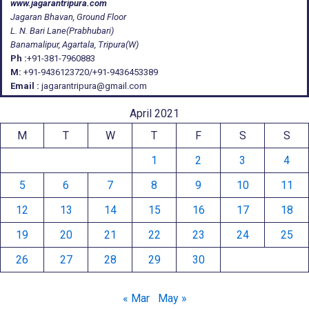
www.jagarantripura.com
Jagaran Bhavan, Ground Floor
L. N. Bari Lane(Prabhubari)
Banamalipur, Agartala, Tripura(W)
Ph :
+91-381-7960883
M:
+91-9436123720/+91-9436453389
Email :
jagarantripura@gmail.com
April 2021
M
T
W
T
F
S
S
1
2
3
4
5
6
7
8
9
10
11
12
13
14
15
16
17
18
19
20
21
22
23
24
25
26
27
28
29
30
« Mar
May »