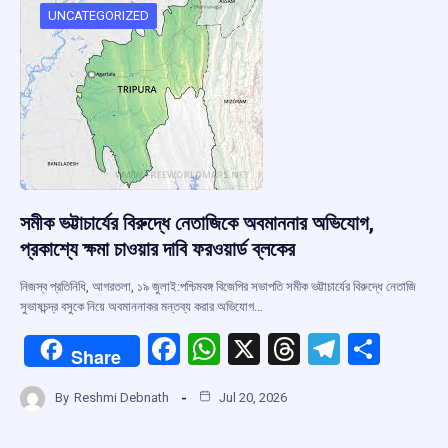
o
p
s
m
UNCATEGORIZED
k
p
সমীক ভট্টাচার্যের বিরুদ্ধে নেতাজিকে অবমাননার অভিযোগ,
প্রকাশ্যে ক্ষমা চাওয়ার দাবি ফরওয়ার্ড ব্লকের
নিজস্ব প্রতিনিধি, আগরতলা, ১৯ জুলাই:পশ্চিমবঙ্গ বিজেপির সভাপতি সমীক ভট্টাচার্যের বিরুদ্ধে নেতাজি
সুভাষচন্দ্র বসুকে নিয়ে অবমাননাকর মন্তব্য করার অভিযোগ…
F
W
X
T
T
S
Share
a
h
hr
el
h
By
Reshmi Debnath
Jul 20, 2026
ce
at
e
e
ar
b
s
a
gr
e