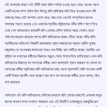
এই অবস্থার কারণে এই নদীটি আধা মাইল পর্যন্ত চওড়া হয়ে গেছে৷ অনেক আগে
একটি জলের পাম্প হাউস ছিল কিন্তু বালি মাফিয়ারা বালি নিয়ে যাওয়ার ফলে নদী
ভাঙ্গনের সময় সেই পাম্পাস ভেঙ্গে পড়ে৷ আর তখন থেকেই সম্পূর্ণভাবে জলের
সমস্যায় পড়তে হয়েছে ৫নং ওয়ার্ডের স্থানীয় বাসিন্দাদের৷ নদীর দক্ষিণ পাশে গিয়ে
দেখা গেল অবৈধভাবে কয়েকটি বালি তোলার মেশিন বসানো আছে সেখান থেকে
পাইপের মাধ্যমে রাস্তার পাশের বালি মাফিয়াদের ধারায় পৌঁছে যাচ্ছে নদীর বালি৷
স্থানীয়দের অভিযোগ বিষয়টি কাঞ্চনমালা গ্রাম পঞ্চায়েতের প্রধান প্রদীপ কুমার
মজুমদার কে অনেকবার জানানোর পরেও দেব দিচ্ছি বলে কাটিয়ে যাচ্ছে৷ স্থানীয় এক
বাসিন্দা বন দপ্তরের কর্মীদের বিরুদ্ধে প্রচন্ড ক্ষোভ উগরে দিয়ে জানিয়েছেন এসব বালি
মাফিয়াদের বিরুদ্ধে বন দফতরের কর্মীরা কোন ব্যবস্থাই গ্রহণ করছেন না কেননা বন
দফতরের কর্মীরা প্রতিবছর বালি মাফিয়াদের কাছ থেকে ব্যাগভর্তি মোটা অংকের কোটি
কোটি টাকার প্রণামী পেয়ে যাচ্ছেন যার ফলে বন দফতরের কর্মীরা চোখে কাপড় বেঁধে
বসে রয়েছেন৷
অভিযোগ এই বালি মাফিয়াদের মেশিনের মাধ্যমে বালি তোলার কারণেই এলাকার মানুষ
জলের অভাবে ফসল ফলাতে পারছেনা এবং এই বিস্তীর্ণ এলাকাজুড়ে মরুভূমির রূপ