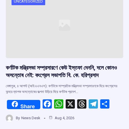
UNCATEGORIZED
কর্ণাটক মন্ত্রিসভা সম্প্রসারণে কেউ ইস্তফা দেননি, দলে কোনও
অসন্তোষ নেই: কংগ্রেস সভাপতি বি. কে. হরিপ্রসাদ
বেঙ্গালুরু, ৪ আগস্ট (আইএএনএস): কর্ণাটকে সাম্প্রতিক মন্ত্রিসভা সম্প্রসারণকে ঘিরে কংগ্রেসের
অন্দরে ব্যাপক অসন্তোষের জল্পনা উড়িয়ে দিয়ে কর্ণাটক প্রদেশ…
F
W
X
T
T
S
Share
a
h
hr
el
h
By
News Desk
Aug 4, 2026
ce
at
e
e
ar