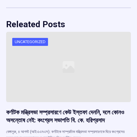
Releated Posts
UNCATEGORIZED
কর্ণাটক মন্ত্রিসভা সম্প্রসারণে কেউ ইস্তফা দেননি, দলে কোনও
অসন্তোষ নেই: কংগ্রেস সভাপতি বি. কে. হরিপ্রসাদ
বেঙ্গালুরু, ৪ আগস্ট (আইএএনএস): কর্ণাটকে সাম্প্রতিক মন্ত্রিসভা সম্প্রসারণকে ঘিরে কংগ্রেসের