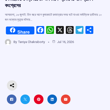
কংগ্রেসের
আগরতলা, ১৬ জুলাই: তিন বছর আগে কুমারঘাটে রথযাত্রার সময় ঘটে যাওয়া মর্মান্তিক দুর্ঘটনায় ১০
জন ভক্তের মৃত্যুর ঘটনায়…
F
W
X
T
T
S
Share
a
h
hr
el
h
By
Taniya Chakraborty
Jul 16, 2026
ce
at
e
e
ar
b
s
a
gr
e
o
A
d
a
o
p
s
m
k
p