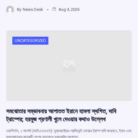
a
h
hr
el
h
By
News Desk
Aug 4, 2026
ce
at
e
e
ar
b
s
a
gr
e
o
A
d
a
o
p
s
m
UNCATEGORIZED
k
p
সমঝোতার সম্ভাবনায় আপাতত ইরানে হামলা স্থগিত, দাবি
ট্রাম্পের; হরমুজ প্রণালী খুলে দেওয়ার কথাও উল্লেখ
ওয়াশিংটন, ২ আগস্ট (আইএএনএস): যুক্তরাষ্ট্রের প্রেসিডেন্ট ডোনাল্ড ট্রাম্প দাবি করেছেন, ইরান এবং
মধ্যপ্রাচ্যের কয়েকটি দেশের অনুরোধে যুক্তরাষ্ট্র আপাতত…