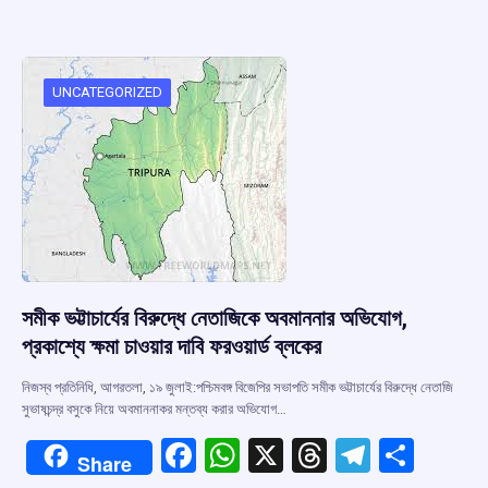
b
s
a
gr
e
o
A
d
a
o
p
s
m
UNCATEGORIZED
k
p
সমীক ভট্টাচার্যের বিরুদ্ধে নেতাজিকে অবমাননার অভিযোগ,
প্রকাশ্যে ক্ষমা চাওয়ার দাবি ফরওয়ার্ড ব্লকের
নিজস্ব প্রতিনিধি, আগরতলা, ১৯ জুলাই:পশ্চিমবঙ্গ বিজেপির সভাপতি সমীক ভট্টাচার্যের বিরুদ্ধে নেতাজি
সুভাষচন্দ্র বসুকে নিয়ে অবমাননাকর মন্তব্য করার অভিযোগ…
F
W
X
T
T
S
Share