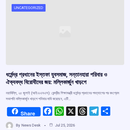
o
A
d
a
o
p
s
m
UNCATEGORIZED
k
p
ধর্মেন্দ্র প্রধানের ইস্তফা যুবসমাজ, সন্তানহারা পরিবার ও
ঐক্যবদ্ধ বিরোধীদের জয়: মল্লিকার্জুন খাড়গে
নয়াদিল্লি, ২৫ জুলাই (আইএএনএস): কেন্দ্রীয় শিক্ষামন্ত্রী ধর্মেন্দ্র প্রধানের পদত্যাগের পর কংগ্রেস
সভাপতি মল্লিকার্জুন খাড়গে শনিবার দাবি করেছেন, এটি…
F
W
X
T
T
S
Share
a
h
hr
el
h
By
News Desk
Jul 25, 2026
ce
at
e
e
ar