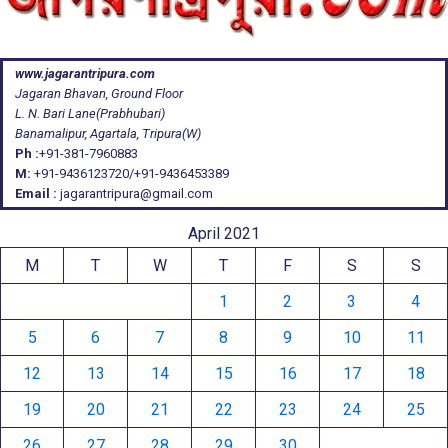
www.jagarantripura.com
Jagaran Bhavan, Ground Floor
L. N. Bari Lane(Prabhubari)
Banamalipur, Agartala, Tripura(W)
Ph :
+91-381-7960883
M:
+91-9436123720/+91-9436453389
Email :
jagarantripura@gmail.com
April 2021
M
T
W
T
F
S
S
1
2
3
4
5
6
7
8
9
10
11
12
13
14
15
16
17
18
19
20
21
22
23
24
25
26
27
28
29
30