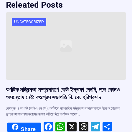
Releated Posts
UNCATEGORIZED
কর্ণাটক মন্ত্রিসভা সম্প্রসারণে কেউ ইস্তফা দেননি, দলে কোনও
অসন্তোষ নেই: কংগ্রেস সভাপতি বি. কে. হরিপ্রসাদ
বেঙ্গালুরু, ৪ আগস্ট (আইএএনএস): কর্ণাটকে সাম্প্রতিক মন্ত্রিসভা সম্প্রসারণকে ঘিরে কংগ্রেসের
অন্দরে ব্যাপক অসন্তোষের জল্পনা উড়িয়ে দিয়ে কর্ণাটক প্রদেশ…
F
W
X
T
T
S
Share