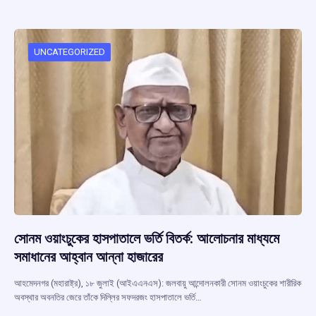
b
s
a
gr
e
o
A
d
a
o
p
s
m
UNCATEGORIZED
k
p
সোনম ওয়াংচুকের হাসপাতালে ভর্তি বিতর্ক: আলোচনার মাধ্যমে
সমাধানের আহ্বান আন্না হাজারের
আহমেদনগর (মহারাষ্ট্র), ১৮ জুলাই (আইএএনএস): জলবায়ু আন্দোলনকারী সোনম ওয়াংচুকের শারীরিক
অবস্থার অবনতির জেরে তাঁকে দিল্লির সফদরজং হাসপাতালে ভর্তি…