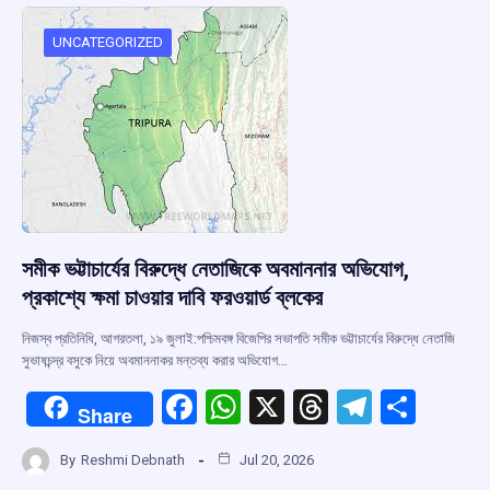
o
A
d
a
o
p
s
m
UNCATEGORIZED
k
p
সমীক ভট্টাচার্যের বিরুদ্ধে নেতাজিকে অবমাননার অভিযোগ,
প্রকাশ্যে ক্ষমা চাওয়ার দাবি ফরওয়ার্ড ব্লকের
নিজস্ব প্রতিনিধি, আগরতলা, ১৯ জুলাই:পশ্চিমবঙ্গ বিজেপির সভাপতি সমীক ভট্টাচার্যের বিরুদ্ধে নেতাজি
সুভাষচন্দ্র বসুকে নিয়ে অবমাননাকর মন্তব্য করার অভিযোগ…
F
W
X
T
T
S
Share
a
h
hr
el
h
By
Reshmi Debnath
Jul 20, 2026
ce
at
e
e
ar