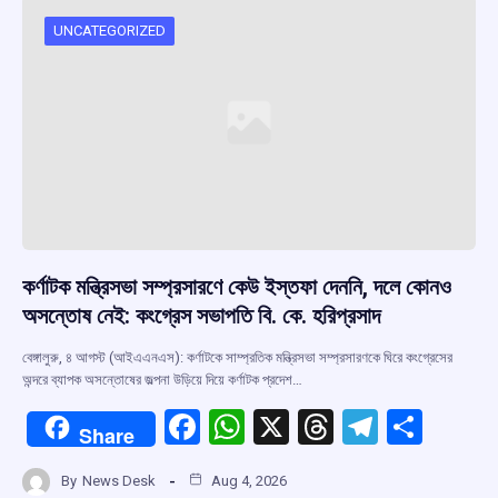
UNCATEGORIZED
কর্ণাটক মন্ত্রিসভা সম্প্রসারণে কেউ ইস্তফা দেননি, দলে কোনও
অসন্তোষ নেই: কংগ্রেস সভাপতি বি. কে. হরিপ্রসাদ
বেঙ্গালুরু, ৪ আগস্ট (আইএএনএস): কর্ণাটকে সাম্প্রতিক মন্ত্রিসভা সম্প্রসারণকে ঘিরে কংগ্রেসের
অন্দরে ব্যাপক অসন্তোষের জল্পনা উড়িয়ে দিয়ে কর্ণাটক প্রদেশ…
F
W
X
T
T
S
Share
a
h
hr
el
h
By
News Desk
Aug 4, 2026
ce
at
e
e
ar