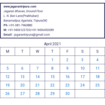
www.jagarantripura.com
Jagaran Bhavan, Ground Floor
L. N. Bari Lane(Prabhubari)
Banamalipur, Agartala, Tripura(W)
Ph :
+91-381-7960883
M:
+91-9436123720/+91-9436453389
Email :
jagarantripura@gmail.com
April 2021
M
T
W
T
F
S
S
1
2
3
4
5
6
7
8
9
10
11
12
13
14
15
16
17
18
19
20
21
22
23
24
25
26
27
28
29
30