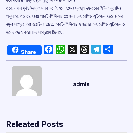
করে করোনা আক্রান্তের মৃত্যু-র ঘটনা-ও ঘটেনি৷
তবে, লক্ষণ খুবই উদ্বেগজনক বলেই মনে হচ্ছে৷ স্বাস্থ্য দফতরের মিডিয়া বুলেটিন
অনুসারে, গত ২৪ ঘন্টায় আরটি-পিসিআর ৩৪ জন এবং রেপিড এন্টিজেন ৭৯৪ জনের
নমুনা সংগ্রহ করা হয়েছিল৷ তাতে, আরটি-পিসিআর ৭ জনের এবং রেপিড এন্টিজেন ৩
জনের দেহে করোনা-র সংক্রমণ মিলেছে৷
Facebook
WhatsApp
X
Threads
Telegr
Shar
Share
admin
Releated Posts