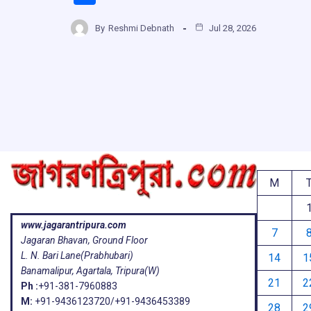
ce
at
e
e
h
b
s
a
g
By
Reshmi Debnath
Jul 28, 2026
ar
o
A
d
a
e
o
p
s
k
p
M
www.jagarantripura.com
7
Jagaran Bhavan, Ground Floor
L. N. Bari Lane(Prabhubari)
14
1
Banamalipur, Agartala, Tripura(W)
21
2
Ph :
+91-381-7960883
M:
+91-9436123720/+91-9436453389
28
2