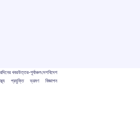
বর
দিনের খবর
উত্তর-পূর্বাঞ্চল
দেশ
বিদেশ
স্থ্য
প্রযুক্তি
ভ্রমণ
বিজ্ঞাপন