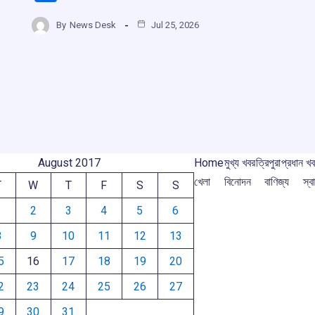
ce
at
e
e
h
b
s
a
gr
By
News Desk
Jul 25, 2026
r
ar
o
A
d
a
e
o
p
s
m
m
k
p
August 2017
Home
মুখ্য খবর
ত্রিপুরা
প্রধান খ
খেলা
বিনোদন
বাণিজ্য
স্বা
T
W
T
F
S
S
1
2
3
4
5
6
8
9
10
11
12
13
5
16
17
18
19
20
2
23
24
25
26
27
9
30
31