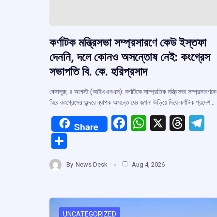
কর্ণাটক মন্ত্রিসভা সম্প্রসারণে কেউ ইস্তফা
দেননি, দলে কোনও অসন্তোষ নেই: কংগ্রেস
সভাপতি বি. কে. হরিপ্রসাদ
বেঙ্গালুরু, ৪ আগস্ট (আইএএনএস): কর্ণাটকে সাম্প্রতিক মন্ত্রিসভা সম্প্রসারণকে
ঘিরে কংগ্রেসের অন্দরে ব্যাপক অসন্তোষের জল্পনা উড়িয়ে দিয়ে কর্ণাটক প্রদেশ…
F
W
X
T
T
Share
a
h
hr
el
S
ce
at
e
e
h
b
s
a
g
By
News Desk
Aug 4, 2026
ar
o
A
d
a
e
o
p
s
k
p
UNCATEGORIZED