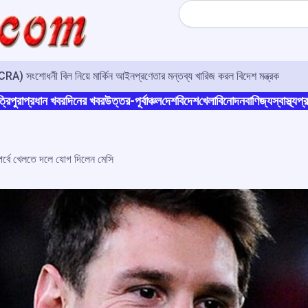
Search
A) সংশোধনী বিল নিয়ে মার্কিন আইনপ্রণেতার মন্তব্য খারিজ করল বিদেশ মন্ত্রক
্রিপুরা
প্রধান খবর
দিনের খবর
উত্তর-পূর্বাঞ্চল
দেশ
বিদেশ
খেলা
বিনোদন
বাণিজ্য
স্বাস্থ্য
প্র
পর্বে খেলতে দলে যোগ দিলেন মেসি