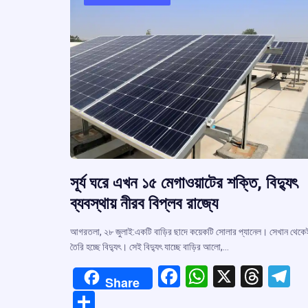
সূর্য ঘরে এখন ১৫ মেগাওয়াটের শক্তি, বিদ্যুৎ
ব্যবস্থায় নীরব বিপ্লব রাজ্যে
আগরতলা, ২৮ জুলাই:একটি বাড়ির ছাদে কয়েকটি সোলার প্যানেল। সেখান থেকে
তৈরি হচ্ছে বিদ্যুৎ। সেই বিদ্যুৎ যাচ্ছে বাড়ির আলো,…
F
W
X
T
T
Share
a
h
hr
el
S