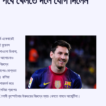
 পর্বে খেলতে দলে যোগ দিলেন
বে একেবারেই
াই বুয়েনস
পাওলো ডিবালা,
্গে আলোচনাও
রুদ্ধে
বকাপের যোগ্যতা
। রাশিয়া
 পারফর্ম করে
েনিয়া গ্রুপের
ামী বৃহস্পতিবার উরুগুয়ের বিরুদ্ধে ম্যাচ খেলতে নামবে আর্জেন্টিনা।