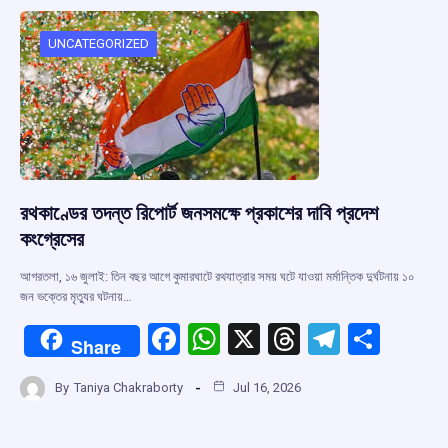
o
A
d
a
o
p
s
m
UNCATEGORIZED
k
p
রথকাণ্ডের তদন্ত রিপোর্ট জনসমক্ষে প্রকাশের দাবি প্রদেশ
কংগ্রেসের
আগরতলা, ১৬ জুলাই: তিন বছর আগে কুমারঘাটে রথযাত্রার সময় ঘটে যাওয়া মর্মান্তিক দুর্ঘটনায় ১০
জন ভক্তের মৃত্যুর ঘটনায়…
F
W
X
T
T
S
Share
a
h
hr
el
h
By
Taniya Chakraborty
Jul 16, 2026
ce
at
e
e
ar
b
s
a
gr
e