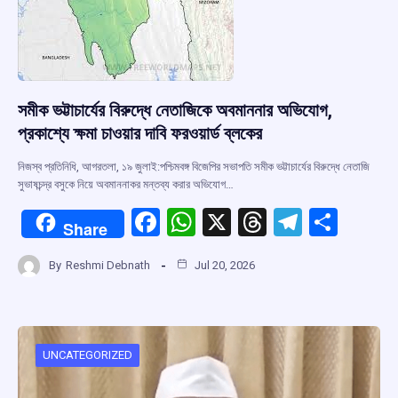
সমীক ভট্টাচার্যের বিরুদ্ধে নেতাজিকে অবমাননার অভিযোগ,
প্রকাশ্যে ক্ষমা চাওয়ার দাবি ফরওয়ার্ড ব্লকের
নিজস্ব প্রতিনিধি, আগরতলা, ১৯ জুলাই:পশ্চিমবঙ্গ বিজেপির সভাপতি সমীক ভট্টাচার্যের বিরুদ্ধে নেতাজি
সুভাষচন্দ্র বসুকে নিয়ে অবমাননাকর মন্তব্য করার অভিযোগ…
F
W
X
T
T
S
Share
a
h
hr
el
h
By
Reshmi Debnath
Jul 20, 2026
ce
at
e
e
ar
b
s
a
gr
e
o
A
d
a
o
p
s
m
UNCATEGORIZED
k
p