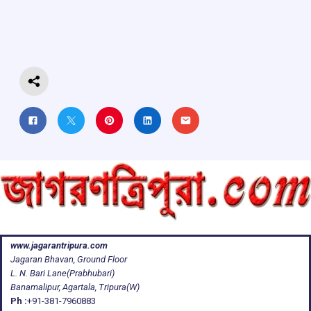
o
A
d
a
o
p
s
m
k
p
www.jagarantripura.com
Jagaran Bhavan, Ground Floor
L. N. Bari Lane(Prabhubari)
Banamalipur, Agartala, Tripura(W)
Ph :
+91-381-7960883