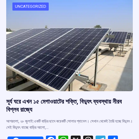
o
p
s
m
UNCATEGORIZED
k
p
সূর্য ঘরে এখন ১৫ মেগাওয়াটের শক্তি, বিদ্যুৎ ব্যবস্থায় নীরব
বিপ্লব রাজ্যে
আগরতলা, ২৮ জুলাই:একটি বাড়ির ছাদে কয়েকটি সোলার প্যানেল। সেখান থেকেই তৈরি হচ্ছে বিদ্যুৎ।
সেই বিদ্যুৎ যাচ্ছে বাড়ির আলো,…