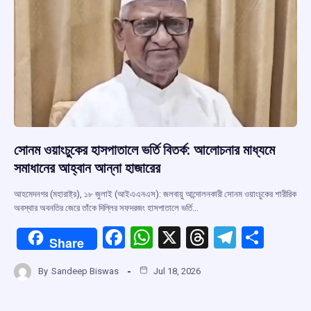
সোনম ওয়াংচুকের হাসপাতালে ভর্তি বিতর্ক: আলোচনার মাধ্যমে
সমাধানের আহ্বান আন্না হাজারের
আহমেদনগর (মহারাষ্ট্র), ১৮ জুলাই (আইএএনএস): জলবায়ু আন্দোলনকারী সোনম ওয়াংচুকের শারীরিক
অবস্থার অবনতির জেরে তাঁকে দিল্লির সফদরজং হাসপাতালে ভর্তি…
F
W
X
T
T
S
Share
a
h
hr
el
h
By
Sandeep Biswas
Jul 18, 2026
ce
at
e
e
ar
b
s
a
gr
e