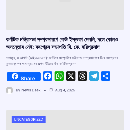
কর্ণাটক মন্ত্রিসভা সম্প্রসারণে কেউ ইস্তফা দেননি, দলে কোনও
অসন্তোষ নেই: কংগ্রেস সভাপতি বি. কে. হরিপ্রসাদ
বেঙ্গালুরু, ৪ আগস্ট (আইএএনএস): কর্ণাটকে সাম্প্রতিক মন্ত্রিসভা সম্প্রসারণকে ঘিরে কংগ্রেসের
অন্দরে ব্যাপক অসন্তোষের জল্পনা উড়িয়ে দিয়ে কর্ণাটক প্রদেশ…
F
W
X
T
T
S
Share
a
h
hr
el
h
By
News Desk
Aug 4, 2026
ce
at
e
e
ar
b
s
a
gr
e
o
A
d
a
o
p
s
m
UNCATEGORIZED