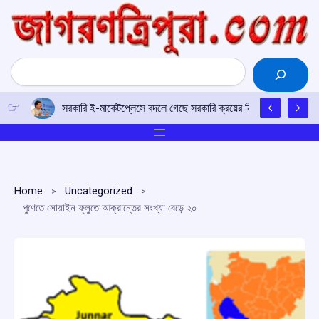
Skip
to
content
Search
সরকারি ই-মার্কেটপ্লেসে বদলে গেছে সরকারি ক্রয়ের নিয়ম: পীযূষ গোয়েল
Home
Uncategorized
পুণেতে সোয়াইন ফ্লুতে আক্রান্তের সংখ্যা বেড়ে ২০