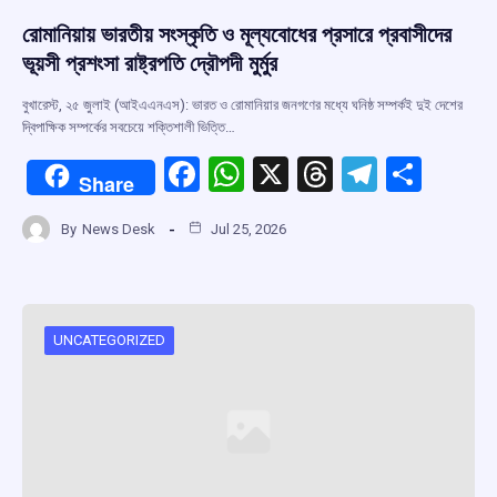
রোমানিয়ায় ভারতীয় সংস্কৃতি ও মূল্যবোধের প্রসারে প্রবাসীদের
ভূয়সী প্রশংসা রাষ্ট্রপতি দ্রৌপদী মুর্মুর
বুখারেস্ট, ২৫ জুলাই (আইএএনএস): ভারত ও রোমানিয়ার জনগণের মধ্যে ঘনিষ্ঠ সম্পর্কই দুই দেশের
দ্বিপাক্ষিক সম্পর্কের সবচেয়ে শক্তিশালী ভিত্তি…
F
W
X
T
T
S
Share
a
h
hr
el
h
By
News Desk
Jul 25, 2026
ce
at
e
e
ar
b
s
a
gr
e
o
A
d
a
o
p
s
m
UNCATEGORIZED
k
p