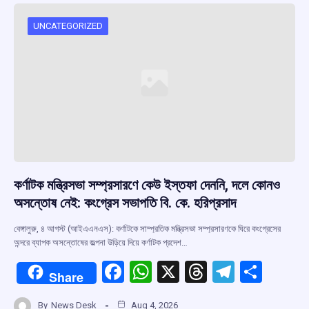
UNCATEGORIZED
কর্ণাটক মন্ত্রিসভা সম্প্রসারণে কেউ ইস্তফা দেননি, দলে কোনও
অসন্তোষ নেই: কংগ্রেস সভাপতি বি. কে. হরিপ্রসাদ
বেঙ্গালুরু, ৪ আগস্ট (আইএএনএস): কর্ণাটকে সাম্প্রতিক মন্ত্রিসভা সম্প্রসারণকে ঘিরে কংগ্রেসের
অন্দরে ব্যাপক অসন্তোষের জল্পনা উড়িয়ে দিয়ে কর্ণাটক প্রদেশ…
F
W
X
T
T
S
Share
a
h
hr
el
h
By
News Desk
Aug 4, 2026