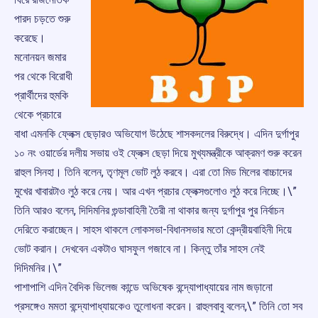
পারদ চড়তে শুরু
করেছে।
মনোনয়ন জমার
পর থেকে বিরোধী
প্রার্থীদের হুমকি
থেকে প্রচারে
বাধা এমনকি ফ্লেক্স ছেড়ারও অভিযোগ উঠেছে শাসকদলের বিরুদ্ধে। এদিন দুর্গাপুর
১০ নং ওয়ার্ডের দলীয় সভায় ওই ফ্লেক্স ছেড়া দিয়ে মুখ্যমন্ত্রীকে আক্রমণ শুরু করেন
রাহুল সিনহা। তিনি বলেন, তৃণমূল ভোট লুঠ করবে। এরা তো মিড মিলের বাচ্চাদের
মুখের খাবারটাও লুঠ করে নেয়। আর এখন প্রচার ফ্লেক্সগুলোও লুঠ করে নিচ্ছে।\”
তিনি আরও বলেন, দিদিমনির গুন্ডাবাহিনী তৈরী না থাকার জন্য দুর্গাপুর পুর নির্বাচন
দেরিতে করাচ্ছেন। সাহস থাকলে লোকসভা-বিধানসভার মতো কেন্দ্রীয়বাহিনী দিয়ে
ভোট করান। দেখবেন একটাও ঘাসফুল গজাবে না। কিন্তু তাঁর সাহস নেই
দিদিমনির।\”
পাশাপাশি এদিন বৈদিক ভিলেজ কান্ডে অভিষেক বন্দ্যোপাধ্যায়ের নাম জড়ানো
প্রসঙ্গেও মমতা বন্দ্যোপাধ্যায়কেও তুলোধনা করেন। রাহুলবাবু বলেন,\” তিনি তো সব