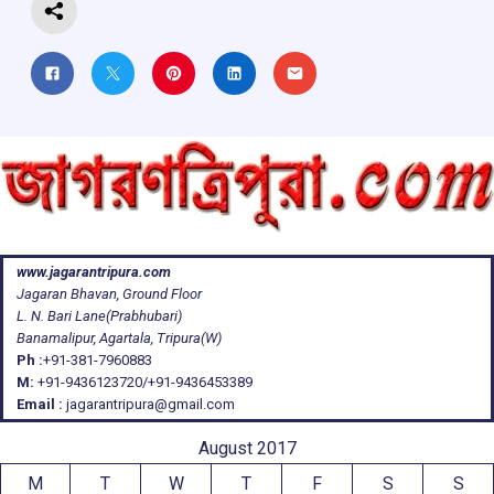
www.jagarantripura.com
Jagaran Bhavan, Ground Floor
L. N. Bari Lane(Prabhubari)
Banamalipur, Agartala, Tripura(W)
Ph :
+91-381-7960883
M:
+91-9436123720/+91-9436453389
Email :
jagarantripura@gmail.com
August 2017
M
T
W
T
F
S
S