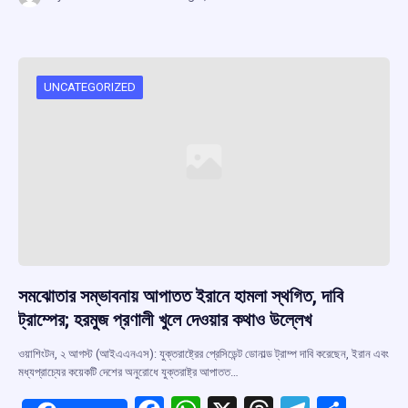
ce
at
e
e
ar
b
s
a
gr
e
o
A
d
a
o
p
s
m
UNCATEGORIZED
k
p
সমঝোতার সম্ভাবনায় আপাতত ইরানে হামলা স্থগিত, দাবি
ট্রাম্পের; হরমুজ প্রণালী খুলে দেওয়ার কথাও উল্লেখ
ওয়াশিংটন, ২ আগস্ট (আইএএনএস): যুক্তরাষ্ট্রের প্রেসিডেন্ট ডোনাল্ড ট্রাম্প দাবি করেছেন, ইরান এবং
মধ্যপ্রাচ্যের কয়েকটি দেশের অনুরোধে যুক্তরাষ্ট্র আপাতত…