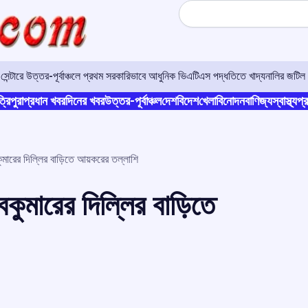
Search
র সেন্টারে উত্তর-পূর্বাঞ্চলে প্রথম সরকারিভাবে আধুনিক ভিএটিএস পদ্ধতিতে খাদ্যনালির জটিল 
্রিপুরা
প্রধান খবর
দিনের খবর
উত্তর-পূর্বাঞ্চল
দেশ
বিদেশ
খেলা
বিনোদন
বাণিজ্য
স্বাস্থ্য
প্র
িবকুমারের দিল্লির বাড়িতে আয়করের তল্লাশি
িবকুমারের দিল্লির বাড়িতে