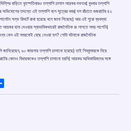
ারের দিল্লির বাড়িতে বৃহস্পতিবারও তল্লাশি চালাল আয়কর দফতর| বুধবার তল্লাশি
ির অভিযোগের তদন্তে এই তল্লাশি বলে সূত্রের খবর| দল ৱাঁচাতে গুজরাটের ৪২
ইগালেটন গল্ফ রিসর্টে রাখা হয়েছে বলে জানা গিয়েছে| আর এই পুরো ব্যবস্থা
িতে আয়কর হানা দেওয়ায় স্বাভাবিকভাৱেই রাজনৈতিক রং লাগতে সময় লাগেনি|
 জন্য কেন এই সময়কেই বেছে নেওয়া হল? গোটা ঘটনাকে রাজনৈতিক
 জেটলি জানিয়েছেন, ৬০ জায়গায় তল্লাশি চালানো হয়েছে| তাই শিবকুমারকে নিয়ে
ুজরাটের কোনও বিধায়ককেও তল্লাশি চালানো হয়নি| আয়কর আধিকারিকদের সঙ্গে
ads
elegram
Share