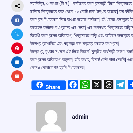
নয়াদিল্লি, ৩ অগাষ্ট (হি.স.) : কর্নাটকের কংগ্রেসমন্ত্রী ডিকে শিবকুম
চালিয়ে শিবকুমারের কাছ থেকে ১০ কোটি টাকা উদ্ধার হয়েছে| কর ফাঁক
কংগ্রেস বিধায়ককে নিয়ে যাওয়া হয়েছে কর্নাটকে| তঁাদের বেঙ্গালুরুর 
করেছেন কর্নাটক কংগ্রেসের এই নেতা| এই অবস্থায় শিবকুমারের বাড়
বিরোধী কংগ্রেসের অভিযোগ, শিবকুমারের বাড়ি এৱং অফিসে তদন্তের
উদ্দেশ্যপ্রণোদিত এৱং ষড়যন্ত্র বলে মন্তব্য করেছে কংগ্রেস|
উল্লেখ্য, বুধবার সংসদে এই নিয়ে বিতর্কে কেন্দ্রীয় অর্থমন্ত্রী অরুণ
কংগ্রেসের অভিযোগ অমূলক| তাঁর কথায়, রিসর্টে কেউ হানা দেয়নি| গ
কোনও যোগাযোগই হয়নি বিধায়কদের|
Facebook
WhatsApp
X
Thre
T
Share
admin