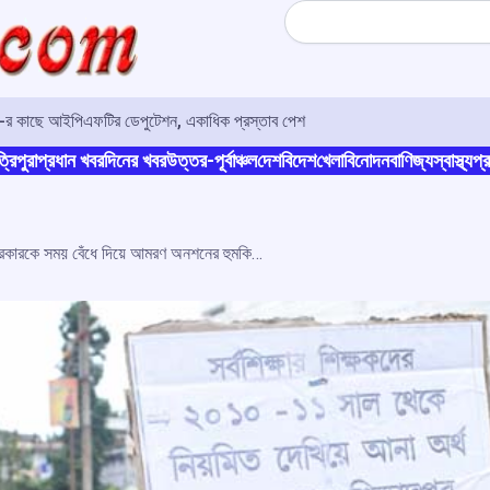
Search
ও-র কাছে আইপিএফটির ডেপুটেশন, একাধিক প্রস্তাব পেশ
্রিপুরা
প্রধান খবর
দিনের খবর
উত্তর-পূর্বাঞ্চল
দেশ
বিদেশ
খেলা
বিনোদন
বাণিজ্য
স্বাস্থ্য
প্র
নিয়মিতকরণের জন্য রাজ্য সরকারকে সময় বেঁধে দিয়ে আমরণ অনশনের হুমকি সর্বশিক্ষার শিক্ষকদের