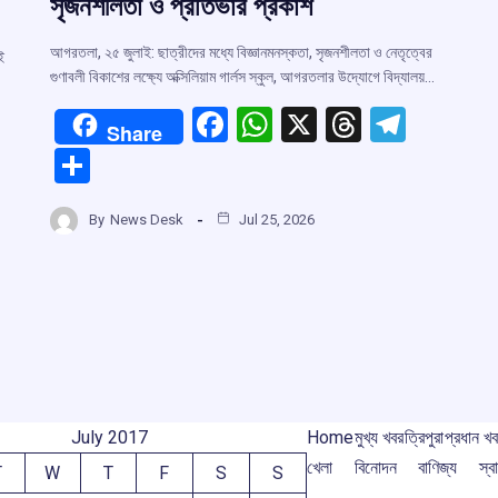
সৃজনশীলতা ও প্রতিভার প্রকাশ
আগরতলা, ২৫ জুলাই: ছাত্রীদের মধ্যে বিজ্ঞানমনস্কতা, সৃজনশীলতা ও নেতৃত্বের
ই
গুণাবলী বিকাশের লক্ষ্যে অক্সিলিয়াম গার্লস স্কুল, আগরতলার উদ্যোগে বিদ্যালয়…
F
W
X
T
T
Share
a
h
hr
el
S
ce
at
e
e
h
b
s
a
gr
By
News Desk
Jul 25, 2026
r
ar
o
A
d
a
e
o
p
s
m
m
k
p
July 2017
Home
মুখ্য খবর
ত্রিপুরা
প্রধান খ
খেলা
বিনোদন
বাণিজ্য
স্বা
T
W
T
F
S
S