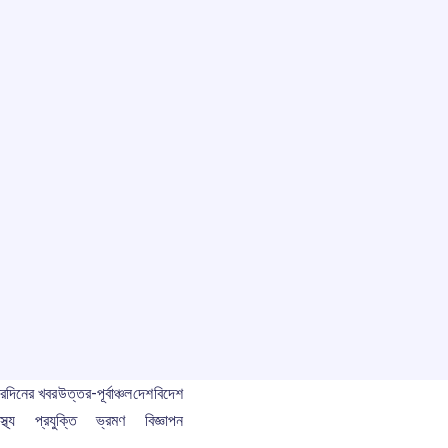
বর
দিনের খবর
উত্তর-পূর্বাঞ্চল
দেশ
বিদেশ
স্থ্য
প্রযুক্তি
ভ্রমণ
বিজ্ঞাপন