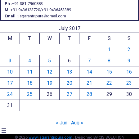
Ph :
+91-381-7960883
M:
+91-9436123720/+91-9436453389
Email :
jagarantripura@gmail.com
July 2017
M
T
W
T
F
S
S
1
2
3
4
5
6
7
8
9
10
11
12
13
14
15
16
17
18
19
20
21
22
23
24
25
26
27
28
29
30
31
« Jun
Aug »
© 2026
www.jagarantripura.com .
Designed By CIS SOLUTION