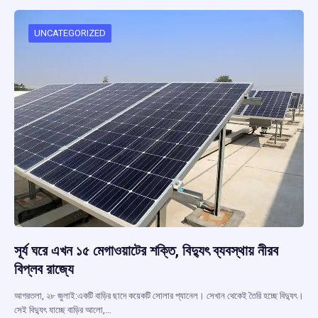
o
A
d
a
o
p
s
m
UNCATEGORIZED
k
p
সূর্য ঘরে এখন ১৫ মেগাওয়াটের শক্তি, বিদ্যুৎ ব্যবস্থায় নীরব
বিপ্লব রাজ্যে
আগরতলা, ২৮ জুলাই:একটি বাড়ির ছাদে কয়েকটি সোলার প্যানেল। সেখান থেকেই তৈরি হচ্ছে বিদ্যুৎ।
সেই বিদ্যুৎ যাচ্ছে বাড়ির আলো,…