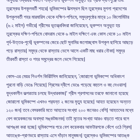
অনুযায়ী শুক্রবার সকালে শক্তিশালী ভূকম্পন অনুভূত হয় গ্রীক দ্বীপপুঞ্জে এবং
তুরস্কের উপকূলবর্তী শহরে| ভূমিকম্পের উত্সস্থল ছিল তুরস্কের মুগলা প্রদেশের
উপকূলবর্তী শহর মারমারিস থেকে দক্ষিণ-পশ্চিমে, সমুদ্রপৃষ্ঠের মাত্র ১০ কিলোমিটার
(৬.২ মাইল) গভীরে| গ্রীসের ভূতত্ত্ববিদরা জানিয়েছেন, ভূকম্পন অনুভূত হয়
তুরস্কের দক্ষিণ-পশ্চিমে বোদরাম থেকে ৬ মাইল দক্ষিণে এবং কোস থেকে ১০ মাইল
পূর্ব-উত্তর-পূর্বে| ভূকম্পনের জেরে ছোট সুনামির জলোচ্ছ্বাস উপকূল ছাপিয়ে আছড়ে
পড়ে রাস্তায়| সমুদ্র থেকে রাস্তায় ভেসে আসে একটি মাছ ধরার নৌকা| সমুদ্র
তীরবর্তী রাস্তা ও শহর সমুদ্রের জলে ভেসে গিয়েছে|
কোস-এর মেয়র গিওর্গস কিরিটসিস জানিয়েছেন, ‘জোরালো ভূমিকম্পে অধিকাংশ
পুরনো বাড়ি ভেঙে গিয়েছে| গ্রিসের দ্বীপে ভেঙে পড়েছে বহুতল ও বহু দেওয়াল|
যুদ্ধকালীন তত্পরতায় চলছে উদ্ধারকাজ|’ গ্রীস প্রশাসনের তরফে জানানো হয়েছে
জোরালো ভূমিকম্পে এখনও পর‌্যন্ত ২ জনের মৃতু্য হয়েছে| আহত হয়েছেন অন্তত
১২০ জন| তবে বেসরকারি মতে আহতের সংখ্যা ২০০ জনেরও বেশি| আহতদের মধ্যে
বেশ কয়েকজনের অবস্থা সঙ্কটজনক| তাই মৃতের সংখ্যা আরও বাড়তে পারে বলে
আশঙ্কা করা হচ্ছে| ভূমিকম্পের পরে বেশ কয়েকবার আফটারশকে কেঁপে ওঠে গ্রিস|
আতঙ্কে-প্রাণভয়ে রাস্তায় এসে দাঁড়ান মানুষজন| তুরস্কেও ভূমিকম্পের আতঙ্ক