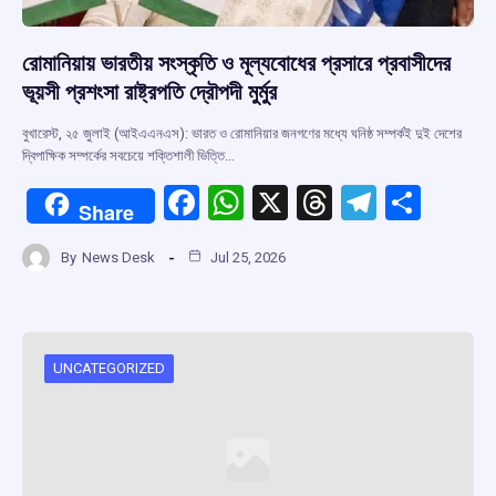
রোমানিয়ায় ভারতীয় সংস্কৃতি ও মূল্যবোধের প্রসারে প্রবাসীদের
ভূয়সী প্রশংসা রাষ্ট্রপতি দ্রৌপদী মুর্মুর
বুখারেস্ট, ২৫ জুলাই (আইএএনএস): ভারত ও রোমানিয়ার জনগণের মধ্যে ঘনিষ্ঠ সম্পর্কই দুই দেশের
দ্বিপাক্ষিক সম্পর্কের সবচেয়ে শক্তিশালী ভিত্তি…
F
W
X
T
T
S
Share
a
h
hr
el
h
By
News Desk
Jul 25, 2026
ce
at
e
e
ar
b
s
a
gr
e
o
A
d
a
o
p
s
m
UNCATEGORIZED
k
p