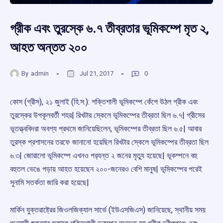
গ্রীক এবং তুরস্কে ৬.৭ তীব্রতার ভূমিকম্পে মৃত ২,
আহত অন্তত ২০০
By
admin
Jul 21, 2017
0
কোস (গ্রীস), ২১ জুলাই (হি.স.): শক্তিশালী ভূমিকম্পে কেঁপে উঠল গ্রীক এবং
তুরস্কের উপকূলবর্তী শহর| রিখটার স্কেলে ভূমিকম্পের তীব্রতা ছিল ৬.৭| গ্রীসের
ভূতত্ত্ববিদরা অবশ্য প্রথমে জানিয়েছিলেন, ভূমিকম্পের তীব্রতা ছিল ৬.৫| আবার
তুরস্ক প্রশাসনের তরফে জানানো হয়েছিল রিখটার স্কেলে ভূমিকম্পের তীব্রতা ছিল
৬.৩| জোরালো ভূমিকম্পে এখনও পর‌্যন্ত ২ জনের মৃতু্য হয়েছে| ভূকম্পনে বহু
বহুতল ভেঙে পড়ায় আহত হয়েছেন ২০০-জনেরও বেশি মানুষ| ভূমিকম্পের পরেই
সুনামি সতর্কতা জারি করা হয়েছে|
মার্কিন যুক্তরাষ্ট্রের জিওলজিক্যাল সার্ভে (ইউএসজিএস) জানিয়েছে, স্থানীয় সময়