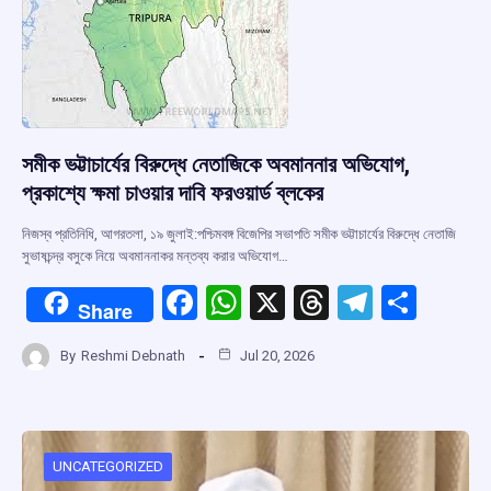
সমীক ভট্টাচার্যের বিরুদ্ধে নেতাজিকে অবমাননার অভিযোগ,
প্রকাশ্যে ক্ষমা চাওয়ার দাবি ফরওয়ার্ড ব্লকের
নিজস্ব প্রতিনিধি, আগরতলা, ১৯ জুলাই:পশ্চিমবঙ্গ বিজেপির সভাপতি সমীক ভট্টাচার্যের বিরুদ্ধে নেতাজি
সুভাষচন্দ্র বসুকে নিয়ে অবমাননাকর মন্তব্য করার অভিযোগ…
F
W
X
T
T
S
Share
a
h
hr
el
h
By
Reshmi Debnath
Jul 20, 2026
ce
at
e
e
ar
b
s
a
gr
e
o
A
d
a
o
p
s
m
UNCATEGORIZED