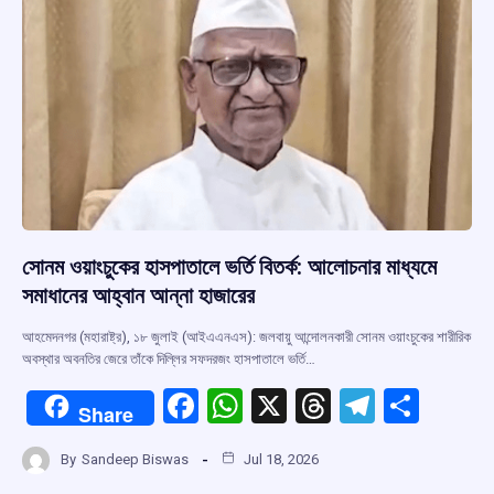
k
p
সোনম ওয়াংচুকের হাসপাতালে ভর্তি বিতর্ক: আলোচনার মাধ্যমে
সমাধানের আহ্বান আন্না হাজারের
আহমেদনগর (মহারাষ্ট্র), ১৮ জুলাই (আইএএনএস): জলবায়ু আন্দোলনকারী সোনম ওয়াংচুকের শারীরিক
অবস্থার অবনতির জেরে তাঁকে দিল্লির সফদরজং হাসপাতালে ভর্তি…
F
W
X
T
T
S
Share
a
h
hr
el
h
By
Sandeep Biswas
Jul 18, 2026
ce
at
e
e
ar