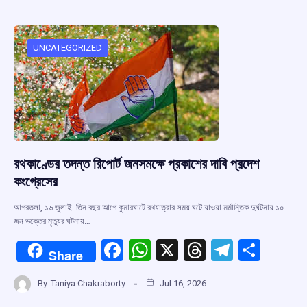
b
s
a
gr
e
o
A
d
a
o
p
s
m
UNCATEGORIZED
k
p
রথকাণ্ডের তদন্ত রিপোর্ট জনসমক্ষে প্রকাশের দাবি প্রদেশ
কংগ্রেসের
আগরতলা, ১৬ জুলাই: তিন বছর আগে কুমারঘাটে রথযাত্রার সময় ঘটে যাওয়া মর্মান্তিক দুর্ঘটনায় ১০
জন ভক্তের মৃত্যুর ঘটনায়…
F
W
X
T
T
S
Share
a
h
hr
el
h
By
Taniya Chakraborty
Jul 16, 2026
ce
at
e
e
ar