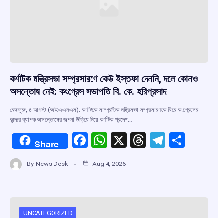
কর্ণাটক মন্ত্রিসভা সম্প্রসারণে কেউ ইস্তফা দেননি, দলে কোনও
অসন্তোষ নেই: কংগ্রেস সভাপতি বি. কে. হরিপ্রসাদ
বেঙ্গালুরু, ৪ আগস্ট (আইএএনএস): কর্ণাটকে সাম্প্রতিক মন্ত্রিসভা সম্প্রসারণকে ঘিরে কংগ্রেসের
অন্দরে ব্যাপক অসন্তোষের জল্পনা উড়িয়ে দিয়ে কর্ণাটক প্রদেশ…
F
W
X
T
T
S
Share
a
h
hr
el
h
By
News Desk
Aug 4, 2026
ce
at
e
e
ar
b
s
a
gr
e
o
A
d
a
o
p
s
m
UNCATEGORIZED