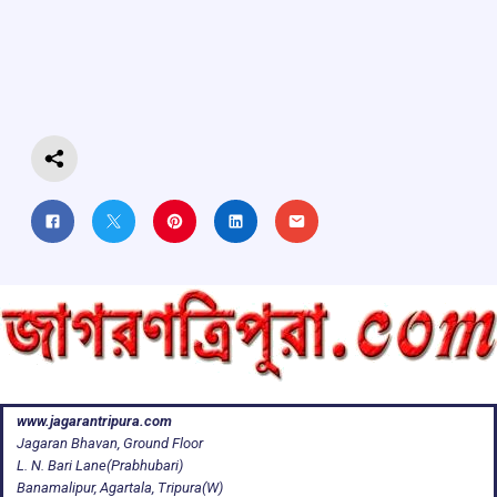
b
s
a
gr
e
o
A
d
a
o
p
s
m
k
p
www.jagarantripura.com
Jagaran Bhavan, Ground Floor
L. N. Bari Lane(Prabhubari)
Banamalipur, Agartala, Tripura(W)