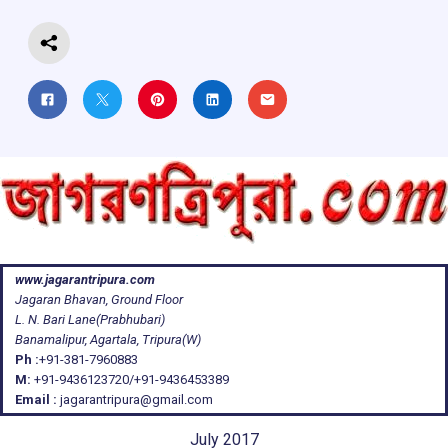
k
p
www.jagarantripura.com
Jagaran Bhavan, Ground Floor
L. N. Bari Lane(Prabhubari)
Banamalipur, Agartala, Tripura(W)
Ph :
+91-381-7960883
M:
+91-9436123720/+91-9436453389
Email :
jagarantripura@gmail.com
July 2017