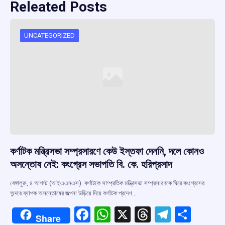
Releated Posts
UNCATEGORIZED
কর্ণাটক মন্ত্রিসভা সম্প্রসারণে কেউ ইস্তফা দেননি, দলে কোনও
অসন্তোষ নেই: কংগ্রেস সভাপতি বি. কে. হরিপ্রসাদ
বেঙ্গালুরু, ৪ আগস্ট (আইএএনএস): কর্ণাটকে সাম্প্রতিক মন্ত্রিসভা সম্প্রসারণকে ঘিরে কংগ্রেসের
অন্দরে ব্যাপক অসন্তোষের জল্পনা উড়িয়ে দিয়ে কর্ণাটক প্রদেশ…
F
W
X
T
T
S
Share