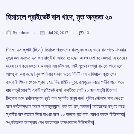
হিমাচলে প্রাইভেট বাস খাদে, মৃত অন্তত ২০
By
admin
Jul 20, 2017
0
শিমলা, ২০ জুলাই (হি.স.): হিমাচল প্রদেশের রামপুরের কাছে খাদে বাস পড়ে যাওয়ায়
মৃতু্য হল অন্তত ২০ জন যাত্রীর| আহত হয়েছেন আরও বেশ কয়েকজন| আহতদের
মধ্যে বেশ কয়েকজনের অবস্থা সঙ্কটজনক, তাই মৃতের সংখ্যা বাড়তে পারে বলে
আশঙ্কা করা হচ্ছে| বৃহস্পতিবার সকাল ৯.১৫ মিনিট নাগাদ হিমাচল প্রদেশের
রাজধানী শিমলা থেকে প্রায় ১২৫ কিলোমিটার দূরে, রামপুরের কাছে গভীর খাদে পড়ে
যায় যাত্রীবোঝাই একটি প্রাইভেট বাস| বাসটিতে মোট ৪০ জন যাত্রী ছিলেন|
চিত্কার শুনে দুর্ঘটনাস্থলে ছুটে যান স্থানীয় মানুষ জন| পুলিশ স্টেশনে খবর দেওয়া
হলে দুর্ঘটনাস্থলে আসে অ্যাম্বুল্যান্স| শুরু হয় উদ্ধারকাজ| আহতদের উদ্ধার করে
স্থানীয় হাসপাতালে নিয়ে যাওয়া হলে ২০ জনকে মৃত বলে ঘোষণা করেন চিকিত্সকরা|
সঙ্কটজনক অবস্থায় বেশ কয়েকজন হাসপাতালে চিকিত্সাধীন|