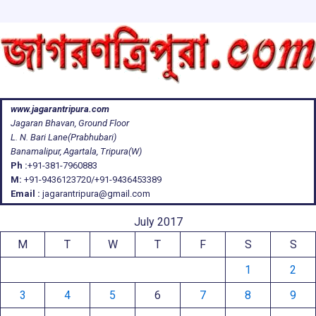
www.jagarantripura.com
Jagaran Bhavan, Ground Floor
L. N. Bari Lane(Prabhubari)
Banamalipur, Agartala, Tripura(W)
Ph :
+91-381-7960883
M:
+91-9436123720/+91-9436453389
Email :
jagarantripura@gmail.com
July 2017
M
T
W
T
F
S
S
1
2
3
4
5
6
7
8
9