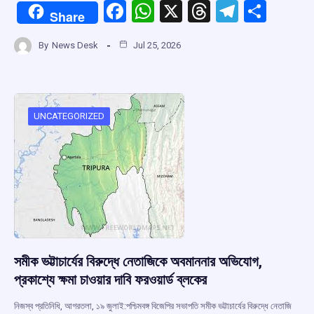
F
W
X
T
T
S
Share
a
h
hr
el
h
By
News Desk
Jul 25, 2026
ce
at
e
e
ar
b
s
a
gr
e
o
A
d
a
o
p
s
m
UNCATEGORIZED
k
p
সমীক ভট্টাচার্যের বিরুদ্ধে নেতাজিকে অবমাননার অভিযোগ,
প্রকাশ্যে ক্ষমা চাওয়ার দাবি ফরওয়ার্ড ব্লকের
নিজস্ব প্রতিনিধি, আগরতলা, ১৯ জুলাই:পশ্চিমবঙ্গ বিজেপির সভাপতি সমীক ভট্টাচার্যের বিরুদ্ধে নেতাজি