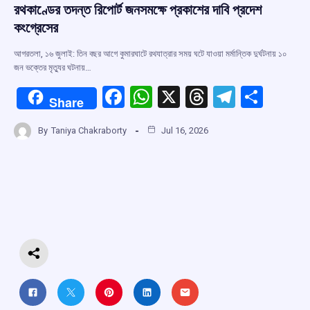
রথকাণ্ডের তদন্ত রিপোর্ট জনসমক্ষে প্রকাশের দাবি প্রদেশ
কংগ্রেসের
আগরতলা, ১৬ জুলাই: তিন বছর আগে কুমারঘাটে রথযাত্রার সময় ঘটে যাওয়া মর্মান্তিক দুর্ঘটনায় ১০
জন ভক্তের মৃত্যুর ঘটনায়…
F
W
X
T
T
S
Share
a
h
hr
el
h
By
Taniya Chakraborty
Jul 16, 2026
ce
at
e
e
ar
b
s
a
gr
e
o
A
d
a
o
p
s
m
k
p