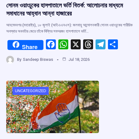
সোনম ওয়াংচুকের হাসপাতালে ভর্তি বিতর্ক: আলোচনার মাধ্যমে
সমাধানের আহ্বান আন্না হাজারের
আহমেদনগর (মহারাষ্ট্র), ১৮ জুলাই (আইএএনএস): জলবায়ু আন্দোলনকারী সোনম ওয়াংচুকের শারীরিক
অবস্থার অবনতির জেরে তাঁকে দিল্লির সফদরজং হাসপাতালে ভর্তি…
F
W
X
T
T
S
Share
a
h
hr
el
h
By
Sandeep Biswas
Jul 18, 2026
ce
at
e
e
ar
b
s
a
gr
e
o
A
d
a
o
p
s
m
UNCATEGORIZED
k
p