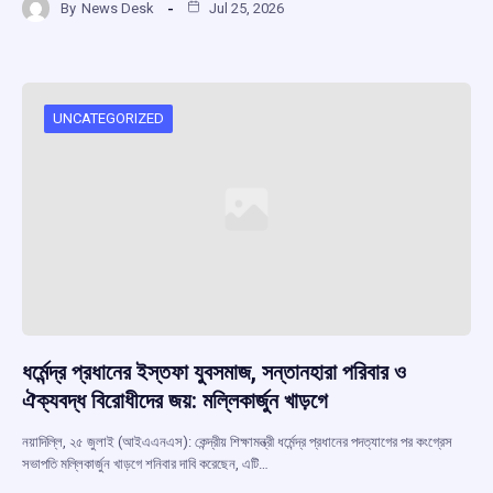
By
News Desk
Jul 25, 2026
ce
at
e
e
ar
b
s
a
gr
e
o
A
d
a
o
p
s
m
UNCATEGORIZED
k
p
ধর্মেন্দ্র প্রধানের ইস্তফা যুবসমাজ, সন্তানহারা পরিবার ও
ঐক্যবদ্ধ বিরোধীদের জয়: মল্লিকার্জুন খাড়গে
নয়াদিল্লি, ২৫ জুলাই (আইএএনএস): কেন্দ্রীয় শিক্ষামন্ত্রী ধর্মেন্দ্র প্রধানের পদত্যাগের পর কংগ্রেস
সভাপতি মল্লিকার্জুন খাড়গে শনিবার দাবি করেছেন, এটি…