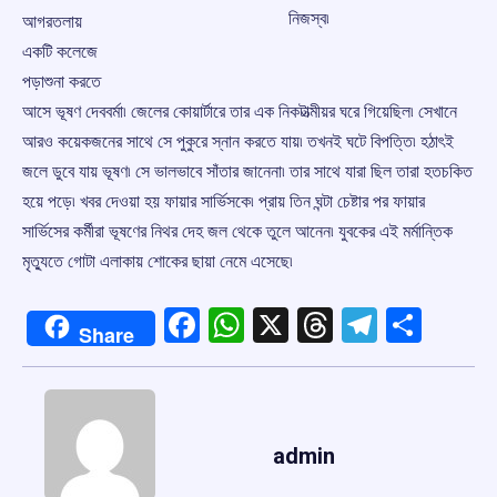
নিজস্ব৷
আগরতলায়
একটি কলেজে
পড়াশুনা করতে
আসে ভূষণ দেববর্মা৷ জেলের কোয়ার্টারে তার এক নিকটাত্মীয়র ঘরে গিয়েছিল৷ সেখানে
আরও কয়েকজনের সাথে সে পুকুরে স্নান করতে যায়৷ তখনই ঘটে বিপত্তি৷ হঠাৎই
জলে ডুবে যায় ভূষণ৷ সে ভালভাবে সাঁতার জানেনা৷ তার সাথে যারা ছিল তারা হতচকিত
হয়ে পড়ে৷ খবর দেওয়া হয় ফায়ার সার্ভিসকে৷ প্রায় তিন ঘন্টা চেষ্টার পর ফায়ার
সার্ভিসের কর্মীরা ভূষণের নিথর দেহ জল থেকে তুলে আনেন৷ যুবকের এই মর্মান্তিক
মৃত্যুতে গোটা এলাকায় শোকের ছায়া নেমে এসেছে৷
Facebook
WhatsApp
X
Threads
Telegr
Shar
Share
admin