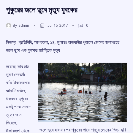
পুকুরের জলে ডুবে মৃত্যু যুবকের
By
admin
Jul 15, 2017
0
নিজস্ব প্রতিনিধি, আগরতলা, ১৪, জুলাই৷৷ রাজধানীর পুরাতল জেলের জলাশয়ের
জলে ডুবে এক যুবকের মর্মান্তিক মৃত্যু
হয়েছে৷ তার নাম
ভূষণ দেববর্মা৷
বাড়ি টাকারজলায়৷
ঘটনাটি ঘটেছে
শুক্রবার দুপুরের
একটু পরে৷ সংবাদ
সূত্রে জানা
গিয়েছে,
জলে ডুবে যাওয়ার পর পুকুরের পাড়ে প্রচুর লোকের ভিড়৷ ছবি
টাকারজলা থেকে