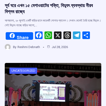
সূর্য ঘরে এখন ১৫ মেগাওয়াটের শক্তি, বিদ্যুৎ ব্যবস্থায় নীরব
বিপ্লব রাজ্যে
আগরতলা, ২৮ জুলাই:একটি বাড়ির ছাদে কয়েকটি সোলার প্যানেল। সেখান থেকেই তৈরি হচ্ছে বিদ্যুৎ।
সেই বিদ্যুৎ যাচ্ছে বাড়ির আলো,…
F
W
X
T
T
S
Share
a
h
hr
el
h
By
Reshmi Debnath
Jul 28, 2026
ce
at
e
e
ar
b
s
a
gr
e
o
A
d
a
o
p
s
m
UNCATEGORIZED
k
p