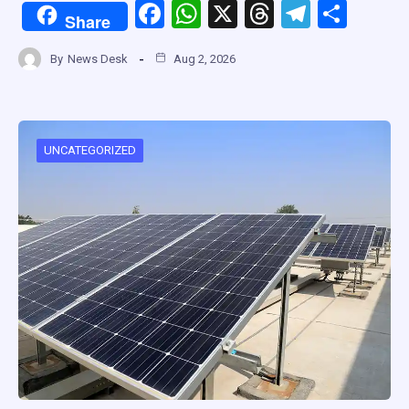
F
W
X
T
T
S
Share
a
h
hr
el
h
By
News Desk
Aug 2, 2026
ce
at
e
e
ar
b
s
a
gr
e
o
A
d
a
o
p
s
m
UNCATEGORIZED
k
p