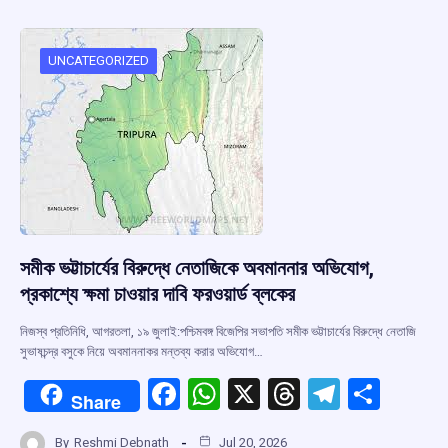
b
s
a
gr
e
o
A
d
a
o
p
s
m
UNCATEGORIZED
k
p
সমীক ভট্টাচার্যের বিরুদ্ধে নেতাজিকে অবমাননার অভিযোগ,
প্রকাশ্যে ক্ষমা চাওয়ার দাবি ফরওয়ার্ড ব্লকের
নিজস্ব প্রতিনিধি, আগরতলা, ১৯ জুলাই:পশ্চিমবঙ্গ বিজেপির সভাপতি সমীক ভট্টাচার্যের বিরুদ্ধে নেতাজি
সুভাষচন্দ্র বসুকে নিয়ে অবমাননাকর মন্তব্য করার অভিযোগ…
F
W
X
T
T
S
Share
a
h
hr
el
h
By
Reshmi Debnath
Jul 20, 2026