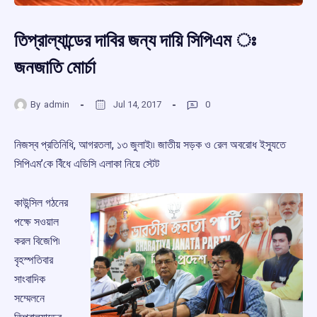
তিপ্রাল্যান্ডের দাবির জন্য দায়ি সিপিএম ঃ
জনজাতি মোর্চা
By
admin
Jul 14, 2017
0
নিজস্ব প্রতিনিধি, আগরতলা, ১৩ জুলাই৷৷ জাতীয় সড়ক ও রেল অবরোধ ইস্যুতে
সিপিএম’কে বিঁধে এডিসি এলাকা নিয়ে স্টেট
কাউন্সিল গঠনের
পক্ষে সওয়াল
করল বিজেপি৷
বৃহস্পতিবার
সাংবাদিক
সম্মেলনে