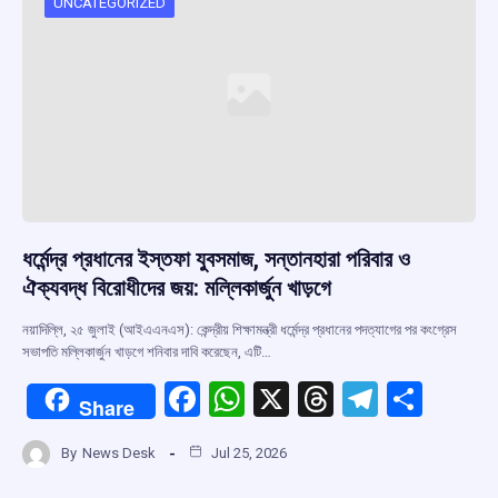
o
p
s
m
UNCATEGORIZED
k
p
ধর্মেন্দ্র প্রধানের ইস্তফা যুবসমাজ, সন্তানহারা পরিবার ও
ঐক্যবদ্ধ বিরোধীদের জয়: মল্লিকার্জুন খাড়গে
নয়াদিল্লি, ২৫ জুলাই (আইএএনএস): কেন্দ্রীয় শিক্ষামন্ত্রী ধর্মেন্দ্র প্রধানের পদত্যাগের পর কংগ্রেস
সভাপতি মল্লিকার্জুন খাড়গে শনিবার দাবি করেছেন, এটি…
F
W
X
T
T
S
Share
a
h
hr
el
h
By
News Desk
Jul 25, 2026
ce
at
e
e
ar