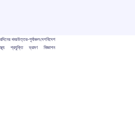
বর
দিনের খবর
উত্তর-পূর্বাঞ্চল
দেশ
বিদেশ
স্থ্য
প্রযুক্তি
ভ্রমণ
বিজ্ঞাপন