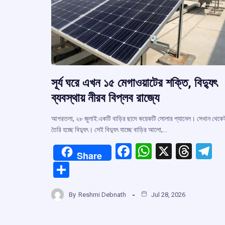
সূর্য ঘরে এখন ১৫ মেগাওয়াটের শক্তি, বিদ্যুৎ
ব্যবস্থায় নীরব বিপ্লব রাজ্যে
আগরতলা, ২৮ জুলাই:একটি বাড়ির ছাদে কয়েকটি সোলার প্যানেল। সেখান থেকে
তৈরি হচ্ছে বিদ্যুৎ। সেই বিদ্যুৎ যাচ্ছে বাড়ির আলো,…
F
W
X
T
T
Share
a
h
hr
el
S
ce
at
e
e
h
b
s
a
g
By
Reshmi Debnath
Jul 28, 2026
ar
o
A
d
a
e