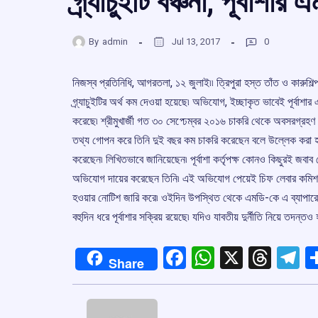
গ্র্যাচুইটি বঞ্চনা, পূর্বাশ
By
admin
Jul 13, 2017
0
নিজস্ব প্রতিনিধি, আগরতলা, ১২ জুলাই৷৷ ত্রিপুরা হস্ত তাঁত ও কারুশিল্প
গ্র্যাচুইটির অর্থ কম দেওয়া হয়েছে৷ অভিযোগ, ইচ্ছাকৃত ভাবেই পূর্বাশার 
করেছে৷ শ্রীমুখার্জী গত ৩০ সেপ্ঢেম্বর ২০১৬ চাকরি থেকে অবসরগ্রহণ ক
তথ্য গোপন করে তিনি দুই বছর কম চাকরি করেছেন বলে উল্লেক করা হয়৷ 
করেছেন৷ লিখিতভাবে জানিয়েছেন৷ পূর্বাশা কর্তৃপক্ষ কোনও কিছুরই জবা
অভিযোগ দায়ের করেছেন তিনি৷ এই অভিযোগ পেয়েই চিফ লেবার কমিশনার প
হওয়ার নোটিশ জারি করে৷ ওইদিন উপস্থিত থেকে এমডি-কে এ ব্যাপারে জব
বহুদিন ধরে পূর্বাশার সক্রিয় রয়েছে৷ যদিও যাবতীয় দুর্নীতি নিয়ে তদন্তও হ
Facebook
WhatsApp
X
Thre
T
Share