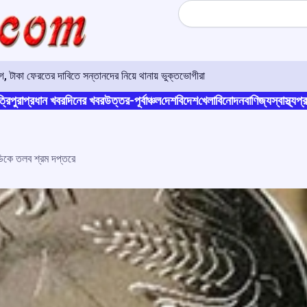
Search
 টাকা ফেরতের দাবিতে সন্তানদের নিয়ে থানায় ভুক্তভোগীরা
্রিপুরা
প্রধান খবর
দিনের খবর
উত্তর-পূর্বাঞ্চল
দেশ
বিদেশ
খেলা
বিনোদন
বাণিজ্য
স্বাস্থ্য
প্র
 এমডিকে তলব শ্রম দপ্তরে