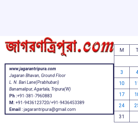
o
p
s
k
p
M
www.jagarantripura.com
3
Jagaran Bhavan, Ground Floor
L. N. Bari Lane(Prabhubari)
10
1
Banamalipur, Agartala, Tripura(W)
17
1
Ph :
+91-381-7960883
M:
+91-9436123720/+91-9436453389
24
2
Email :
jagarantripura@gmail.com
31