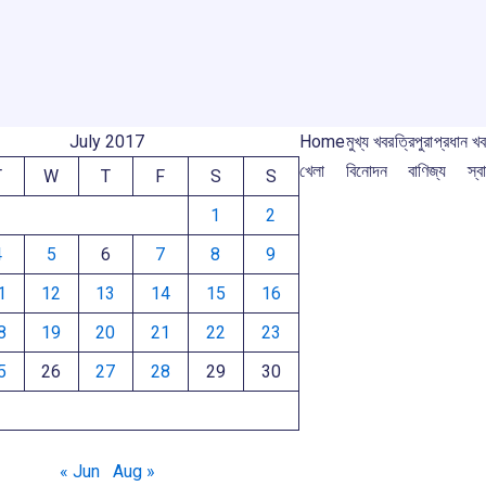
o
p
s
m
m
k
p
July 2017
Home
মুখ্য খবর
ত্রিপুরা
প্রধান খ
খেলা
বিনোদন
বাণিজ্য
স্বা
T
W
T
F
S
S
1
2
4
5
6
7
8
9
1
12
13
14
15
16
8
19
20
21
22
23
5
26
27
28
29
30
« Jun
Aug »