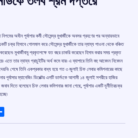
ার এমডিকে তলব শ্রম দপ্তরে
 নিগমের অধীন পূর্বাশার কর্মী সৌমেন্দ্র মুখার্জীকে অবসর গ্রহণের পর অন্যায়ভাবে
একটি চক্র হিসাবে গোলমাল করে সৌমেন্দ্র মুখার্জীকে তার ন্যায্য পাওনা থেকে বঞ্চিত
রেছেন৷ মুখার্জীবাবু প্রকৃতপক্ষে যত বছর চাকরি করেছেন হিসাব করার সময় প্রকৃত
এতে তার ন্যায্য গ্রাচুইটির অর্থ কমে যায়৷ এ ব্যাপারে তিনি বহু আবেদন নিবেদন
ব দেয়নি৷ শেষে তিনি একপ্রকার বাধ্য হয়ে গত ৩ জুলাই চিফ লেবার কমিশনারের কাছে
ূর্বাসার ম্যানেজিং ডিরেক্টর এলটি ডার্লংকে আগামী ১৪ জুলাই সশরীরে হাজির
াব দিতে বলেছেন চিফ লেবার কমিশনার৷ জানা গেছে, পূর্বাশার একটি দূর্নীতিরচক্র
চ্ছে৷
ads
elegram
Share