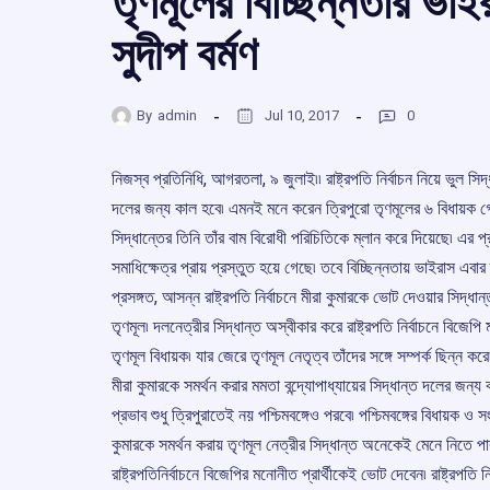
তৃণমূলের বিচ্ছিন্নতার ভাই
সুদীপ বর্মণ
By
admin
Jul 10, 2017
0
নিজস্ব প্রতিনিধি, আগরতলা, ৯ জুলাই৷৷ রাষ্ট্রপতি নির্বাচন নিয়ে ভুল সিদ্
দলের জন্য কাল হবে৷ এমনই মনে করেন ত্রিপুরাে তৃণমূলের ৬ বিধায়ক গোষ্
সিদ্ধান্তের তিনি তাঁর বাম বিরোধী পরিচিতিকে ম্লান করে দিয়েছে৷ এর প্র
সমাধিক্ষেত্র প্রায় প্রস্তুত হয়ে গেছে৷ তবে বিচ্ছিন্নতায় ভাইরাস এবার
প্রসঙ্গত, আসন্ন রাষ্ট্রপতি নির্বাচনে মীরা কুমারকে ভোট দেওয়ার সিদ্ধান
তৃণমূল৷ দলনেত্রীর সিদ্ধান্ত অস্বীকার করে রাষ্ট্রপতি নির্বাচনে বিজেপ
তৃণমূল বিধায়ক৷ যার জেরে তৃণমূল নেতৃত্ব তাঁদের সঙ্গে সম্পর্ক ছিন্ন 
মীরা কুমারকে সমর্থন করার মমতা বন্দ্যোপাধ্যায়ের সিদ্ধান্ত দলের জন্য
প্রভাব শুধু ত্রিপুরাতেই নয় পশ্চিমবঙ্গেও পরবে৷ পশ্চিমবঙ্গের বিধায়ক 
কুমারকে সমর্থন করায় তৃণমূল নেত্রীর সিদ্ধান্ত অনেকেই মেনে নিতে পা
রাষ্ট্রপতিনির্বাচনে বিজেপির মনোনীত প্রার্থীকেই ভোট দেবেন৷ রাষ্ট্রপতি 