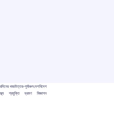
বর
দিনের খবর
উত্তর-পূর্বাঞ্চল
দেশ
বিদেশ
স্থ্য
প্রযুক্তি
ভ্রমণ
বিজ্ঞাপন