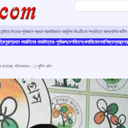
Search
র সেন্টারে উত্তর-পূর্বাঞ্চলে প্রথম সরকারিভাবে আধুনিক ভিএটিএস পদ্ধতিতে খাদ্যনালির জটিল 
্রিপুরা
প্রধান খবর
দিনের খবর
উত্তর-পূর্বাঞ্চল
দেশ
বিদেশ
খেলা
বিনোদন
বাণিজ্য
স্বাস্থ্য
প্র
স ছড়াচ্ছে পশ্চিমবঙ্গেও ঃ সুদীপ বর্মণ