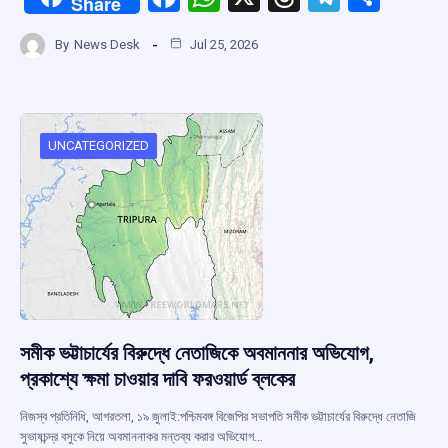
Share
a
h
hr
el
h
By
News Desk
Jul 25, 2026
ce
at
e
e
ar
b
s
a
gr
e
o
A
d
a
o
p
s
m
UNCATEGORIZED
k
p
সমীক ভট্টাচার্যের বিরুদ্ধে নেতাজিকে অবমাননার অভিযোগ,
প্রকাশ্যে ক্ষমা চাওয়ার দাবি ফরওয়ার্ড ব্লকের
নিজস্ব প্রতিনিধি, আগরতলা, ১৯ জুলাই:পশ্চিমবঙ্গ বিজেপির সভাপতি সমীক ভট্টাচার্যের বিরুদ্ধে নেতাজি
সুভাষচন্দ্র বসুকে নিয়ে অবমাননাকর মন্তব্য করার অভিযোগ…