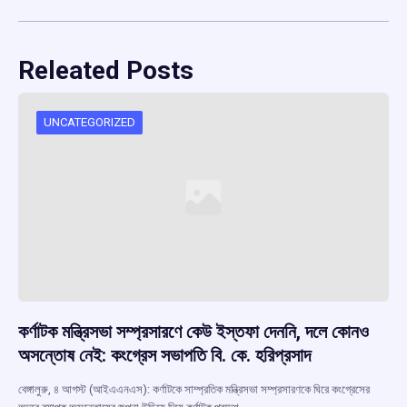
Releated Posts
UNCATEGORIZED
কর্ণাটক মন্ত্রিসভা সম্প্রসারণে কেউ ইস্তফা দেননি, দলে কোনও
অসন্তোষ নেই: কংগ্রেস সভাপতি বি. কে. হরিপ্রসাদ
বেঙ্গালুরু, ৪ আগস্ট (আইএএনএস): কর্ণাটকে সাম্প্রতিক মন্ত্রিসভা সম্প্রসারণকে ঘিরে কংগ্রেসের