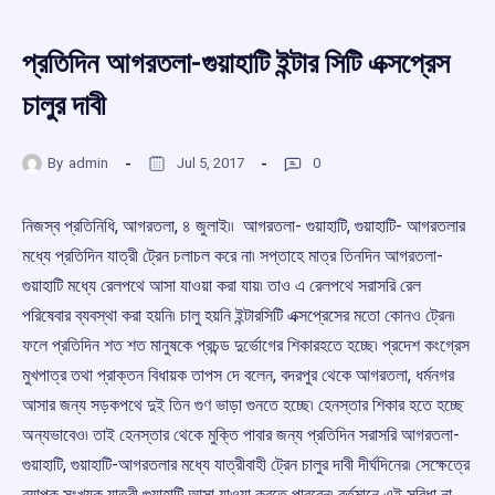
প্রতিদিন আগরতলা-গুয়াহাটি ইন্টার সিটি এক্সপ্রেস
চালুর দাবী
By
admin
Jul 5, 2017
0
নিজস্ব প্রতিনিধি, আগরতলা, ৪ জুলাই৷৷ আগরতলা- গুয়াহাটি, গুয়াহাটি- আগরতলার
মধ্যে প্রতিদিন যাত্রী ট্রেন চলাচল করে না৷ সপ্তাহে মাত্র তিনদিন আগরতলা-
গুয়াহাটি মধ্যে রেলপথে আসা যাওয়া করা যায়৷ তাও এ রেলপথে সরাসরি রেল
পরিষেবার ব্যবস্থা করা হয়নি৷ চালু হয়নি ইন্টারসিটি এক্সপ্রেসের মতো কোনও ট্রেন৷
ফলে প্রতিদিন শত শত মানুষকে প্রচন্ড দুর্ভোগের শিকারহতে হচ্ছে৷ প্রদেশ কংগ্রেস
মুখপাত্র তথা প্রাক্তন বিধায়ক তাপস দে বলেন, বদরপুর থেকে আগরতলা, ধর্মনগর
আসার জন্য সড়কপথে দুই তিন গুণ ভাড়া গুনতে হচ্ছে৷ হেনস্তার শিকার হতে হচ্ছে
অন্যভাবেও৷ তাই হেনস্তার থেকে মুক্তি পাবার জন্য প্রতিদিন সরাসরি আগরতলা-
গুয়াহাটি, গুয়াহাটি-আগরতলার মধ্যে যাত্রীবাহী ট্রেন চালুর দাবী দীর্ঘদিনের৷ সেক্ষেত্রে
ব্যাপক সংখ্যক যাত্রী গুয়াহাটি আসা যাওয়া করতে পারবেন৷ বর্তমানে এই সুবিধা না