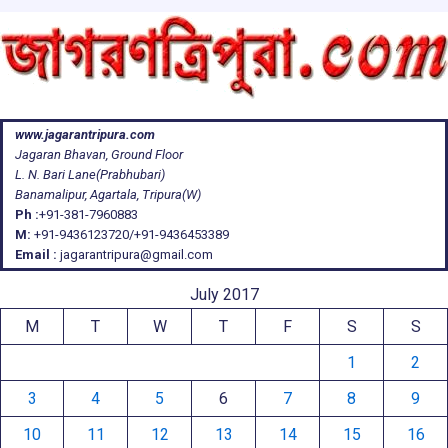
www.jagarantripura.com
Jagaran Bhavan, Ground Floor
L. N. Bari Lane(Prabhubari)
Banamalipur, Agartala, Tripura(W)
Ph :
+91-381-7960883
M:
+91-9436123720/+91-9436453389
Email :
jagarantripura@gmail.com
July 2017
M
T
W
T
F
S
S
1
2
3
4
5
6
7
8
9
10
11
12
13
14
15
16