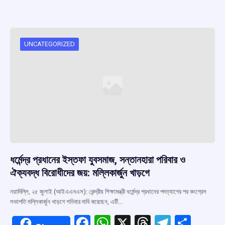
ce
at
e
e
ar
b
s
a
gr
e
o
A
d
a
o
p
s
m
UNCATEGORIZED
k
p
ধর্মেন্দ্র প্রধানের ইস্তফা যুবসমাজ, সন্তানহারা পরিবার ও
ঐক্যবদ্ধ বিরোধীদের জয়: মল্লিকার্জুন খাড়গে
নয়াদিল্লি, ২৫ জুলাই (আইএএনএস): কেন্দ্রীয় শিক্ষামন্ত্রী ধর্মেন্দ্র প্রধানের পদত্যাগের পর কংগ্রেস
সভাপতি মল্লিকার্জুন খাড়গে শনিবার দাবি করেছেন, এটি…
F
W
X
T
T
S