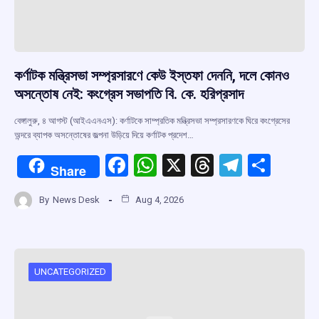
কর্ণাটক মন্ত্রিসভা সম্প্রসারণে কেউ ইস্তফা দেননি, দলে কোনও
অসন্তোষ নেই: কংগ্রেস সভাপতি বি. কে. হরিপ্রসাদ
বেঙ্গালুরু, ৪ আগস্ট (আইএএনএস): কর্ণাটকে সাম্প্রতিক মন্ত্রিসভা সম্প্রসারণকে ঘিরে কংগ্রেসের
অন্দরে ব্যাপক অসন্তোষের জল্পনা উড়িয়ে দিয়ে কর্ণাটক প্রদেশ…
F
W
X
T
T
S
Share
a
h
hr
el
h
By
News Desk
Aug 4, 2026
ce
at
e
e
ar
b
s
a
gr
e
o
A
d
a
o
p
s
m
UNCATEGORIZED
k
p