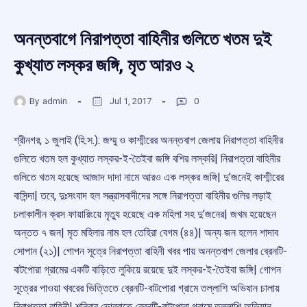
অনন্তবাগে নিরাপত্তা বাহিনীর গুলিতে খতম দুই
কুখ্যাত লস্কর জঙ্গি, মৃত আরও ২
By
admin
Jul 1, 2017
0
শ্রীনগর, ১ জুলাই (হি.স.): জম্মু ও কাশ্মীরের অনন্তবাগ জেলায় নিরাপত্তা বাহিনীর
গুলিতে খতম হল কুখ্যাত লস্কর-ই-তৈইবা জঙ্গি বশির লস্করি| নিরাপত্তা বাহিনীর
গুলিতে খতম হয়েছে আজাদ দাদা নামে আরও এক লস্কর জঙ্গি| দু’জনেই কাশ্মীরের
বাসিন্দা| তবে, দুঃসংবাদ হল সন্ত্রাসবাদীদের সঙ্গে নিরাপত্তা বাহিনীর গুলির লড়াই
চলাকালীন ক্রস ফায়ারিংয়ে মৃতু্য হয়েছে এক মহিলা সহ দু’জনের| জখম হয়েছেন
অন্তত ৭ জন| মৃত মহিলার নাম হল তেহিরা বেগম (৪৪)| অন্য জন হলেন শাদাব
সোপান (২১)| গোপন সূত্রে নিরাপত্তা বাহিনী খবর পায় অনন্তবাগ জেলার ব্রেনটি-
বাটপোরা গ্রামের একটি বাড়িতে লুকিয়ে রয়েছে দুই লস্কর-ই-তৈইবা জঙ্গি| গোপন
সূত্রের পাওয়া খবরের ভিত্তিতে ব্রেনটি-বাটপোরা গ্রামে তল্লাশি অভিযান চালায়
নিরাপত্তা বাহিনী| শনিবার ভোররাতে ব্রেনটি-বাটপোরা গ্রামে তল্লাশি অভিযান