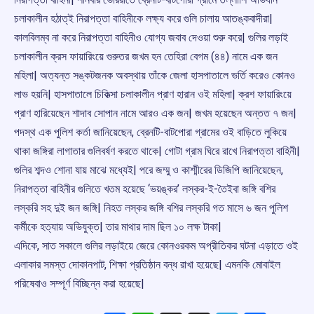
চলাকালীন হঠাত্ই নিরাপত্তা বাহিনীকে লক্ষ্য করে গুলি চালায় আতঙ্কবাদীরা|
কালবিলম্ব না করে নিরাপত্তা বাহিনীও যোগ্য জবাব দেওয়া শুরু করে| গুলির লড়াই
চলাকালীন ক্রস ফায়ারিংয়ে গুরুতর জখম হন তেহিরা বেগম (৪৪) নামে এক জন
মহিলা| অত্যন্ত সঙ্কটজনক অবস্থায় তাঁকে জেলা হাসপাতালে ভর্তি করেও কোনও
লাভ হয়নি| হাসপাতালে চিকিত্সা চলাকালীন প্রাণ হারান ওই মহিলা| ক্রশ ফায়ারিংয়ে
প্রাণ হারিয়েছেন শাদাব সোপান নামে আরও এক জন| জখম হয়েছেন অন্তত ৭ জন|
পদস্থ এক পুলিশ কর্তা জানিয়েছেন, ব্রেনটি-বাটপোরা গ্রামের ওই বাড়িতে লুকিয়ে
থাকা জঙ্গিরা লাগাতার গুলিবর্ষণ করতে থাকে| গোটা গ্রাম ঘিরে রাখে নিরাপত্তা বাহিনী|
গুলির শব্দও শোনা যায় মাঝে মধ্যেই| পরে জম্মু ও কাশ্মীরের ডিজিপি জানিয়েছেন,
নিরাপত্তা বাহিনীর গুলিতে খতম হয়েছে ‘ভয়ঙ্কর’ লস্কর-ই-তৈইবা জঙ্গি বশির
লস্করি সহ দুই জন জঙ্গি| নিহত লস্কর জঙ্গি বশির লস্করি গত মাসে ৬ জন পুলিশ
কর্মীকে হত্যায় অভিযুক্ত| তার মাথার দাম ছিল ১০ লক্ষ টাকা|
এদিকে, সাত সকালে গুলির লড়াইয়ে জেরে কোনওরকম অপ্রীতিকর ঘটনা এড়াতে ওই
এলাকার সমস্ত দোকানপাট, শিক্ষা প্রতিষ্ঠান বন্ধ রাখা হয়েছে| এমনকি মোবাইল
পরিষেবাও সম্পূর্ণ বিচ্ছিন্ন করা হয়েছে|