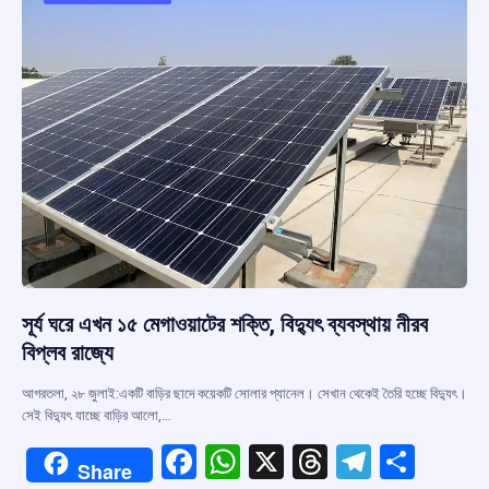
o
p
s
m
k
p
সূর্য ঘরে এখন ১৫ মেগাওয়াটের শক্তি, বিদ্যুৎ ব্যবস্থায় নীরব
বিপ্লব রাজ্যে
আগরতলা, ২৮ জুলাই:একটি বাড়ির ছাদে কয়েকটি সোলার প্যানেল। সেখান থেকেই তৈরি হচ্ছে বিদ্যুৎ।
সেই বিদ্যুৎ যাচ্ছে বাড়ির আলো,…
F
W
X
T
T
S
Share