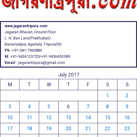
www.jagarantripura.com
Jagaran Bhavan, Ground Floor
L. N. Bari Lane(Prabhubari)
Banamalipur, Agartala, Tripura(W)
Ph :
+91-381-7960883
M:
+91-9436123720/+91-9436453389
Email :
jagarantripura@gmail.com
July 2017
M
T
W
T
F
S
S
1
2
3
4
5
6
7
8
9
10
11
12
13
14
15
16
17
18
19
20
21
22
23