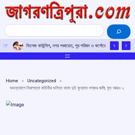
Skip
to
content
Search
ভিলেজ কাউন্সিল, নগর পঞ্চায়েত, পুর পরিষদ ও কর্পোরেশন নির্বাচন নিয়ে প্র
Home
Uncategorized
অনন্তবাগে নিরাপত্তা বাহিনীর গুলিতে খতম দুই কুখ্যাত লস্কর জঙ্গি, মৃত আরও ২