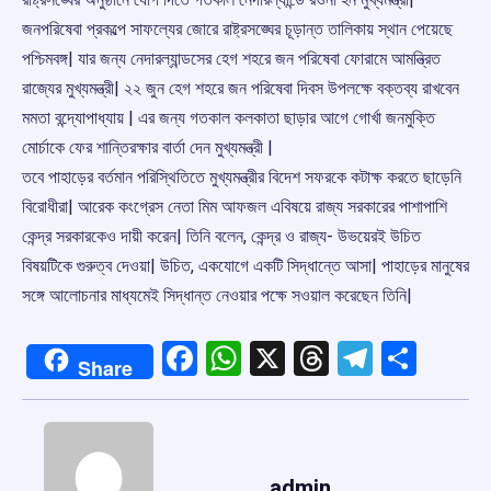
জনপরিষেবা প্রকল্পে সাফল্যের জোরে রাষ্ট্রসঙ্ঘের চূড়ান্ত তালিকায় স্থান পেয়েছে
পশ্চিমবঙ্গ| যার জন্য নেদারল্যান্ডসের হেগ শহরে জন পরিষেবা ফোরামে আমন্ত্রিত
রাজ্যের মুখ্যমন্ত্রী| ২২ জুন হেগ শহরে জন পরিষেবা দিবস উপলক্ষে বক্তব্য রাখবেন
মমতা বন্দ্যোপাধ্যায় | এর জন্য গতকাল কলকাতা ছাড়ার আগে গোর্খা জনমুক্তি
মোর্চাকে ফের শান্তিরক্ষার বার্তা দেন মুখ্যমন্ত্রী |
তবে পাহাড়ের বর্তমান পরিস্থিতিতে মুখ্যমন্ত্রীর বিদেশ সফরকে কটাক্ষ করতে ছাড়েনি
বিরোধীরা| আরেক কংগ্রেস নেতা মিম আফজল এবিষয়ে রাজ্য সরকারের পাশাপাশি
কেন্দ্র সরকারকেও দায়ী করেন| তিনি বলেন, কেন্দ্র ও রাজ্য- উভয়েরই উচিত
বিষয়টিকে গুরুত্ব দেওয়া| উচিত, একযোগে একটি সিদ্ধান্তে আসা| পাহাড়ের মানুষের
সঙ্গে আলোচনার মাধ্যমেই সিদ্ধান্ত নেওয়ার পক্ষে সওয়াল করেছেন তিনি|
Facebook
WhatsApp
X
Threads
Telegr
Shar
Share
admin