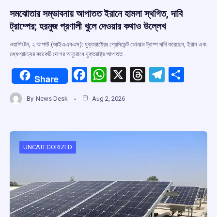
সমঝোতার সম্ভাবনায় আপাতত ইরানে হামলা স্থগিত, দাবি
ট্রাম্পের; হরমুজ প্রণালী খুলে দেওয়ার কথাও উল্লেখ
ওয়াশিংটন, ২ আগস্ট (আইএএনএস): যুক্তরাষ্ট্রের প্রেসিডেন্ট ডোনাল্ড ট্রাম্প দাবি করেছেন, ইরান এবং
মধ্যপ্রাচ্যের কয়েকটি দেশের অনুরোধে যুক্তরাষ্ট্র আপাতত…
F
W
X
T
T
S
Share
a
h
hr
el
h
By
News Desk
Aug 2, 2026
ce
at
e
e
ar
b
s
a
gr
e
o
A
d
a
o
p
s
m
UNCATEGORIZED
k
p