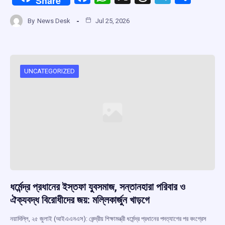
Share
a
h
hr
el
h
By
News Desk
Jul 25, 2026
ce
at
e
e
ar
b
s
a
gr
e
o
A
d
a
o
p
s
m
UNCATEGORIZED
k
p
ধর্মেন্দ্র প্রধানের ইস্তফা যুবসমাজ, সন্তানহারা পরিবার ও
ঐক্যবদ্ধ বিরোধীদের জয়: মল্লিকার্জুন খাড়গে
নয়াদিল্লি, ২৫ জুলাই (আইএএনএস): কেন্দ্রীয় শিক্ষামন্ত্রী ধর্মেন্দ্র প্রধানের পদত্যাগের পর কংগ্রেস