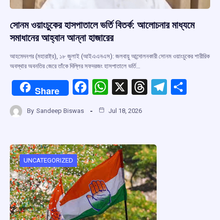
সোনম ওয়াংচুকের হাসপাতালে ভর্তি বিতর্ক: আলোচনার মাধ্যমে
সমাধানের আহ্বান আন্না হাজারের
আহমেদনগর (মহারাষ্ট্র), ১৮ জুলাই (আইএএনএস): জলবায়ু আন্দোলনকারী সোনম ওয়াংচুকের শারীরিক
অবস্থার অবনতির জেরে তাঁকে দিল্লির সফদরজং হাসপাতালে ভর্তি…
F
W
X
T
T
S
Share
a
h
hr
el
h
By
Sandeep Biswas
Jul 18, 2026
ce
at
e
e
ar
b
s
a
gr
e
o
A
d
a
o
p
s
m
UNCATEGORIZED
k
p