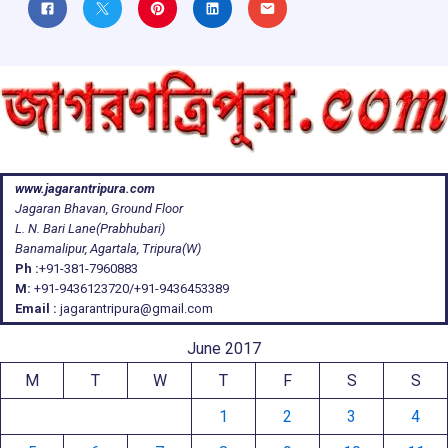
www.jagarantripura.com
Jagaran Bhavan, Ground Floor
L. N. Bari Lane(Prabhubari)
Banamalipur, Agartala, Tripura(W)
Ph :
+91-381-7960883
M:
+91-9436123720/+91-9436453389
Email :
jagarantripura@gmail.com
June 2017
M
T
W
T
F
S
S
1
2
3
4