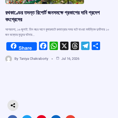
রথকাণ্ডের তদন্ত রিপোর্ট জনসমক্ষে প্রকাশের দাবি প্রদেশ
কংগ্রেসের
আগরতলা, ১৬ জুলাই: তিন বছর আগে কুমারঘাটে রথযাত্রার সময় ঘটে যাওয়া মর্মান্তিক দুর্ঘটনায় ১০
জন ভক্তের মৃত্যুর ঘটনায়…
F
W
X
T
T
S
Share
a
h
hr
el
h
By
Taniya Chakraborty
Jul 16, 2026
ce
at
e
e
ar
b
s
a
gr
e
o
A
d
a
o
p
s
m
k
p