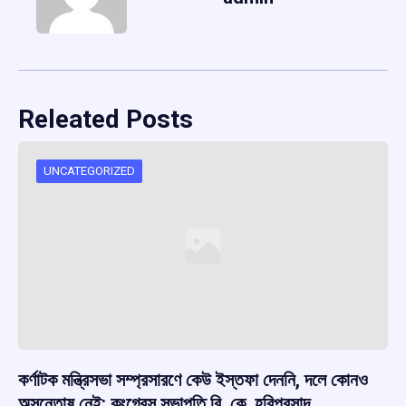
Releated Posts
UNCATEGORIZED
কর্ণাটক মন্ত্রিসভা সম্প্রসারণে কেউ ইস্তফা দেননি, দলে কোনও
অসন্তোষ নেই: কংগ্রেস সভাপতি বি. কে. হরিপ্রসাদ