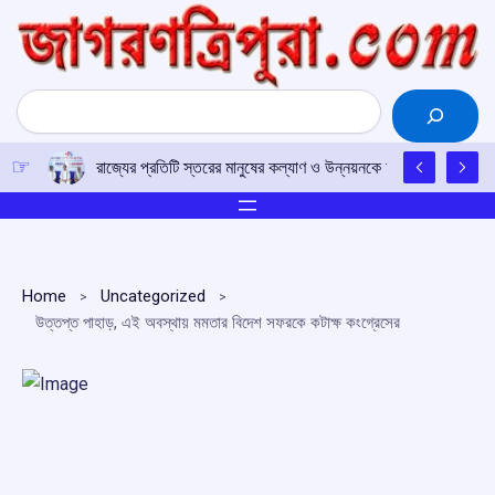
Skip
to
content
Search
রাজ্যের প্রতিটি স্তরের মানুষের কল্যাণ ও উন্নয়নকে অগ্রাধিকার দিয়ে সরকা
Home
Uncategorized
উত্তপ্ত পাহাড়, এই অবস্থায় মমতার বিদেশ সফরকে কটাক্ষ কংগ্রেসের