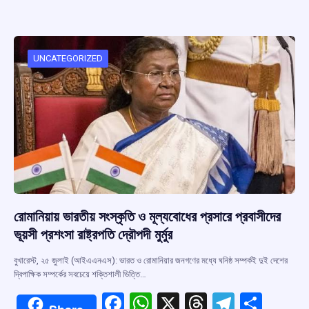
b
s
a
gr
e
o
A
d
a
o
p
s
m
UNCATEGORIZED
k
p
রোমানিয়ায় ভারতীয় সংস্কৃতি ও মূল্যবোধের প্রসারে প্রবাসীদের
ভূয়সী প্রশংসা রাষ্ট্রপতি দ্রৌপদী মুর্মুর
বুখারেস্ট, ২৫ জুলাই (আইএএনএস): ভারত ও রোমানিয়ার জনগণের মধ্যে ঘনিষ্ঠ সম্পর্কই দুই দেশের
দ্বিপাক্ষিক সম্পর্কের সবচেয়ে শক্তিশালী ভিত্তি…
F
W
X
T
T
S