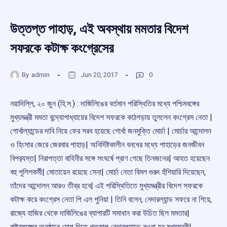
উত্তপ্ত পাহাড়, এই অবস্থায় মমতার বিদেশ
সফরকে কটাক্ষ কংগ্রেসের
By
admin
Jun 20, 2017
0
নয়াদিল্লি, ২০ জুন (হি.স.) : দার্জিলিঙের বর্তমান পরিস্থিতির মধ্যে পশ্চিমবঙ্গের
মুখ্যমন্ত্রী মমতা বন্দ্যোপাধ্যায়ের বিদেশ সফরকে কাঠগড়ায় তুললেন কংগ্রেস নেতা |
গোর্খাল্যান্ডের দাবি নিয়ে ফের সরব হয়েছে গোর্খা জনমুক্তি মোর্চা | মোর্চার আন্দোলন
ও হিংসার জেরে জেরবার পাহাড়| অনির্দিষ্টকালীন বনধের মধ্যে পাহাড়ের জনজীবন
বিপর‌্যস্ত| নিরাপত্তা বাহিনীর সঙ্গে সংঘর্ষে প্রাণ গেছে তিনজনের| আহত হয়েছেন
বহু পুলিশকর্মী| মোতায়েন রয়েছে সেনা| মোর্চা নেতা বিমল গুরুং হুঁশিয়ারি দিয়েছেন,
তাঁদের আন্দোলন আরও তীব্র হবে| এই পরিস্থিতিতে মুখ্যমন্ত্রীর বিদেশ সফরকে
কটাক্ষ করে কংগ্রেস নেতা পি এল পুনিয়া | তিনি বলেন, নেদারল্যান্ড সফরে না গিয়ে,
রাজ্যে হাজির থেকে দার্জিলিঙের ব্যাপারটি সমাধান করা উচিত ছিল মমতার|
রাষ্ট্রসঙ্ঘের অনুষ্ঠানে যোগ দিতে গতকাল নেদারল্যান্ডে রওনা হন মুখ্যমন্ত্রী|