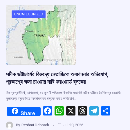
o
A
d
a
o
p
s
m
UNCATEGORIZED
k
p
সমীক ভট্টাচার্যের বিরুদ্ধে নেতাজিকে অবমাননার অভিযোগ,
প্রকাশ্যে ক্ষমা চাওয়ার দাবি ফরওয়ার্ড ব্লকের
নিজস্ব প্রতিনিধি, আগরতলা, ১৯ জুলাই:পশ্চিমবঙ্গ বিজেপির সভাপতি সমীক ভট্টাচার্যের বিরুদ্ধে নেতাজি
সুভাষচন্দ্র বসুকে নিয়ে অবমাননাকর মন্তব্য করার অভিযোগ…
F
W
X
T
T
S
Share
a
h
hr
el
h
By
Reshmi Debnath
Jul 20, 2026
ce
at
e
e
ar