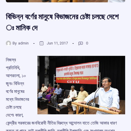
বিভিন্ন বর্ণের মানুষে বিভাজনের চেষ্টা চলছে দেশে
ঃ মানিক দে
By
admin
Jun 11, 2017
0
নিজস্ব
প্রতিনিধি,
আগরতলা, ১০
জুন৷৷ বিভিন্ন
বর্ণের মানুষের
মধ্যে বিভাজনের
চেষ্টা চলছে
দেশে৷ কারণ,
কেন্দ্রীয় সরকারের জনবিরোধী নীতির বিরুদ্ধে আন্দোলন যাতে তেজি আকার ধারণ
করতে না পারে, তাই তপশীলি জাতি, তপশীলি উপজাতি এবং সংখ্যালঘু অংশের