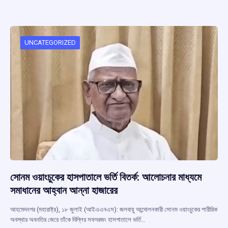
b
s
a
gr
e
o
A
d
a
o
p
s
m
UNCATEGORIZED
k
p
সোনম ওয়াংচুকের হাসপাতালে ভর্তি বিতর্ক: আলোচনার মাধ্যমে
সমাধানের আহ্বান আন্না হাজারের
আহমেদনগর (মহারাষ্ট্র), ১৮ জুলাই (আইএএনএস): জলবায়ু আন্দোলনকারী সোনম ওয়াংচুকের শারীরিক
অবস্থার অবনতির জেরে তাঁকে দিল্লির সফদরজং হাসপাতালে ভর্তি…