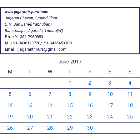
www.jagarantripura.com
Jagaran Bhavan, Ground Floor
L. N. Bari Lane(Prabhubari)
Banamalipur, Agartala, Tripura(W)
Ph :
+91-381-7960883
M:
+91-9436123720/+91-9436453389
Email :
jagarantripura@gmail.com
June 2017
M
T
W
T
F
S
S
1
2
3
4
5
6
7
8
9
10
11
12
13
14
15
16
17
18
19
20
21
22
23
24
25
26
27
28
29
30