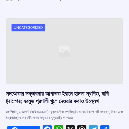
ce
at
e
e
ar
b
s
a
gr
e
o
A
d
a
o
p
s
m
UNCATEGORIZED
k
p
সমঝোতার সম্ভাবনায় আপাতত ইরানে হামলা স্থগিত, দাবি
ট্রাম্পের; হরমুজ প্রণালী খুলে দেওয়ার কথাও উল্লেখ
ওয়াশিংটন, ২ আগস্ট (আইএএনএস): যুক্তরাষ্ট্রের প্রেসিডেন্ট ডোনাল্ড ট্রাম্প দাবি করেছেন, ইরান এবং
মধ্যপ্রাচ্যের কয়েকটি দেশের অনুরোধে যুক্তরাষ্ট্র আপাতত…