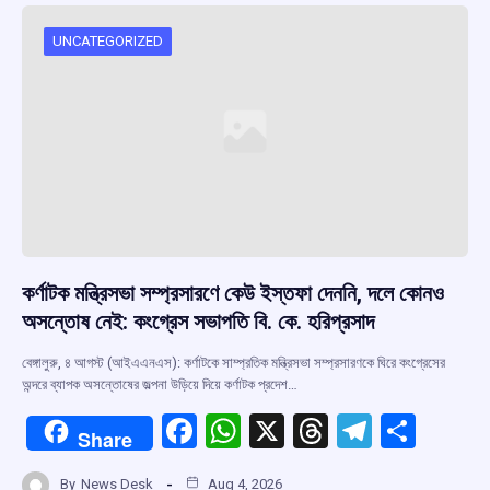
UNCATEGORIZED
কর্ণাটক মন্ত্রিসভা সম্প্রসারণে কেউ ইস্তফা দেননি, দলে কোনও
অসন্তোষ নেই: কংগ্রেস সভাপতি বি. কে. হরিপ্রসাদ
বেঙ্গালুরু, ৪ আগস্ট (আইএএনএস): কর্ণাটকে সাম্প্রতিক মন্ত্রিসভা সম্প্রসারণকে ঘিরে কংগ্রেসের
অন্দরে ব্যাপক অসন্তোষের জল্পনা উড়িয়ে দিয়ে কর্ণাটক প্রদেশ…
F
W
X
T
T
S
Share
a
h
hr
el
h
By
News Desk
Aug 4, 2026