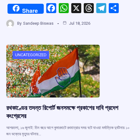
F
W
X
T
T
S
Share
a
h
hr
el
h
By
Sandeep Biswas
Jul 18, 2026
ce
at
e
e
ar
b
s
a
gr
e
o
A
d
a
o
p
s
m
UNCATEGORIZED
k
p
রথকাণ্ডের তদন্ত রিপোর্ট জনসমক্ষে প্রকাশের দাবি প্রদেশ
কংগ্রেসের
আগরতলা, ১৬ জুলাই: তিন বছর আগে কুমারঘাটে রথযাত্রার সময় ঘটে যাওয়া মর্মান্তিক দুর্ঘটনায় ১০
জন ভক্তের মৃত্যুর ঘটনায়…