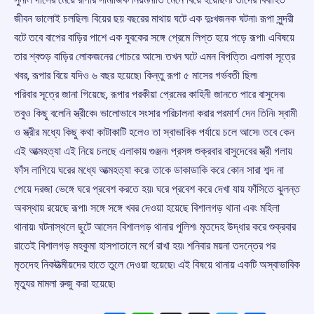
জীবন ভালোই চলছিল৷ বিয়ের ছয় বছরের মাথায় ঘটে এক দুঃখজনক ঘটনা৷ রূপা সুন্দরী
বটে তবে বাপের বাড়ির পাশে এক যুবকের সঙ্গে প্রেমে লিপ্ত হয়ে পড়ে রূপা৷ এবিষয়ে
তার শ্বশুড় বাড়ির লোকজনের গোচরে আসে৷ তখন ঘটে এমন বিপত্তি৷ এলাকা সূত্রে
খবর, রূপার বিয়ে যদিও ৬ বছর হয়েছে৷ কিন্তু রূপা ৫ মাসের গর্ভবতী ছিল৷
পরিবার সূত্রে জানা গিয়েছে, রূপার পরকীয়া প্রেমের কাহিনী জানতে পারে বাসুদেব৷
তবুও কিছু বলেনি স্ত্রীকে৷ ভালোভাবে সংসার পরিচালনা করার পরমার্শ দেন তিনি৷ স্বামী
ও স্ত্রীর মধ্যে কিছু কথা কাটাকাটি হলেও তা স্বাভাবিক পর্যায়ে চলে আসে৷ তবে কেন
এই আত্মহত্যা এই নিয়ে চলছে এলাকায় গুঞ্জন৷ প্রসঙ্গ শুক্রবার বাসুদেবের স্ত্রী গলায়
ফাঁস লাগিয়ে ঘরের মধ্যে আত্মহত্যা করে৷ তাকে ডাকাডাকি করে কোন সারা শব্দ না
পেয়ে দরজা ভেঙ্গে ঘরে প্রবেশ করতে হয়৷ ঘরে প্রবেশ করে দেখা যায় ফাঁসিতে ঝুলন্ত
অবস্থায় রয়েছে রূপা৷ সঙ্গে সঙ্গে খবর দেওয়া হয়েছে বিশালগড় থানা এবং মহিলা
থানায়৷ ঘটনাস্থলে ছুটে আসেন বিশালগড় থানার পুলিশ৷ মৃতদেহ উদ্ধার করে শুক্রবার
রাতেই বিশালগড় মহকুমা হাসপাতালে মর্গে রাখা হয়৷ শনিবার ময়না তদন্তের পর
মৃতদেহ নিকটাত্মীয়দের হাতে তুলে দেওয়া হয়েছে৷ এই বিষয়ে থানায় একটি অস্বাভাবিক
মৃত্যুর মামলা রুজু করা হয়েছে৷