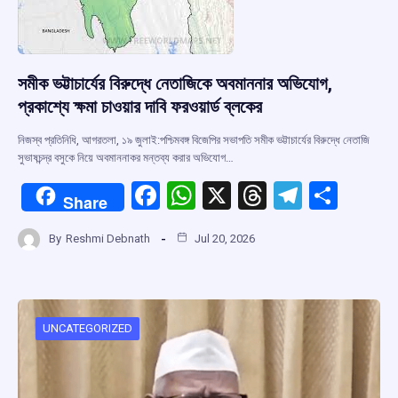
সমীক ভট্টাচার্যের বিরুদ্ধে নেতাজিকে অবমাননার অভিযোগ,
প্রকাশ্যে ক্ষমা চাওয়ার দাবি ফরওয়ার্ড ব্লকের
নিজস্ব প্রতিনিধি, আগরতলা, ১৯ জুলাই:পশ্চিমবঙ্গ বিজেপির সভাপতি সমীক ভট্টাচার্যের বিরুদ্ধে নেতাজি
সুভাষচন্দ্র বসুকে নিয়ে অবমাননাকর মন্তব্য করার অভিযোগ…
F
W
X
T
T
S
Share
a
h
hr
el
h
By
Reshmi Debnath
Jul 20, 2026
ce
at
e
e
ar
b
s
a
gr
e
o
A
d
a
o
p
s
m
UNCATEGORIZED
k
p