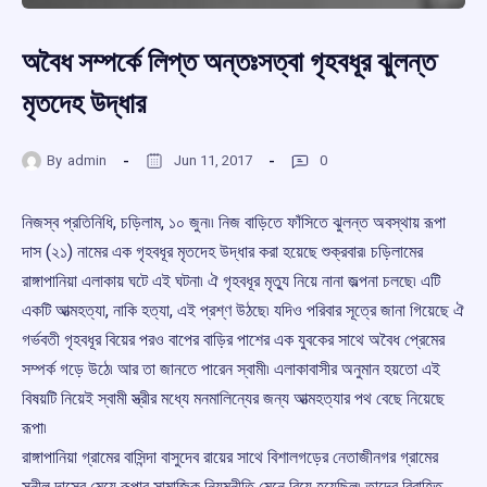
অবৈধ সম্পর্কে লিপ্ত অন্তঃসত্বা গৃহবধূর ঝুলন্ত
মৃতদেহ উদ্ধার
By
admin
Jun 11, 2017
0
নিজস্ব প্রতিনিধি, চড়িলাম, ১০ জুন৷৷ নিজ বাড়িতে ফাঁসিতে ঝুলন্ত অবস্থায় রূপা
দাস (২১) নামের এক গৃহবধূর মৃতদেহ উদ্ধার করা হয়েছে শুক্রবার৷ চড়িলামের
রাঙ্গাপানিয়া এলাকায় ঘটে এই ঘটনা৷ ঐ গৃহবধূর মৃত্যু নিয়ে নানা জল্পনা চলছে৷ এটি
একটি আত্মহত্যা, নাকি হত্যা, এই প্রশ্ণ উঠছে৷ যদিও পরিবার সূত্রে জানা গিয়েছে ঐ
গর্ভবতী গৃহবধূর বিয়ের পরও বাপের বাড়ির পাশের এক যুবকের সাথে অবৈধ প্রেমের
সম্পর্ক গড়ে উঠে৷ আর তা জানতে পারেন স্বামী৷ এলাকাবাসীর অনুমান হয়তো এই
বিষয়টি নিয়েই স্বামী স্ত্রীর মধ্যে মনমালিন্যের জন্য আত্মহত্যার পথ বেছে নিয়েছে
রূপা৷
রাঙ্গাপানিয়া গ্রামের বাসিন্দা বাসুদেব রায়ের সাথে বিশালগড়ের নেতাজীনগর গ্রামের
সুনীল দাসের মেয়ে রূপার সামাজিক নিয়মনীতি মেনে বিয়ে হয়েছিল৷ তাদের বিবাহিত