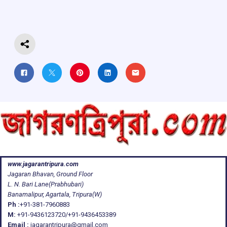
o
p
s
m
k
p
www.jagarantripura.com
Jagaran Bhavan, Ground Floor
L. N. Bari Lane(Prabhubari)
Banamalipur, Agartala, Tripura(W)
Ph :
+91-381-7960883
M:
+91-9436123720/+91-9436453389
Email :
jagarantripura@gmail.com