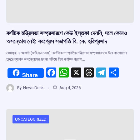
কর্ণাটক মন্ত্রিসভা সম্প্রসারণে কেউ ইস্তফা দেননি, দলে কোনও
অসন্তোষ নেই: কংগ্রেস সভাপতি বি. কে. হরিপ্রসাদ
বেঙ্গালুরু, ৪ আগস্ট (আইএএনএস): কর্ণাটকে সাম্প্রতিক মন্ত্রিসভা সম্প্রসারণকে ঘিরে কংগ্রেসের
অন্দরে ব্যাপক অসন্তোষের জল্পনা উড়িয়ে দিয়ে কর্ণাটক প্রদেশ…
F
W
X
T
T
S
Share
a
h
hr
el
h
By
News Desk
Aug 4, 2026
ce
at
e
e
ar
b
s
a
gr
e
o
A
d
a
o
p
s
m
UNCATEGORIZED
k
p