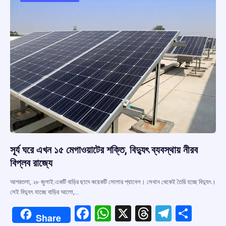
o
p
s
m
k
p
সূর্য ঘরে এখন ১৫ মেগাওয়াটের শক্তি, বিদ্যুৎ ব্যবস্থায় নীরব
বিপ্লব রাজ্যে
আগরতলা, ২৮ জুলাই:একটি বাড়ির ছাদে কয়েকটি সোলার প্যানেল। সেখান থেকেই তৈরি হচ্ছে বিদ্যুৎ।
সেই বিদ্যুৎ যাচ্ছে বাড়ির আলো,…
F
W
X
T
T
S
Share