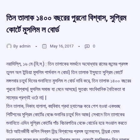
তিন তালাক ১৪০০ বছরের পুরনো বিশ্বাস, সুপ্রিম
কোর্টে মুসলিম ল বোর্ড
By
admin
May 16, 2017
0
নয়াদিল্লি, ১৬ মে (হি.স.) : তিন তালাকের সমর্থনে অযোধ্যায় রামের জন্মের প্রসঙ্গ
তুলল অল ইন্ডিয়া মুসলিম পার্সনাল ল বোর্ড| তিন তালাক ইসু্যতে সুপ্রিম কোর্টে
মঙ্গলবার চতুর্থ দিনের শুনানিতে মুসলিম ল বোর্ড দাবি করে, তিন তালাক ১৪০০ বছরের
পুরনো বিশ্বাস| মুসলিম সমাজ যা মেনে আসছে| সুতরাং সাংবিধানিক নৈতিকতা বা
সাম্যের প্রশ্নই ওঠে না| |
তিন তালাক, নিকাহ হালালা, বহুবিবাহ প্রথা চ্যালেঞ্জ করে পেশ হওয়া একগুচ্ছ
পিটিশনের সুপ্রিম কোর্টের বেঞ্চে শুনানির চতুর্থ দিন আজ| সেখানে তিন তালাকের
শুনানিতে এদিন সুপ্রিম কোর্টের পাঁচ বিচারপতির বেঞ্চে বোর্ডের হয়ে সওয়াল করতে
উঠে আইনজীবী কপিল সিব্বল হিন্দু বিশ্বাসের প্রসঙ্গ তুলেবলেন, হিন্দুরা যেমন
অযোধ্যায় রামের জন্ম হয়েছিল বলে বিশ্বাস করেন, তেমনই মুসলিমরাও তিন তালাক