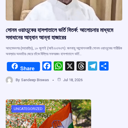
সোনম ওয়াংচুকের হাসপাতালে ভর্তি বিতর্ক: আলোচনার মাধ্যমে
সমাধানের আহ্বান আন্না হাজারের
আহমেদনগর (মহারাষ্ট্র), ১৮ জুলাই (আইএএনএস): জলবায়ু আন্দোলনকারী সোনম ওয়াংচুকের শারীরিক
অবস্থার অবনতির জেরে তাঁকে দিল্লির সফদরজং হাসপাতালে ভর্তি…
F
W
X
T
T
S
Share
a
h
hr
el
h
By
Sandeep Biswas
Jul 18, 2026
ce
at
e
e
ar
b
s
a
gr
e
o
A
d
a
o
p
s
m
UNCATEGORIZED
k
p