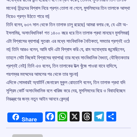
মানেন| হিন্দুদের বিশ্বাস নিয়ে প্রশ্ন তোলা না গেলে, মুসলিমদের তিন তালাকে আস্থা
নিয়েও প্রশ্ন উঠতে পারে না|
তিনি বলেন, ৬৩৭ সাল থেকে তিন তালাক চালু রয়েছে| আমরা বলার কে, যে এটা অ-
ইসলামিয়, অসাংবিধানিক! গত ১৪০০ বছর ধরে তিন তালাক প্রথা মানছেন মুসলিমরা|
এটা বিশ্বাসের ব্যাপার| সুতরাং এর মধ্যে সাংবিধানিক নৈতিকতা, সমতার প্রশ্নই ওঠে
না| তিনি আরও বলেন, আমি যদি এটা বিশ্বাস করি যে, রাম অযোধ্যায় জন্মেছিলেন,
তাহলে সেটা নিছকই বিশ্বাসের ব্যাপার| তার মধ্যে সাংবিধানিক বৈধতা, যৌক্তিকতার
প্রশ্নই নেই| তিনি এও বলেন, তিন তালাকের উত্স খুঁজে পাওয়া যাবে হাদিসে,
পয়গম্বর মহম্মদের আমলের পর থেকে তার সূচনা|
এদিকে সোমবারই অ্যাটর্নি জেনারেল মুকুল রোহতাগি বলেন, তিন তালাক প্রথা যদি
সুপ্রিম কোর্ট অসাংবিধানিক বলে খারিজ করে দেয়, মুসলিমদের বিয়ে ও বিবাহবিচ্ছেদ
নিয়ন্ত্রণের জন্য নতুন আইন আনবে কেন্দ্র|
Facebook
WhatsApp
X
Threads
Telegr
Shar
Share