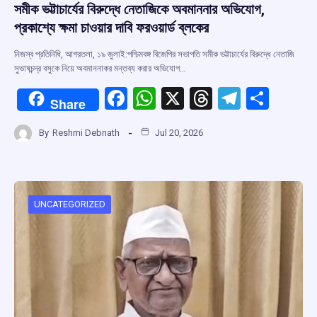
সমীক ভট্টাচার্যের বিরুদ্ধে নেতাজিকে অবমাননার অভিযোগ,
প্রকাশ্যে ক্ষমা চাওয়ার দাবি ফরওয়ার্ড ব্লকের
নিজস্ব প্রতিনিধি, আগরতলা, ১৯ জুলাই:পশ্চিমবঙ্গ বিজেপির সভাপতি সমীক ভট্টাচার্যের বিরুদ্ধে নেতাজি
সুভাষচন্দ্র বসুকে নিয়ে অবমাননাকর মন্তব্য করার অভিযোগ…
F
W
X
T
T
S
Share
a
h
hr
el
h
By
Reshmi Debnath
Jul 20, 2026
ce
at
e
e
ar
b
s
a
gr
e
o
A
d
a
o
p
s
m
UNCATEGORIZED
k
p