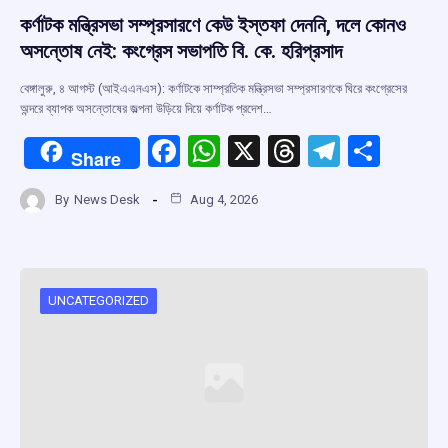
কর্ণাটক মন্ত্রিসভা সম্প্রসারণে কেউ ইস্তফা দেননি, দলে কোনও
অসন্তোষ নেই: কংগ্রেস সভাপতি বি. কে. হরিপ্রসাদ
বেঙ্গালুরু, ৪ আগস্ট (আইএএনএস): কর্ণাটকে সাম্প্রতিক মন্ত্রিসভা সম্প্রসারণকে ঘিরে কংগ্রেসের
অন্দরে ব্যাপক অসন্তোষের জল্পনা উড়িয়ে দিয়ে কর্ণাটক প্রদেশ…
F
W
X
T
T
S
Share
a
h
hr
el
h
By
News Desk
Aug 4, 2026
ce
at
e
e
ar
b
s
a
gr
e
o
A
d
a
o
p
s
m
UNCATEGORIZED
k
p