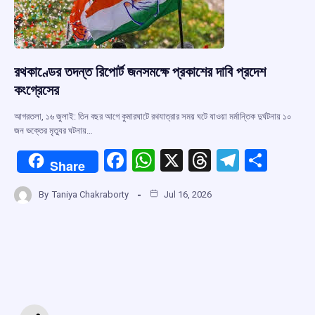
রথকাণ্ডের তদন্ত রিপোর্ট জনসমক্ষে প্রকাশের দাবি প্রদেশ
কংগ্রেসের
আগরতলা, ১৬ জুলাই: তিন বছর আগে কুমারঘাটে রথযাত্রার সময় ঘটে যাওয়া মর্মান্তিক দুর্ঘটনায় ১০
জন ভক্তের মৃত্যুর ঘটনায়…
F
W
X
T
T
S
Share
a
h
hr
el
h
By
Taniya Chakraborty
Jul 16, 2026
ce
at
e
e
ar
b
s
a
gr
e
o
A
d
a
o
p
s
m
k
p