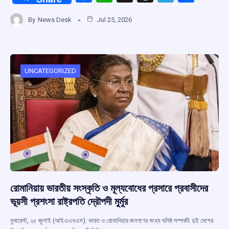
a
h
hr
el
h
By
News Desk
Jul 25, 2026
ce
at
e
e
ar
b
s
a
gr
e
o
A
d
a
o
p
s
m
UNCATEGORIZED
k
p
রোমানিয়ায় ভারতীয় সংস্কৃতি ও মূল্যবোধের প্রসারে প্রবাসীদের
ভূয়সী প্রশংসা রাষ্ট্রপতি দ্রৌপদী মুর্মুর
বুখারেস্ট, ২৫ জুলাই (আইএএনএস): ভারত ও রোমানিয়ার জনগণের মধ্যে ঘনিষ্ঠ সম্পর্কই দুই দেশের