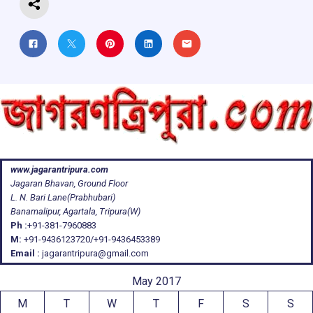
www.jagarantripura.com
Jagaran Bhavan, Ground Floor
L. N. Bari Lane(Prabhubari)
Banamalipur, Agartala, Tripura(W)
Ph :
+91-381-7960883
M:
+91-9436123720/+91-9436453389
Email :
jagarantripura@gmail.com
May 2017
M
T
W
T
F
S
S