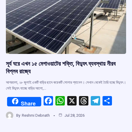
সূর্য ঘরে এখন ১৫ মেগাওয়াটের শক্তি, বিদ্যুৎ ব্যবস্থায় নীরব
বিপ্লব রাজ্যে
আগরতলা, ২৮ জুলাই:একটি বাড়ির ছাদে কয়েকটি সোলার প্যানেল। সেখান থেকেই তৈরি হচ্ছে বিদ্যুৎ।
সেই বিদ্যুৎ যাচ্ছে বাড়ির আলো,…
F
W
X
T
T
S
Share
a
h
hr
el
h
By
Reshmi Debnath
Jul 28, 2026
ce
at
e
e
ar
b
s
a
gr
e