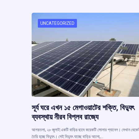
o
A
d
a
e
o
p
s
k
p
UNCATEGORIZED
সূর্য ঘরে এখন ১৫ মেগাওয়াটের শক্তি, বিদ্যুৎ
ব্যবস্থায় নীরব বিপ্লব রাজ্যে
আগরতলা, ২৮ জুলাই:একটি বাড়ির ছাদে কয়েকটি সোলার প্যানেল। সেখান থেকে
তৈরি হচ্ছে বিদ্যুৎ। সেই বিদ্যুৎ যাচ্ছে বাড়ির আলো,…