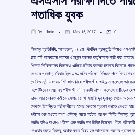
এসএসসি পরীক্ষা দিতে পারলেন
শতাধিক যুবক
By
admin
May 15, 2017
0
নিজস্ব প্রতিনিধি, আগরতলা, ১৪ মে৷৷ দীর্ঘদিন প্রস্তুতি নিয়েও এসএসস
রাজধানী আগরতলা শহরের ওইমেন্স কলেজ কর্তৃপক্ষকে দায়ী করা হয়েছ
শিক্ষক শিক্ষিকাদের বিরুদ্ধে৷ এনিয়ে রবিবার কলেজ চত্বরে বিক্ষোভ প্রদর্
সংবাদে প্রকাশ, রবিবার ছিল এসএসসির পরীক্ষা৷ বিভিন্ন পদে নিয়োগে
ঘোষিত সূচী এবং এডমিট কার্ড নিয়ে পরীক্ষার্থীরা ওইমেন্স কলেজে আসে
রিপোর্টিংয়ের সময়৷ বহু পরীক্ষার্থী এদিন নয়টা নাগাদ কলেজে পৌঁছেন৷ স
ছাড়া আর কোনও কর্মীকে সেখানে দেখা যায়নি৷ দূর দূরান্ত থেকে অনেক পর
সেখানে উপস্থিত পরীক্ষার্থীদের হলের ভেতরে প্রবেশ করতে দেওয়া হয়৷
পরীক্ষা শুরু হওয়ার কথা৷ এদিকে, সাড়ে নয়টার পর দশ মিনিট বিলম্বে প্র
হয়নি৷ যদিও তখনও পরীক্ষা শুরু হয়নি৷ দশ মিনিট বিলম্বে পৌঁছা পরীক্ষা
দেওয়ার জন্য৷ কিন্তু, অবাক করার বিষয় হল তাদেরকে ভেতরে প্রবেশ করতে 