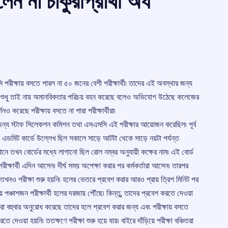
 না চাকুরীপ্রার্থী অর্ধ
ি পরীক্ষায় বসতে পারল না ৫০ জনের বেশী পরীক্ষার্থী৷ তাদের এই অবস্থার জন্য
ে৷ শুধু তাই নায় অমানবিকতার পরিচয় বহন করেছে বলেও অভিযোগ উঠেছে কলেজের
শনও করেছে পরীক্ষায় বসতে না পারা পরীক্ষার্থীরা৷
র জন্য স্টাফ সিলেকশন কমিশন তথা এসএসসি এই পরীক্ষার আয়োজন করেছিল৷ পূর্ব
ন৷ এডমিট কার্ডে উল্লেখ ছিল সকালে সাড়ে আটটা থেকে সাড়ে নয়টা পর্যন্ত
েখানে তখন বোর্ডের মধ্যে লাগানো ছিল রোল নম্বর অনুযায়ী কক্ষের নাম৷ এই বোর্ড
ীক্ষার্থী এদিন আসেন৷ দীর্ঘ সময় অপেক্ষা করার পর কর্মকর্তারা আসেন৷ তারপর
 তখনও পরীক্ষা শুরু হয়নি৷ হলের ভেতরে প্রবেশ করার আরও প্রায় ত্রিশ মিনিট পর
ায় পঞ্চাশজন পরীক্ষার্থী হলের দরজায় পৌঁছে৷ কিন্তু, তাদের প্রবেশ করতে দেওয়া
র্থীরা বহুবার অনুরোধ করেছে তাদের হলে প্রবেশ করার জন্য এবং পরীক্ষায় বসতে
দেওয়া হয়নি৷ ততক্ষণে পরীক্ষা শুরু হয়ে যায়৷ বাইরে দাঁড়িয়ে পরীক্ষা বঞ্চিতরা