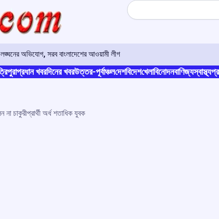
Search
ার লঙ্ঘনের অভিযোগ, সরব বাংলাদেশের আওয়ামী লীগ
্রিপুরা
প্রধান খবর
দিনের খবর
উত্তর-পূর্বাঞ্চল
দেশ
বিদেশ
খেলা
বিনোদন
বাণিজ্য
স্বাস্থ্য
প্র
না চাকুরীপ্রার্থী অর্ধ শতাধিক যুবক