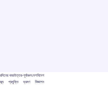
বর
দিনের খবর
উত্তর-পূর্বাঞ্চল
দেশ
বিদেশ
স্থ্য
প্রযুক্তি
ভ্রমণ
বিজ্ঞাপন