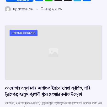
a
h
hr
el
h
By
News Desk
Aug 4, 2026
ce
at
e
e
ar
b
s
a
gr
e
o
A
d
a
o
p
s
m
UNCATEGORIZED
k
p
সমঝোতার সম্ভাবনায় আপাতত ইরানে হামলা স্থগিত, দাবি
ট্রাম্পের; হরমুজ প্রণালী খুলে দেওয়ার কথাও উল্লেখ
ওয়াশিংটন, ২ আগস্ট (আইএএনএস): যুক্তরাষ্ট্রের প্রেসিডেন্ট ডোনাল্ড ট্রাম্প দাবি করেছেন, ইরান এবং