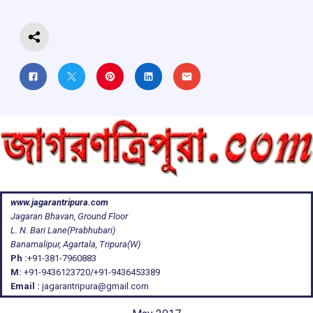
k
p
www.jagarantripura.com
Jagaran Bhavan, Ground Floor
L. N. Bari Lane(Prabhubari)
Banamalipur, Agartala, Tripura(W)
Ph :
+91-381-7960883
M:
+91-9436123720/+91-9436453389
Email :
jagarantripura@gmail.com