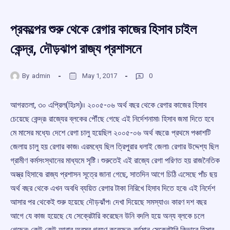
প্রকল্পের শুরু থেকে রেগার কাজের হিসাব চাইল
কেন্দ্র, দৌড়ঝাপ রাজ্য প্রশাসনে
By
admin
May 1, 2017
0
আগরতলা, ৩০ এপ্রিল(হিঃস)৷৷ ২০০৫-০৬ অর্থ বছর থেকে রেগার কাজের হিসাব
চেয়েছে কেন্দ্র৷ রাজ্যের ব্লকের পৌঁছে গেছে এই নির্দেশনামা৷ হিসাব জমা দিতে হবে
মে মাসের মধ্যে৷ দেশে রেগা চালু হয়েছিল ২০০৫-০৬ অর্থ বছরে৷ প্রথমে পঞ্চাশটি
জেলায় চালু হয় রেগার কাজ৷ এরমধ্যে ছিল ত্রিপুরার ধলাই জেলা৷ রেগার উদ্দেশ্য ছিল
গ্রামীণ কর্মসংস্থানের মাধ্যমে সৃষ্টি ৷ শুরুতেই এই রাজ্যে রেগা পরিণত হয় রাজনৈতিক
অস্ত্র হিসাবে৷ রাজ্য প্রশাসন সূত্রে জানা গেছে, সাতদিন আগে চিঠি এসেছে পাঁচ ছয়
অর্থ বছর থেকে এখন অবধি ব্যয়িত রেগার টাকা নিরিখে হিসাব দিতে হবে৷ এই নির্দেশ
আসার পর থেকেই শুরু হয়েছে দৌড়ঝাঁপ৷ দেখা দিয়েছে সমস্যাও৷ কারণ দশ বছর
আগে যে কাজ হয়েছে যে সেক্রেটারি করেছেন উনি বদলি হয়ে অন্য ব্লকে চলে
গেছেন৷ কেউ কেউ আবার অবসর গ্রহণ করেছেন৷ বর্তমান সেক্রেটারি কিভাবে হিসাব