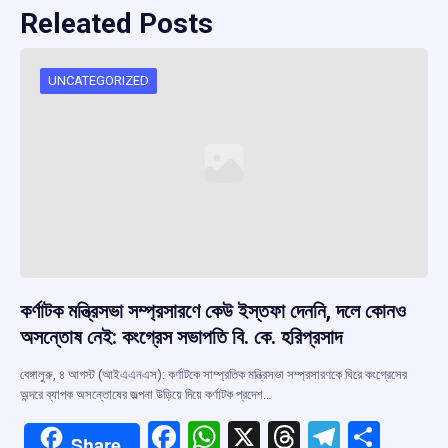
Releated Posts
UNCATEGORIZED
কর্ণাটক মন্ত্রিসভা সম্প্রসারণে কেউ ইস্তফা দেননি, দলে কোনও
অসন্তোষ নেই: কংগ্রেস সভাপতি বি. কে. হরিপ্রসাদ
বেঙ্গালুরু, ৪ আগস্ট (আইএএনএস): কর্ণাটকে সাম্প্রতিক মন্ত্রিসভা সম্প্রসারণকে ঘিরে কংগ্রেসের
অন্দরে ব্যাপক অসন্তোষের জল্পনা উড়িয়ে দিয়ে কর্ণাটক প্রদেশ…
F
W
X
T
T
S
Share