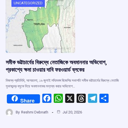
o
p
s
m
UNCATEGORIZED
k
p
সমীক ভট্টাচার্যের বিরুদ্ধে নেতাজিকে অবমাননার অভিযোগ,
প্রকাশ্যে ক্ষমা চাওয়ার দাবি ফরওয়ার্ড ব্লকের
নিজস্ব প্রতিনিধি, আগরতলা, ১৯ জুলাই:পশ্চিমবঙ্গ বিজেপির সভাপতি সমীক ভট্টাচার্যের বিরুদ্ধে নেতাজি
সুভাষচন্দ্র বসুকে নিয়ে অবমাননাকর মন্তব্য করার অভিযোগ…
F
W
X
T
T
S
Share
a
h
hr
el
h
By
Reshmi Debnath
Jul 20, 2026
ce
at
e
e
ar
b
s
a
gr
e