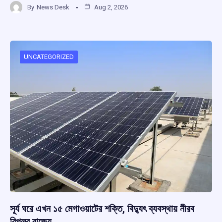
By
News Desk
Aug 2, 2026
ce
at
e
e
ar
b
s
a
gr
e
o
A
d
a
o
p
s
m
UNCATEGORIZED
k
p
সূর্য ঘরে এখন ১৫ মেগাওয়াটের শক্তি, বিদ্যুৎ ব্যবস্থায় নীরব
বিপ্লব রাজ্যে