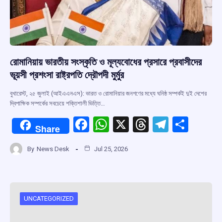
রোমানিয়ায় ভারতীয় সংস্কৃতি ও মূল্যবোধের প্রসারে প্রবাসীদের
ভূয়সী প্রশংসা রাষ্ট্রপতি দ্রৌপদী মুর্মুর
বুখারেস্ট, ২৫ জুলাই (আইএএনএস): ভারত ও রোমানিয়ার জনগণের মধ্যে ঘনিষ্ঠ সম্পর্কই দুই দেশের
দ্বিপাক্ষিক সম্পর্কের সবচেয়ে শক্তিশালী ভিত্তি…
F
W
X
T
T
S
Share
a
h
hr
el
h
By
News Desk
Jul 25, 2026
ce
at
e
e
ar
b
s
a
gr
e
o
A
d
a
o
p
s
m
UNCATEGORIZED
k
p