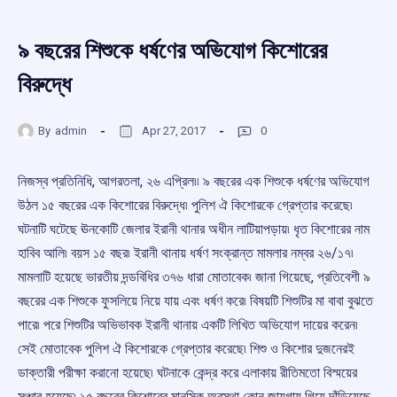
৯ বছরের শিশুকে ধর্ষণের অভিযোগ কিশোরের
বিরুদ্ধে
By
admin
Apr 27, 2017
0
নিজস্ব প্রতিনিধি, আগরতলা, ২৬ এপ্রিল৷৷ ৯ বছরের এক শিশুকে ধর্ষণের অভিযোগ
উঠল ১৫ বছরের এক কিশোরের বিরুদ্ধে৷ পুলিশ ঐ কিশোরকে গ্রেপ্তার করেছে৷
ঘটনাটি ঘটেছে ঊনকোটি জেলার ইরানী থানার অধীন লাটিয়াপড়ায়৷ ধৃত কিশোরের নাম
হাবিব আলি৷ বয়স ১৫ বছর৷ ইরানী থানায় ধর্ষণ সংক্রান্ত মামলার নম্বর ২৬/১৭৷
মামলাটি হয়েছে ভারতীয় দন্ডবিধির ৩৭৬ ধারা মোতাবেক৷ জানা গিয়েছে, প্রতিবেশী ৯
বছরের এক শিশুকে ফুসলিয়ে নিয়ে যায় এবং ধর্ষণ করে৷ বিষয়টি শিশুটির মা বাবা বুঝতে
পারে৷ পরে শিশুটির অভিভাবক ইরানী থানায় একটি লিখিত অভিযোগ দায়ের করেন৷
সেই মোতাবেক পুলিশ ঐ কিশোরকে গ্রেপ্তার করেছে৷ শিশু ও কিশোর দুজনেরই
ডাক্তারী পরীক্ষা করানো হয়েছে৷ ঘটনাকে কেন্দ্র করে এলাকায় রীতিমতো বিস্ময়ের
সঞ্চার হয়েছে৷ ১৫ বছরের কিশোরের মানসিক অবস্থা কোন জায়গায় গিয়ে দাঁড়িয়েছে