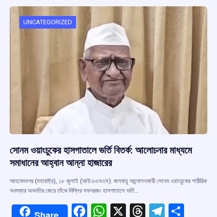
o
A
d
a
o
p
s
m
UNCATEGORIZED
k
p
সোনম ওয়াংচুকের হাসপাতালে ভর্তি বিতর্ক: আলোচনার মাধ্যমে
সমাধানের আহ্বান আন্না হাজারের
আহমেদনগর (মহারাষ্ট্র), ১৮ জুলাই (আইএএনএস): জলবায়ু আন্দোলনকারী সোনম ওয়াংচুকের শারীরিক
অবস্থার অবনতির জেরে তাঁকে দিল্লির সফদরজং হাসপাতালে ভর্তি…
F
W
X
T
T
S
Share