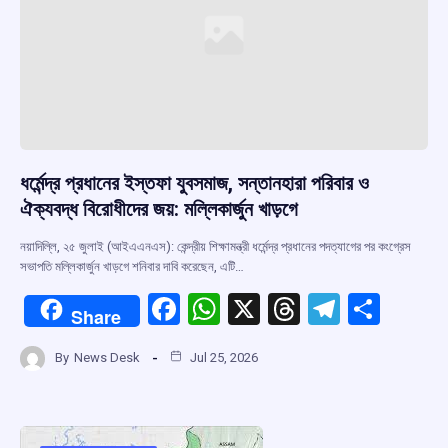
ধর্মেন্দ্র প্রধানের ইস্তফা যুবসমাজ, সন্তানহারা পরিবার ও
ঐক্যবদ্ধ বিরোধীদের জয়: মল্লিকার্জুন খাড়গে
নয়াদিল্লি, ২৫ জুলাই (আইএএনএস): কেন্দ্রীয় শিক্ষামন্ত্রী ধর্মেন্দ্র প্রধানের পদত্যাগের পর কংগ্রেস
সভাপতি মল্লিকার্জুন খাড়গে শনিবার দাবি করেছেন, এটি…
F
W
X
T
T
S
Share
a
h
hr
el
h
By
News Desk
Jul 25, 2026
ce
at
e
e
ar
b
s
a
gr
e
o
A
d
a