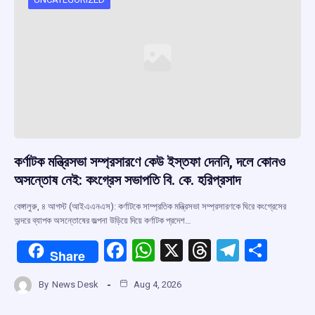
কর্ণাটক মন্ত্রিসভা সম্প্রসারণে কেউ ইস্তফা দেননি, দলে কোনও
অসন্তোষ নেই: কংগ্রেস সভাপতি বি. কে. হরিপ্রসাদ
বেঙ্গালুরু, ৪ আগস্ট (আইএএনএস): কর্ণাটকে সাম্প্রতিক মন্ত্রিসভা সম্প্রসারণকে ঘিরে কংগ্রেসের
অন্দরে ব্যাপক অসন্তোষের জল্পনা উড়িয়ে দিয়ে কর্ণাটক প্রদেশ…
F
W
X
T
T
S
Share
a
h
hr
el
h
By
News Desk
Aug 4, 2026
ce
at
e
e
ar