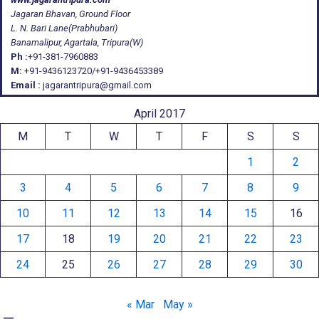
Jagaran Bhavan, Ground Floor
L. N. Bari Lane(Prabhubari)
Banamalipur, Agartala, Tripura(W)
Ph :
+91-381-7960883
M:
+91-9436123720/+91-9436453389
Email :
jagarantripura@gmail.com
April 2017
M
T
W
T
F
S
S
1
2
3
4
5
6
7
8
9
10
11
12
13
14
15
16
17
18
19
20
21
22
23
24
25
26
27
28
29
30
« Mar
May »