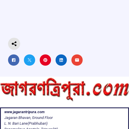
b
s
a
gr
e
o
A
d
a
o
p
s
m
k
p
www.jagarantripura.com
Jagaran Bhavan, Ground Floor
L. N. Bari Lane(Prabhubari)