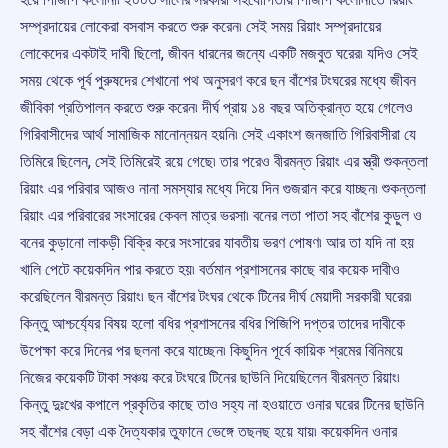
সম্প্রদায়ের লোকেরা বসবাস করতে শুরু করেন৷ সেই সময় রিয়াং সম্প্রদায়ের
লোকেদের একটাই দাবী ছিলো, জীবন ধারনের জন্যে একটি মজবুত ঘরের৷ যদিও সেই
সময় থেকে পূর্ব পুরুষদের শেখানো পথ অনুসরণ করে ছন বাঁশের টংঘরের মধ্যে জীবন
জীবিকা প্রতিপালন করতে শুরু করেন৷ দীর্ঘ প্রায় ১৪ বছর অতিক্রান্ত হয়ে গেলেও
গিরিবাসীদের আর্থ সামাজিক মানোন্নয়ন হয়নি৷ সেই একাংশ জনজাতি গিরিবাসীরা যে
তিমিরে ছিলেন, সেই তিমিরেই রয়ে গেছে৷ তার পরেও বীরমন্ত রিয়াং এর স্ত্রী শুকন্তলা
রিয়াং এর পরিবার আজও নানা সমস্যার মধ্যে দিয়ে দিন গুজরান করে যাচ্ছন৷ শুকন্তলা
রিয়াং এর পরিবারের সংসারের কেবল মাত্র ভরসা৷ বনের লতা পাতা সহ বাঁশের কুড়ুল ও
বনের কুড়ানো লাকড়ী বিক্রি করে সংসারের যাবতীয় ভরণ পোষণ৷ আর তা যদি না হয়
খালি পেটে কয়েকদিন পার করতে হয়৷ বর্তমান প্রশাসনের কাছে বার কয়েক দাবীও
করেছিলেন বীরমন্ত রিয়াং৷ ছন বাঁশের টংঘর থেকে টিনের দীর্ঘ মেয়াদী সরকারী ঘরের৷
কিন্তু আশ্চর্য্যের বিষয় হলো বধির প্রশাসনের বধির পিজিপি দপ্তর তাদের দাবীকে
উপেক্ষা করে দিনের পর ছলনা করে যাচ্ছেন৷ কিছুদিন পূর্বে কায়িক শ্রমের বিনিময়ে
নিজের কয়েকটি টাকা সঞ্চয় করে টংঘরে টিনের ছাউনি দিয়েছিলেন বীরমন্ত রিয়াং৷
কিন্তু দুঃখের কপালে প্রকৃতির কাছে তাও সহ্য না হওয়াতে ওনার ঘরের টিনের ছাউনি
সহ বাঁশের বেড়া এক দৈত্যকার তুফানে ভেঙ্গে তছনছ হয়ে যায়৷ কয়েকদিন ওনার