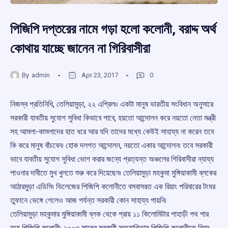
পিজিপি দপ্তরের নামে গড়া হলো কলোনী, বরাদ্দ অর্থ
কোথায় যাচ্ছে জানেন না গিরিবাসীরা
By
admin
Apr 23, 2017
0
নিজস্ব প্রতিনিধি, তেলিয়ামুড়া, ২২ এপ্রিল৷৷ একটা মানুষ ভারতীয় সংবিধান অনুসারে
সরকারী যাবতীয় সুযোগ সুবিধা কিভাবে পাবে, হয়তো আন্দোলন করে নয়তো নেতা মন্ত্রী
সহ আমলা-কামলাদের হাত ধরে আর যদি তাদের মধ্যে কেউই সাহায্য না করেন তবে
কি করে মানুষ বাঁচবেন৷ হোক দলগত আন্দোলন, নয়তো একার আন্দোলন৷ তবে সরকারী
ভাবে যাবতীয় সুযোগ সুবিধা ভোগ করার জন্যে প্রত্যন্ত অঞ্চলের গিরিবাসীরা ন্যায্য
পাওনার দাবীতে মুখ খুলতে শুরু করে দিয়েছেন৷ তেলিয়ামুড়া মহকুমা মুঙ্গিয়াকামী ব্লকের
আঠারমুড়া এডিসি৷ ভিলেজের পিজিপি কলোনীতে বসবাসরত এক রিয়াং পরিবারের টংঘর
তুফানে ভেঙ্গে গেলেও আজ পর্যন্ত সরকারী কোন সাহায্য পায়নি৷
তেলিয়ামুড়া মহকুমার মুঙ্গিয়াকামী ব্লক থেকে প্রায় ১১ কিলোমিটার পাহাড়ী পথ পার
হয়ে পিজিপি কলোনী৷ ২০০৩ সালের সরকারী সহযোগিতায় পিজিপি কলোনীতে রিয়াং