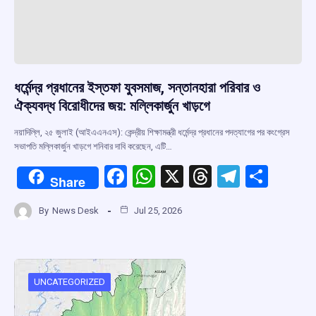
ধর্মেন্দ্র প্রধানের ইস্তফা যুবসমাজ, সন্তানহারা পরিবার ও
ঐক্যবদ্ধ বিরোধীদের জয়: মল্লিকার্জুন খাড়গে
নয়াদিল্লি, ২৫ জুলাই (আইএএনএস): কেন্দ্রীয় শিক্ষামন্ত্রী ধর্মেন্দ্র প্রধানের পদত্যাগের পর কংগ্রেস
সভাপতি মল্লিকার্জুন খাড়গে শনিবার দাবি করেছেন, এটি…
F
W
X
T
T
S
Share
a
h
hr
el
h
By
News Desk
Jul 25, 2026
ce
at
e
e
ar
b
s
a
gr
e
o
A
d
a
o
p
s
m
UNCATEGORIZED
k
p