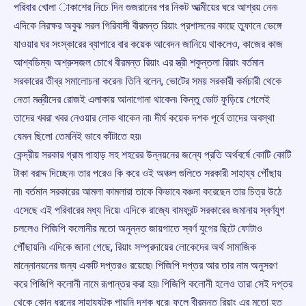
পরিবার খোলা াকাশের নিচে দিন গুজরানের পর নিকট আত্মীয়ের ঘরে আশ্রয় নেন৷
এদিকে নিরক্ষর অবুঝ সরল গিরিবাসী বীরমন্ত রিয়াং প্রশাসনের কাছে তুফানে ভেঙ্গে
যাওয়ার ঘর সংস্কারের ব্যাপারে বার কয়েক আবেদন জানিয়ে থাকলেও, কাজের কাজ
আশ্বডিম্ব৷ অশ্রুসজল চোখে বীরমন্ত রিয়াং এর স্ত্রী শকুন্তলা রিয়াং বর্তমান
সরকারের তীব্র সমালোচনা করেন৷ তিনি বলেন, ভোটের সময় সরকারী কর্মচারী থেকে
নেতা মন্ত্রীদের রোজই এলাকায় আনাগোনা থাকেন৷ কিন্তু ভোট ফুড়িয়ে গেলেই
তাদের খবরা খবর নেওয়ার লোক থাকেন না৷ দীর্ঘ কয়েক দশক পূর্বে তাদের অবস্থা
যেমন ছিলো তেমনিই ভাবে কাঁটাতে হয়৷
কেন্দ্রীয় সরকার গ্রাম পাহাড় সহ শহরের উন্নয়নের জন্যে প্রতি অর্থবর্ষে কোটি কোটি
টাকা বরাদ্দ দিচ্ছেন৷ তার পরেও কি করে ওই অঞ্চল গুলিতে সরকারী সাহায্য পৌঁছায়
না৷ বর্তমান সরকারের আমলা কামলারা তাকে কিভাবে বঞ্চনা করেছেন তার চিত্র উঠে
এসেছে এই পরিবারের মধ্য দিয়ে৷ এদিকে রাজ্যে বামফ্রন্ট সরকারের জমানায় স্বর্ণযুগ
চললেও পিজিপি কলোনীর মতো অনুন্নত জায়গাতে স্বর্ণ যুগের ছিটে ফোটাও
পৌঁছায়নি৷ এদিকে জানা গেছে, রিয়াং সম্প্রদায়ের লোকেদের অর্থ সামাজিক
মান্নোনয়নের জন্য একটি দপ্তরও রয়েছে৷ পিজিপি দপ্তর আর তার নাম অনুসরণ
করে পিজিপি কলোনী নামে রূপান্তর করা হয়৷ পিজিপি কলোনী হলেও তারা সেই দপ্তর
থেকে কোন ধরনের সাহায্যটুকু পায়নি দশক ধরে৷ ফলে বীরমন্ত রিয়াং এর মতো হত