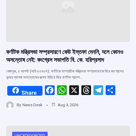
কর্ণাটক মন্ত্রিসভা সম্প্রসারণে কেউ ইস্তফা দেননি, দলে কোনও
অসন্তোষ নেই: কংগ্রেস সভাপতি বি. কে. হরিপ্রসাদ
বেঙ্গালুরু, ৪ আগস্ট (আইএএনএস): কর্ণাটকে সাম্প্রতিক মন্ত্রিসভা সম্প্রসারণকে ঘিরে কংগ্রেসের
অন্দরে ব্যাপক অসন্তোষের জল্পনা উড়িয়ে দিয়ে কর্ণাটক প্রদেশ…
F
W
X
T
T
S
Share
a
h
hr
el
h
By
News Desk
Aug 4, 2026
ce
at
e
e
ar
b
s
a
gr
e
o
A
d
a
UNCATEGORIZED