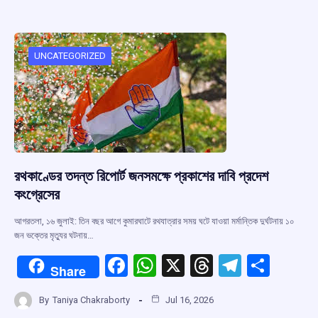
b
s
a
gr
e
o
A
d
a
o
p
s
m
UNCATEGORIZED
k
p
রথকাণ্ডের তদন্ত রিপোর্ট জনসমক্ষে প্রকাশের দাবি প্রদেশ
কংগ্রেসের
আগরতলা, ১৬ জুলাই: তিন বছর আগে কুমারঘাটে রথযাত্রার সময় ঘটে যাওয়া মর্মান্তিক দুর্ঘটনায় ১০
জন ভক্তের মৃত্যুর ঘটনায়…
F
W
X
T
T
S
Share
a
h
hr
el
h
By
Taniya Chakraborty
Jul 16, 2026
ce
at
e
e
ar