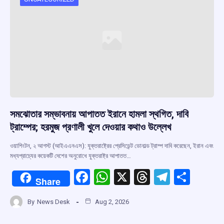
o
p
s
m
k
p
সমঝোতার সম্ভাবনায় আপাতত ইরানে হামলা স্থগিত, দাবি
ট্রাম্পের; হরমুজ প্রণালী খুলে দেওয়ার কথাও উল্লেখ
ওয়াশিংটন, ২ আগস্ট (আইএএনএস): যুক্তরাষ্ট্রের প্রেসিডেন্ট ডোনাল্ড ট্রাম্প দাবি করেছেন, ইরান এবং
মধ্যপ্রাচ্যের কয়েকটি দেশের অনুরোধে যুক্তরাষ্ট্র আপাতত…
F
W
X
T
T
S
Share
a
h
hr
el
h
By
News Desk
Aug 2, 2026
ce
at
e
e
ar