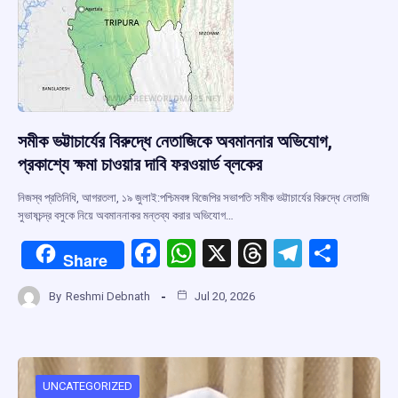
সমীক ভট্টাচার্যের বিরুদ্ধে নেতাজিকে অবমাননার অভিযোগ,
প্রকাশ্যে ক্ষমা চাওয়ার দাবি ফরওয়ার্ড ব্লকের
নিজস্ব প্রতিনিধি, আগরতলা, ১৯ জুলাই:পশ্চিমবঙ্গ বিজেপির সভাপতি সমীক ভট্টাচার্যের বিরুদ্ধে নেতাজি
সুভাষচন্দ্র বসুকে নিয়ে অবমাননাকর মন্তব্য করার অভিযোগ…
F
W
X
T
T
S
Share
a
h
hr
el
h
By
Reshmi Debnath
Jul 20, 2026
ce
at
e
e
ar
b
s
a
gr
e
o
A
d
a
o
p
s
m
UNCATEGORIZED