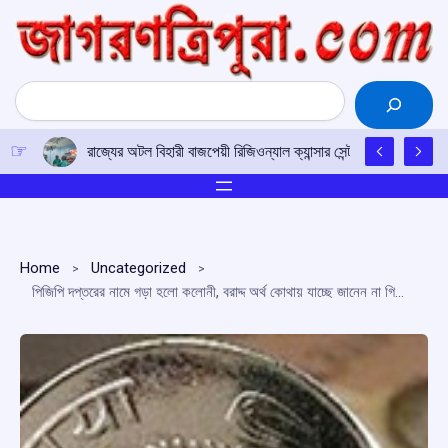
Skip
to
content
Search
রাজ্যের অটল বিহারী বাজপেয়ী রিজিওন্যাল ক্যান্সার সেন্টারে উত্তর-পূর্ব
Home
Uncategorized
পিজিপি দপ্তরের নামে গড়া হলো কলোনী, বরাদ্দ অর্থ কোথায় যাচ্ছে জানেন না গিরিবাসীরা