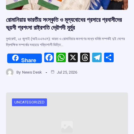
রোমানিয়ায় ভারতীয় সংস্কৃতি ও মূল্যবোধের প্রসারে প্রবাসীদের
ভূয়সী প্রশংসা রাষ্ট্রপতি দ্রৌপদী মুর্মুর
বুখারেস্ট, ২৫ জুলাই (আইএএনএস): ভারত ও রোমানিয়ার জনগণের মধ্যে ঘনিষ্ঠ সম্পর্কই দুই দেশের
দ্বিপাক্ষিক সম্পর্কের সবচেয়ে শক্তিশালী ভিত্তি…
F
W
X
T
T
S
Share
a
h
hr
el
h
By
News Desk
Jul 25, 2026
ce
at
e
e
ar
b
s
a
gr
e
o
A
d
a
o
p
s
m
UNCATEGORIZED
k
p