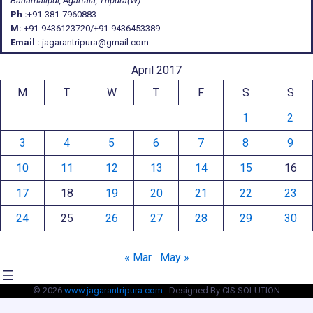
Banamalipur, Agartala, Tripura(W)
Ph :
+91-381-7960883
M:
+91-9436123720/+91-9436453389
Email :
jagarantripura@gmail.com
April 2017
M
T
W
T
F
S
S
1
2
3
4
5
6
7
8
9
10
11
12
13
14
15
16
17
18
19
20
21
22
23
24
25
26
27
28
29
30
« Mar
May »
© 2026
www.jagarantripura.com .
Designed By CIS SOLUTION