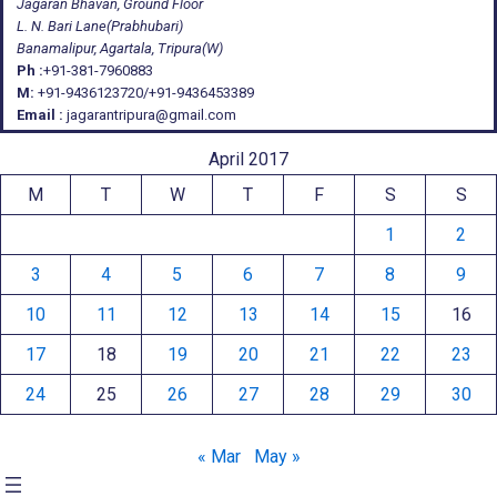
Jagaran Bhavan, Ground Floor
L. N. Bari Lane(Prabhubari)
Banamalipur, Agartala, Tripura(W)
Ph :
+91-381-7960883
M:
+91-9436123720/+91-9436453389
Email :
jagarantripura@gmail.com
April 2017
M
T
W
T
F
S
S
1
2
3
4
5
6
7
8
9
10
11
12
13
14
15
16
17
18
19
20
21
22
23
24
25
26
27
28
29
30
« Mar
May »