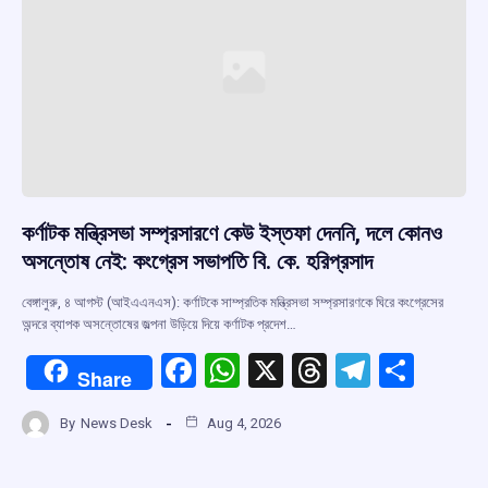
কর্ণাটক মন্ত্রিসভা সম্প্রসারণে কেউ ইস্তফা দেননি, দলে কোনও
অসন্তোষ নেই: কংগ্রেস সভাপতি বি. কে. হরিপ্রসাদ
বেঙ্গালুরু, ৪ আগস্ট (আইএএনএস): কর্ণাটকে সাম্প্রতিক মন্ত্রিসভা সম্প্রসারণকে ঘিরে কংগ্রেসের
অন্দরে ব্যাপক অসন্তোষের জল্পনা উড়িয়ে দিয়ে কর্ণাটক প্রদেশ…
F
W
X
T
T
S
Share
a
h
hr
el
h
By
News Desk
Aug 4, 2026
ce
at
e
e
ar
b
s
a
gr
e