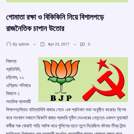
গোমাতা রক্ষা ও বিকিকিনি নিয়ে বিশালগড়ে
রাজনৈতিক চাপান উতোর
By
admin
Apr 23, 2017
0
নিজস্ব
প্রতিনিদি,
চড়িলাম, ২২
এপ্রিল৷৷ শনিবারে
বিকালে ২
শতাধিক ব্যবসায়ী
বিশালগড়স্থিত বাইদ্যাদিঘি বাজার শেডে এক প্রতিবাদ সভা অনুষ্ঠিত করেছে৷ বিশেষ
করে গতকাল সকালে বিজেপি রাজ্য প্রভারি সুনীল দেওধরের নেতৃত্বে একদল যুবমোর্চা
কর্মীরা গরু বোঝাই গাড়ি আটক করে পুলিশের হাতে তুলে দিয়েছিল৷ ঘটনায় তীব্র নিন্দা
জানিয়েছে বিশালগড় গরু ব্যবসায়ী সংগঠন৷ ব্যবসায়ীরা জানান গোমাতা রক্ষার নামে