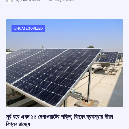
ce
at
e
e
ar
b
s
a
gr
e
o
A
d
a
o
p
s
m
UNCATEGORIZED
k
p
সূর্য ঘরে এখন ১৫ মেগাওয়াটের শক্তি, বিদ্যুৎ ব্যবস্থায় নীরব
বিপ্লব রাজ্যে