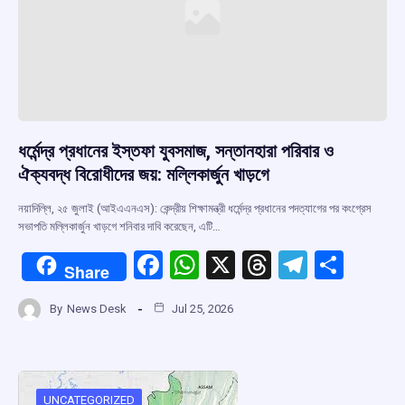
ধর্মেন্দ্র প্রধানের ইস্তফা যুবসমাজ, সন্তানহারা পরিবার ও
ঐক্যবদ্ধ বিরোধীদের জয়: মল্লিকার্জুন খাড়গে
নয়াদিল্লি, ২৫ জুলাই (আইএএনএস): কেন্দ্রীয় শিক্ষামন্ত্রী ধর্মেন্দ্র প্রধানের পদত্যাগের পর কংগ্রেস
সভাপতি মল্লিকার্জুন খাড়গে শনিবার দাবি করেছেন, এটি…
F
W
X
T
T
S
Share
a
h
hr
el
h
By
News Desk
Jul 25, 2026
ce
at
e
e
ar
b
s
a
gr
e
o
A
d
a
UNCATEGORIZED