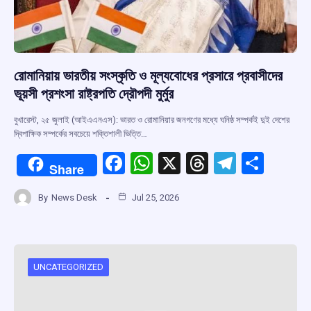
রোমানিয়ায় ভারতীয় সংস্কৃতি ও মূল্যবোধের প্রসারে প্রবাসীদের
ভূয়সী প্রশংসা রাষ্ট্রপতি দ্রৌপদী মুর্মুর
বুখারেস্ট, ২৫ জুলাই (আইএএনএস): ভারত ও রোমানিয়ার জনগণের মধ্যে ঘনিষ্ঠ সম্পর্কই দুই দেশের
দ্বিপাক্ষিক সম্পর্কের সবচেয়ে শক্তিশালী ভিত্তি…
F
W
X
T
T
S
Share
a
h
hr
el
h
By
News Desk
Jul 25, 2026
ce
at
e
e
ar
b
s
a
gr
e
o
A
d
a
o
p
s
m
UNCATEGORIZED
k
p