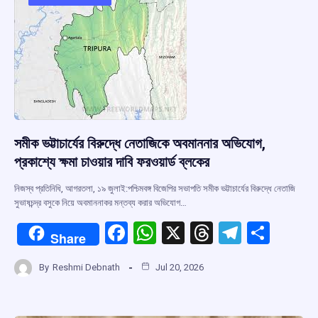
o
p
s
m
k
p
সমীক ভট্টাচার্যের বিরুদ্ধে নেতাজিকে অবমাননার অভিযোগ,
প্রকাশ্যে ক্ষমা চাওয়ার দাবি ফরওয়ার্ড ব্লকের
নিজস্ব প্রতিনিধি, আগরতলা, ১৯ জুলাই:পশ্চিমবঙ্গ বিজেপির সভাপতি সমীক ভট্টাচার্যের বিরুদ্ধে নেতাজি
সুভাষচন্দ্র বসুকে নিয়ে অবমাননাকর মন্তব্য করার অভিযোগ…
F
W
X
T
T
S
Share
a
h
hr
el
h
By
Reshmi Debnath
Jul 20, 2026
ce
at
e
e
ar
b
s
a
gr
e