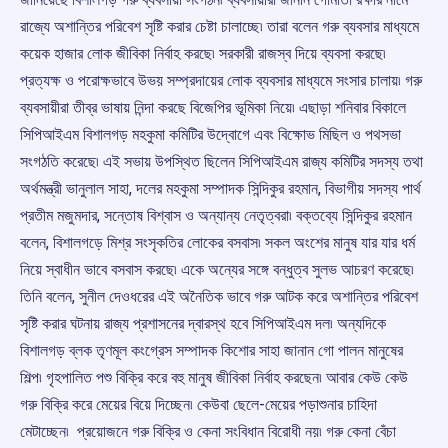
রাজ্যে অশান্তির পরিবেশ সৃষ্টি করার চেষ্টা চালাচ্ছে৷ তারা বলেন গরু ব্যবসার মাধ্যমে
কয়েক হাজার লোক জীবিকা নির্বাহ করছে৷ সরকারী রাজস্ব দিয়ে ব্যবসা করছে৷
প্রত্যক্ষ ও পরোক্ষভাবে উভয় সম্প্রদায়ের লোক ব্যবসার মাধ্যমে সংসার চালায়৷ গরু
ব্যবসায়ীরা তীব্র ভাষায় নিন্দা করছে বিজেপির ভূমিকা নিয়ে৷ এছাড়া শনিবার বিকালে
সিপিআইএম বিশালগড় মহকুমা কমিটির উদ্বোগে এবং বিক্ষোভ মিছিল ও পথসভা
সংগঠতি করেছে৷ এই সভায় উপস্থিত ছিলেন সিপিআইএম রাজ্য কমিটির সদস্য তথা
অর্থমন্ত্রী ভানুলাল সাহা, দলের মহকুমা সম্পাদক সিন্দিকুর রহমান, বিভাগীয় সদস্য পার্থ
প্রতীম মজুমদার, সন্তোষ বিশ্বাস ও অন্যান্য নেতৃত্বরা৷ বক্তব্যে সিন্দিকুর রহমান
বলেন, বিশালগড়ে মিশ্র সংসৃকতির লোকের বসবাস৷ সকল অংশের মানুষ যার যার ধর্ম
নিয়ে স্বাধীন ভাবে বসবাস করছে৷ একে অন্যের সঙ্গে বন্ধুত্ব সুলভ আচরণ করেছে৷
তিনি বলেন, সুনীল দেওধরের এই অনৈতিক ভাবে গরু আটক করে অশান্তির পরিবেশ
সৃষ্টি করার ঘটনায় রাজ্য প্রশাসনের দ্বারস্থ হবে সিপিআইএম দল৷ অন্যদিকে
বিশালগড় ব্লক তৃণমূল কংগ্রেস সম্পাদক কিশোর সাহা জানান গো পালন মানুষের
শিল্প৷ গৃহপালিত পশু বিক্রি করে বহু মানুষ জীবিকা নির্বাহ করছেন৷ আবার কেউ কেউ
গরু বিক্রি করে মেয়ের বিয়ে দিচ্ছেন৷ কেউবা ছেলে-মেয়ের পড়াশুনার চাহিদা
মেটাচ্ছেন৷ প্রয়োজনে গরু বিক্রি ও কেনা সংবিধান বিরোধী নয়৷ গরু কেনা বেঁচা