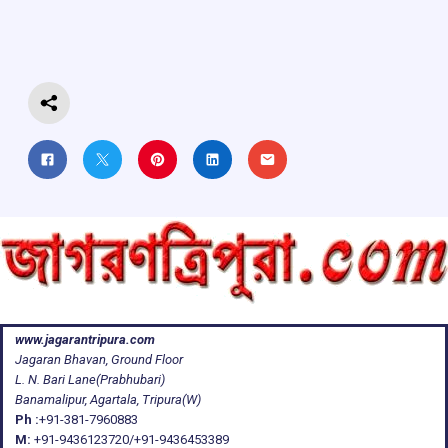
o
A
d
a
o
p
s
m
k
p
www.jagarantripura.com
Jagaran Bhavan, Ground Floor
L. N. Bari Lane(Prabhubari)
Banamalipur, Agartala, Tripura(W)
Ph :
+91-381-7960883
M:
+91-9436123720/+91-9436453389