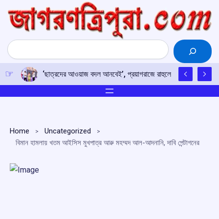
Skip
to
content
Search
‘ছাত্রদের আওয়াজ বদল আনবেই’, প্রয়াগরাজে রাহুলের হুঙ্কার
Home
Uncategorized
বিমান হামলায় খতম আইসিস মুখপাত্র আৱু মহম্মদ আল-আদনানি, দাবি পেন্টাগনের