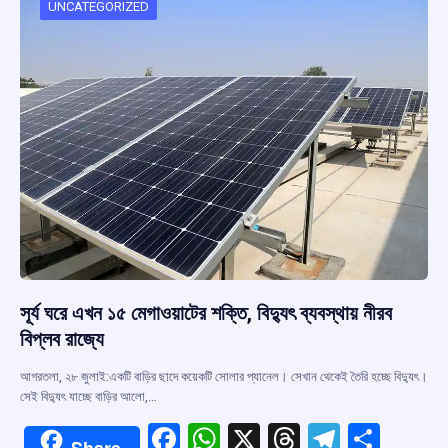
o
p
s
m
UNCATEGORIZED
k
p
সূর্য ঘরে এখন ১৫ মেগাওয়াটের শক্তি, বিদ্যুৎ ব্যবস্থায় নীরব
বিপ্লব রাজ্যে
আগরতলা, ২৮ জুলাই:একটি বাড়ির ছাদে কয়েকটি সোলার প্যানেল। সেখান থেকেই তৈরি হচ্ছে বিদ্যুৎ।
সেই বিদ্যুৎ যাচ্ছে বাড়ির আলো,…
F
W
X
T
T
S
Share