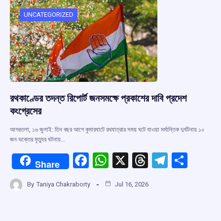
o
A
d
a
o
p
s
m
UNCATEGORIZED
k
p
রথকাণ্ডের তদন্ত রিপোর্ট জনসমক্ষে প্রকাশের দাবি প্রদেশ
কংগ্রেসের
আগরতলা, ১৬ জুলাই: তিন বছর আগে কুমারঘাটে রথযাত্রার সময় ঘটে যাওয়া মর্মান্তিক দুর্ঘটনায় ১০
জন ভক্তের মৃত্যুর ঘটনায়…
F
W
X
T
T
S
Share
a
h
hr
el
h
By
Taniya Chakraborty
Jul 16, 2026
ce
at
e
e
ar
b
s
a
gr
e