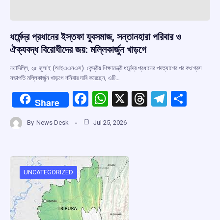
ধর্মেন্দ্র প্রধানের ইস্তফা যুবসমাজ, সন্তানহারা পরিবার ও
ঐক্যবদ্ধ বিরোধীদের জয়: মল্লিকার্জুন খাড়গে
নয়াদিল্লি, ২৫ জুলাই (আইএএনএস): কেন্দ্রীয় শিক্ষামন্ত্রী ধর্মেন্দ্র প্রধানের পদত্যাগের পর কংগ্রেস
সভাপতি মল্লিকার্জুন খাড়গে শনিবার দাবি করেছেন, এটি…
F
W
X
T
T
S
Share
a
h
hr
el
h
By
News Desk
Jul 25, 2026
ce
at
e
e
ar
b
s
a
gr
e
o
A
d
a
o
p
s
m
UNCATEGORIZED
k
p