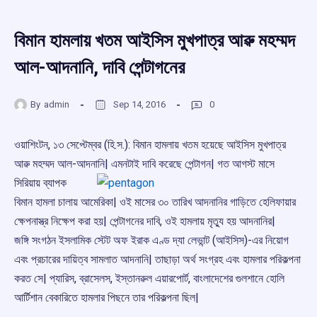
বিমান হামলায় খতম আইসিস মুখপাত্র আৱু মহম্মদ
আল-আদনানি, দাবি পেন্টাগনের
By
admin
Sep 14, 2016
0
ওয়াশিংটন, ১৩ সেপ্টেম্বর (হি.স.): বিমান হামলায় খতম হয়েছে আইসিস মুখপাত্র
আৱু মহম্মদ আল-আদনানি| এমনটাই দাবি
করেছে পেন্টাগন| গত আগস্ট মাসে
সিরিয়ায় ব্যাপক
বিমান হামলা চালায় আমেরিকা| ওই মাসের ৩০ তারিখ আদনানির গাড়িতে হেলিফায়ার
ক্ষেপনাস্ত্র নিক্ষেপ করা হয়| পেন্টাগনের দাবি, ওই হামলায় মৃতু্য হয় আদনানির|
জঙ্গি সংগঠন ইসলামিক স্টেট অফ ইরাক এণ্ড দ্যা লেভান্ট (আইসিস)-এর নিয়োগ
এবং প্রচারের দায়িত্ব সামলাত আদনানি| তাছাড়া অর্থ সংগ্রহ এবং হামলার পরিকল্পনা
করত সে| প্যারিস, ব্রাসেলস, ইস্তানৱুল এয়ারপোর্ট, বাংলাদেশের গুলশানে হোলি
আর্টিশান বেকারিতে হামলার পিছনে তার পরিকল্পনা ছিল|