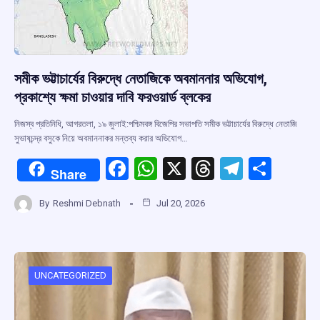
সমীক ভট্টাচার্যের বিরুদ্ধে নেতাজিকে অবমাননার অভিযোগ,
প্রকাশ্যে ক্ষমা চাওয়ার দাবি ফরওয়ার্ড ব্লকের
নিজস্ব প্রতিনিধি, আগরতলা, ১৯ জুলাই:পশ্চিমবঙ্গ বিজেপির সভাপতি সমীক ভট্টাচার্যের বিরুদ্ধে নেতাজি
সুভাষচন্দ্র বসুকে নিয়ে অবমাননাকর মন্তব্য করার অভিযোগ…
F
W
X
T
T
S
Share
a
h
hr
el
h
By
Reshmi Debnath
Jul 20, 2026
ce
at
e
e
ar
b
s
a
gr
e
o
A
d
a
o
p
s
m
UNCATEGORIZED
k
p