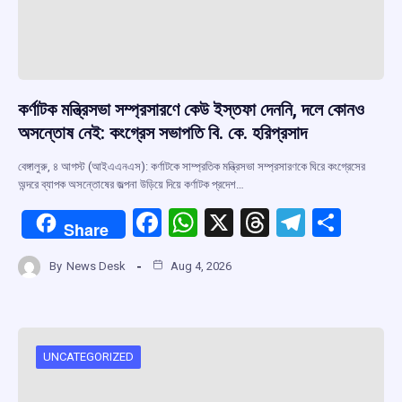
কর্ণাটক মন্ত্রিসভা সম্প্রসারণে কেউ ইস্তফা দেননি, দলে কোনও
অসন্তোষ নেই: কংগ্রেস সভাপতি বি. কে. হরিপ্রসাদ
বেঙ্গালুরু, ৪ আগস্ট (আইএএনএস): কর্ণাটকে সাম্প্রতিক মন্ত্রিসভা সম্প্রসারণকে ঘিরে কংগ্রেসের
অন্দরে ব্যাপক অসন্তোষের জল্পনা উড়িয়ে দিয়ে কর্ণাটক প্রদেশ…
F
W
X
T
T
S
Share
a
h
hr
el
h
By
News Desk
Aug 4, 2026
ce
at
e
e
ar
b
s
a
gr
e
o
A
d
a
o
p
s
m
UNCATEGORIZED
k
p