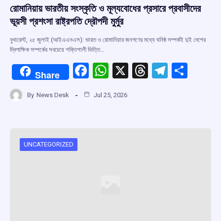
রোমানিয়ায় ভারতীয় সংস্কৃতি ও মূল্যবোধের প্রসারে প্রবাসীদের
ভূয়সী প্রশংসা রাষ্ট্রপতি দ্রৌপদী মুর্মুর
বুখারেস্ট, ২৫ জুলাই (আইএএনএস): ভারত ও রোমানিয়ার জনগণের মধ্যে ঘনিষ্ঠ সম্পর্কই দুই দেশের
দ্বিপাক্ষিক সম্পর্কের সবচেয়ে শক্তিশালী ভিত্তি…
F
W
X
T
T
S
Share
a
h
hr
el
h
By
News Desk
Jul 25, 2026
ce
at
e
e
ar
b
s
a
gr
e
o
A
d
a
o
p
s
m
UNCATEGORIZED
k
p