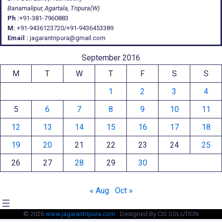
Banamalipur, Agartala, Tripura(W)
Ph :
+91-381-7960883
M:
+91-9436123720/+91-9436453389
Email :
jagarantripura@gmail.com
September 2016
M
T
W
T
F
S
S
1
2
3
4
5
6
7
8
9
10
11
12
13
14
15
16
17
18
19
20
21
22
23
24
25
26
27
28
29
30
« Aug
Oct »
© 2026
www.jagarantripura.com .
Designed By CIS SOLUTION