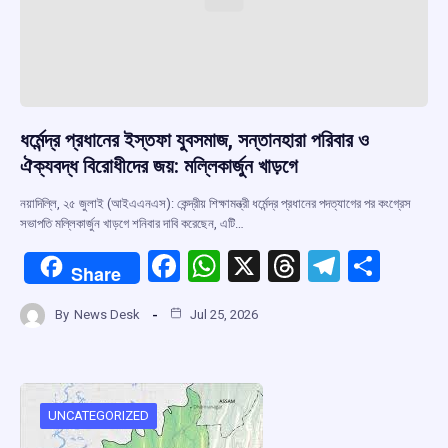
ধর্মেন্দ্র প্রধানের ইস্তফা যুবসমাজ, সন্তানহারা পরিবার ও
ঐক্যবদ্ধ বিরোধীদের জয়: মল্লিকার্জুন খাড়গে
নয়াদিল্লি, ২৫ জুলাই (আইএএনএস): কেন্দ্রীয় শিক্ষামন্ত্রী ধর্মেন্দ্র প্রধানের পদত্যাগের পর কংগ্রেস
সভাপতি মল্লিকার্জুন খাড়গে শনিবার দাবি করেছেন, এটি…
F
W
X
T
T
S
Share
a
h
hr
el
h
By
News Desk
Jul 25, 2026
ce
at
e
e
ar
b
s
a
gr
e
o
A
d
a
o
p
s
m
UNCATEGORIZED