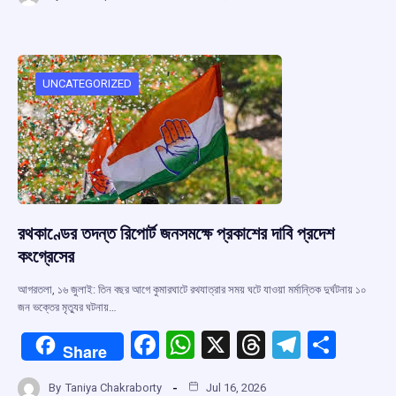
ce
at
e
e
ar
b
s
a
gr
e
o
A
d
a
o
p
s
m
UNCATEGORIZED
k
p
রথকাণ্ডের তদন্ত রিপোর্ট জনসমক্ষে প্রকাশের দাবি প্রদেশ
কংগ্রেসের
আগরতলা, ১৬ জুলাই: তিন বছর আগে কুমারঘাটে রথযাত্রার সময় ঘটে যাওয়া মর্মান্তিক দুর্ঘটনায় ১০
জন ভক্তের মৃত্যুর ঘটনায়…
F
W
X
T
T
S
Share
a
h
hr
el
h
By
Taniya Chakraborty
Jul 16, 2026