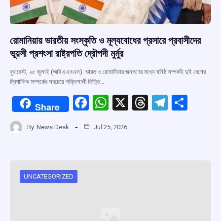
রোমানিয়ায় ভারতীয় সংস্কৃতি ও মূল্যবোধের প্রসারে প্রবাসীদের
ভূয়সী প্রশংসা রাষ্ট্রপতি দ্রৌপদী মুর্মুর
বুখারেস্ট, ২৫ জুলাই (আইএএনএস): ভারত ও রোমানিয়ার জনগণের মধ্যে ঘনিষ্ঠ সম্পর্কই দুই দেশের
দ্বিপাক্ষিক সম্পর্কের সবচেয়ে শক্তিশালী ভিত্তি…
F
W
X
T
T
S
Share
a
h
hr
el
h
By
News Desk
Jul 25, 2026
ce
at
e
e
ar
b
s
a
gr
e
o
A
d
a
o
p
s
m
UNCATEGORIZED
k
p