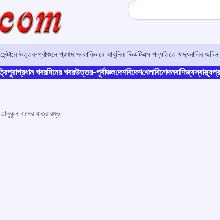
Search
র সেন্টারে উত্তর-পূর্বাঞ্চলে প্রথম সরকারিভাবে আধুনিক ভিএটিএস পদ্ধতিতে খাদ্যনালির জটিল 
্রিপুরা
প্রধান খবর
দিনের খবর
উত্তর-পূর্বাঞ্চল
দেশ
বিদেশ
খেলা
বিনোদন
বাণিজ্য
স্বাস্থ্য
প্র
বাতানুকূল বাসের যাত্রারম্ভ