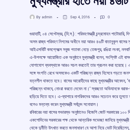
মুখ্যমন্ত্রীর হাতে নয়া ৪৬ট
By
admin
Sep 4, 2016
0
গুয়াহাটি, ০৪ সেপ্টেম্বর, (হি.স.) : পরিবহণমন্ত্রী চন্দ্রমোহন পাটোয়ার
অসম রাজ্য পরিবহণ নিগমের অধীনে নয়া আরও ৪৬টি বাতানুকূল বাসের সূচন
আইএসবিটি কমপ্লেক্সে সবুজ পতাকা নেড়ে তেজপুর, রঙিয়া লংকা, নলবাড়ি
এ-উপলক্ষে আয়োজিত এক অনুষ্ঠানে মুখ্যমন্ত্রী বলেন, সংশ্লিষ্ট এই বা
যোগাযোগ ব্যবস্থাকে আরও সচল করতেই তার প্রচলন করা হয়েছে। এ-প্র
সঙ্গে সংগতি রেখে অসমকেও একটি পরিচ্ছন্ন রাজ্য হিসেবে গড়তে জনস
যত্নশীল থাকতে হবে। বাসের আরোহীদের কাছে মুখ্যমন্ত্রীর আবেদন, 
পরিচ্ছন্ন থাকবে, নোংরা করতে দেবেন না।’ স্বচ্ছতা অভিযানকে বরাক-ব্র
ছড়িয়ে দিতে হবে। এ-ব্যাপারে নাগরিকদের আরও সচেতন করে তুলতে 
বলেও মন্তব্য করেন মুখ্যমন্ত্রী সর্বানন্দ সনোয়াল।
রবিবারের নয়া বাসের শুভারম্ভ অনুষ্ঠানেও বিজেপি জোট সরকারের ১০০ দি
একশোদিনের সরকারের পক্ষ থেকে আন্তরিক শুভেচ্ছা জানিয়ে মুখ্যমন্ত্রী 
থেকে দুর্নীতি উৎখাত করতে জনসাধারণ যে আশা নিয়ে ভোট দিয়েছিলেন, সে-