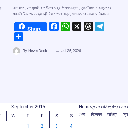
আগরতলা, ২৫ জুলাই: ছাত্রীদের মধ্যে বিজ্ঞানমনস্কতা, সৃজনশীলতা ও নেতৃত্বের
ই
গুণাবলী বিকাশের লক্ষ্যে অক্সিলিয়াম গার্লস স্কুল, আগরতলার উদ্যোগে বিদ্যালয়…
F
W
X
T
T
Share
a
h
hr
el
S
ce
at
e
e
h
b
s
a
gr
By
News Desk
Jul 25, 2026
r
ar
o
A
d
a
e
o
p
s
m
m
k
p
September 2016
Home
মুখ্য খবর
ত্রিপুরা
প্রধান খ
খেলা
বিনোদন
বাণিজ্য
স্বা
T
W
T
F
S
S
1
2
3
4