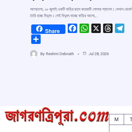
আগরতলা, ২৮ জুলাই:একটি বাড়ির ছাদে কয়েকটি সোলার প্যানেল। সেখান থেকে
তৈরি হচ্ছে বিদ্যুৎ। সেই বিদ্যুৎ যাচ্ছে বাড়ির আলো,…
F
W
X
T
T
Share
a
h
hr
el
S
ce
at
e
e
h
b
s
a
g
By
Reshmi Debnath
Jul 28, 2026
ar
o
A
d
a
e
o
p
s
k
p
M