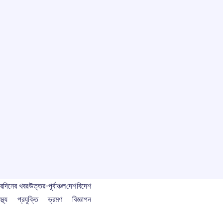
বর
দিনের খবর
উত্তর-পূর্বাঞ্চল
দেশ
বিদেশ
স্থ্য
প্রযুক্তি
ভ্রমণ
বিজ্ঞাপন