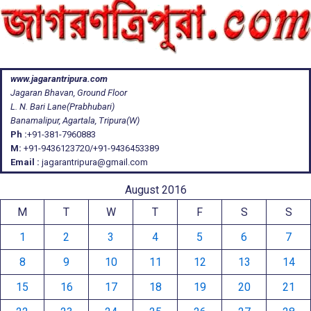
www.jagarantripura.com
Jagaran Bhavan, Ground Floor
L. N. Bari Lane(Prabhubari)
Banamalipur, Agartala, Tripura(W)
Ph :
+91-381-7960883
M:
+91-9436123720/+91-9436453389
Email :
jagarantripura@gmail.com
August 2016
M
T
W
T
F
S
S
1
2
3
4
5
6
7
8
9
10
11
12
13
14
15
16
17
18
19
20
21