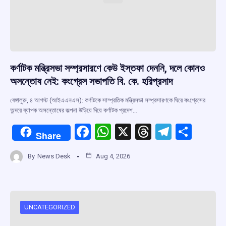
কর্ণাটক মন্ত্রিসভা সম্প্রসারণে কেউ ইস্তফা দেননি, দলে কোনও
অসন্তোষ নেই: কংগ্রেস সভাপতি বি. কে. হরিপ্রসাদ
বেঙ্গালুরু, ৪ আগস্ট (আইএএনএস): কর্ণাটকে সাম্প্রতিক মন্ত্রিসভা সম্প্রসারণকে ঘিরে কংগ্রেসের
অন্দরে ব্যাপক অসন্তোষের জল্পনা উড়িয়ে দিয়ে কর্ণাটক প্রদেশ…
F
W
X
T
T
S
Share
a
h
hr
el
h
By
News Desk
Aug 4, 2026
ce
at
e
e
ar
b
s
a
gr
e
o
A
d
a
o
p
s
m
UNCATEGORIZED