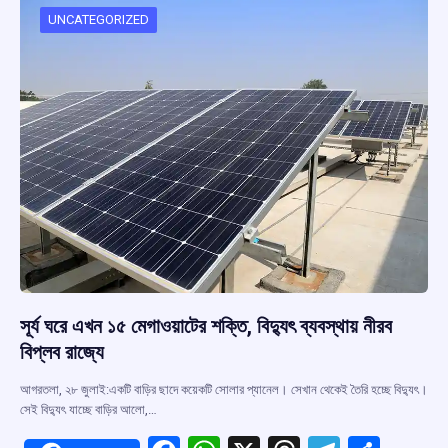
o
p
s
m
UNCATEGORIZED
k
p
সূর্য ঘরে এখন ১৫ মেগাওয়াটের শক্তি, বিদ্যুৎ ব্যবস্থায় নীরব
বিপ্লব রাজ্যে
আগরতলা, ২৮ জুলাই:একটি বাড়ির ছাদে কয়েকটি সোলার প্যানেল। সেখান থেকেই তৈরি হচ্ছে বিদ্যুৎ।
সেই বিদ্যুৎ যাচ্ছে বাড়ির আলো,…