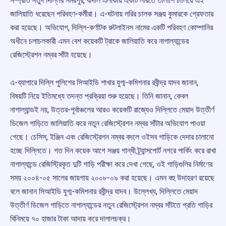
সম্প্রতি নতুন দিল্লির সমরপুর, বাদলি এলাকায় একটি লরিতে তালাশি চালিয়ে এই
জালিয়াতি ধরেছেন পরিবহণ-কর্মীরা। এ-ঘটনায় লরির চালক সঞ্জয় কুমারকে গ্রেফতার
করা হয়েছে। অভিযোগ, দিল্লি-কর্ণাটক রুটলাইনস নামের একটি পরিবহণ কোম্পানির
অধীনে চলাচলকারী এমন বেশ কয়েকটি ট্রাকে জালিয়াতি করে নাগাল্যান্ডের
রেজিস্ট্রেশন নম্বর সাঁটা হয়েছে।
এ-ব্যাপারে দিল্লি পুলিশের সিআইডি শাখার যুগ্ম-কমিশনার রবীন্দ্র যাদব জানান,
বিষয়টি নিয়ে ইতিমধ্যে তদন্ত প্রক্রিয়া শুরু হয়েছে। তিনি জানান, কেবল
নাগাল্যান্ডই নয়, উত্তর-পূর্বাঞ্চলের আরও কয়েকটি রাজ্যেও দিল্লিতে মেয়াদ উত্তীর্ণ
ডিজেল গাড়িতে জালিয়াতি করে নতুন রেজিস্ট্রেশন নম্বর সাঁটার অভিযোগ পাওয়া
গেছে। চেসিস, ইঞ্জিন এবং রেজিস্ট্রেশন নম্বর বদলে ওইসব গাড়িকে দেদার চালানো
হচ্ছে দিল্লিতে। গত দিন কয়েক আগে সঞ্জয় গান্ধী ট্র্যান্সপোর্ট নগরে পার্কিং করে রাখা
নাগাল্যান্ডে রেজিস্ট্রিকৃত দুটি গাড়ি পরীক্ষা করে দেখা গেছে, ওই গাড়িগুলির নির্মাণের
সময় ২০০৪-০৫ সালের জায়গায় ২০০৮-০৯ করা হয়েছে। এমন বহু উদাহরণ রয়েছে
বলে জানান সিআইডি যুগ্ম-কমিশনার রবীন্দ্র যাদব। উল্লেখ্য, দিল্লিতে মেয়াদ
উত্তীর্ণ ডিজেল গাড়িতে নাগাল্যান্ডের নতুন রেজিস্ট্রেশন নম্বর সাঁটতে প্রতি গাড়ির
বিনিময়ে ৭০ হাজার টাকা আদায় করে দালালচক্র।