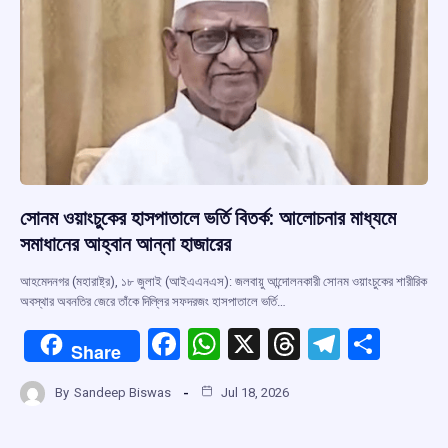
সোনম ওয়াংচুকের হাসপাতালে ভর্তি বিতর্ক: আলোচনার মাধ্যমে
সমাধানের আহ্বান আন্না হাজারের
আহমেদনগর (মহারাষ্ট্র), ১৮ জুলাই (আইএএনএস): জলবায়ু আন্দোলনকারী সোনম ওয়াংচুকের শারীরিক
অবস্থার অবনতির জেরে তাঁকে দিল্লির সফদরজং হাসপাতালে ভর্তি…
F
W
X
T
T
S
Share
a
h
hr
el
h
By
Sandeep Biswas
Jul 18, 2026
ce
at
e
e
ar
b
s
a
gr
e