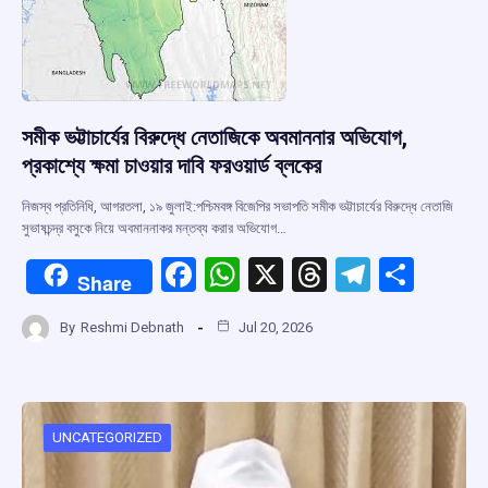
সমীক ভট্টাচার্যের বিরুদ্ধে নেতাজিকে অবমাননার অভিযোগ,
প্রকাশ্যে ক্ষমা চাওয়ার দাবি ফরওয়ার্ড ব্লকের
নিজস্ব প্রতিনিধি, আগরতলা, ১৯ জুলাই:পশ্চিমবঙ্গ বিজেপির সভাপতি সমীক ভট্টাচার্যের বিরুদ্ধে নেতাজি
সুভাষচন্দ্র বসুকে নিয়ে অবমাননাকর মন্তব্য করার অভিযোগ…
F
W
X
T
T
S
Share
a
h
hr
el
h
By
Reshmi Debnath
Jul 20, 2026
ce
at
e
e
ar
b
s
a
gr
e
o
A
d
a
o
p
s
m
UNCATEGORIZED
k
p