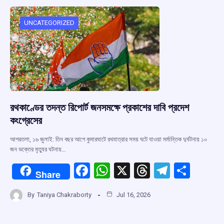
o
A
d
a
o
p
s
m
UNCATEGORIZED
k
p
রথকাণ্ডের তদন্ত রিপোর্ট জনসমক্ষে প্রকাশের দাবি প্রদেশ
কংগ্রেসের
আগরতলা, ১৬ জুলাই: তিন বছর আগে কুমারঘাটে রথযাত্রার সময় ঘটে যাওয়া মর্মান্তিক দুর্ঘটনায় ১০
জন ভক্তের মৃত্যুর ঘটনায়…
F
W
X
T
T
S
Share
a
h
hr
el
h
By
Taniya Chakraborty
Jul 16, 2026
ce
at
e
e
ar
b
s
a
gr
e