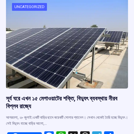
o
A
d
a
o
p
s
m
UNCATEGORIZED
k
p
সূর্য ঘরে এখন ১৫ মেগাওয়াটের শক্তি, বিদ্যুৎ ব্যবস্থায় নীরব
বিপ্লব রাজ্যে
আগরতলা, ২৮ জুলাই:একটি বাড়ির ছাদে কয়েকটি সোলার প্যানেল। সেখান থেকেই তৈরি হচ্ছে বিদ্যুৎ।
সেই বিদ্যুৎ যাচ্ছে বাড়ির আলো,…