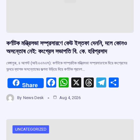
কর্ণাটক মন্ত্রিসভা সম্প্রসারণে কেউ ইস্তফা দেননি, দলে কোনও
অসন্তোষ নেই: কংগ্রেস সভাপতি বি. কে. হরিপ্রসাদ
বেঙ্গালুরু, ৪ আগস্ট (আইএএনএস): কর্ণাটকে সাম্প্রতিক মন্ত্রিসভা সম্প্রসারণকে ঘিরে কংগ্রেসের
অন্দরে ব্যাপক অসন্তোষের জল্পনা উড়িয়ে দিয়ে কর্ণাটক প্রদেশ…
F
W
X
T
T
S
Share
a
h
hr
el
h
By
News Desk
Aug 4, 2026
ce
at
e
e
ar
b
s
a
gr
e
o
A
d
a
o
p
s
m
UNCATEGORIZED