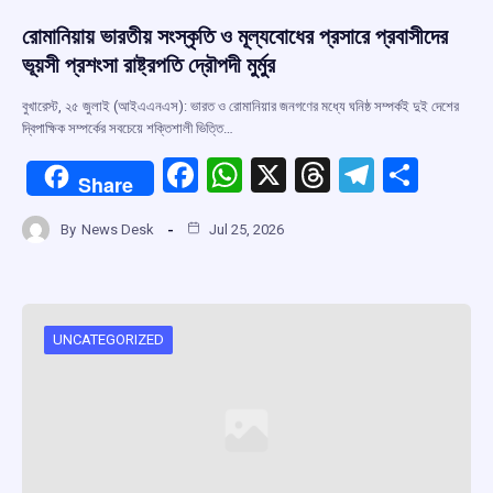
রোমানিয়ায় ভারতীয় সংস্কৃতি ও মূল্যবোধের প্রসারে প্রবাসীদের
ভূয়সী প্রশংসা রাষ্ট্রপতি দ্রৌপদী মুর্মুর
বুখারেস্ট, ২৫ জুলাই (আইএএনএস): ভারত ও রোমানিয়ার জনগণের মধ্যে ঘনিষ্ঠ সম্পর্কই দুই দেশের
দ্বিপাক্ষিক সম্পর্কের সবচেয়ে শক্তিশালী ভিত্তি…
F
W
X
T
T
S
Share
a
h
hr
el
h
By
News Desk
Jul 25, 2026
ce
at
e
e
ar
b
s
a
gr
e
o
A
d
a
o
p
s
m
UNCATEGORIZED
k
p