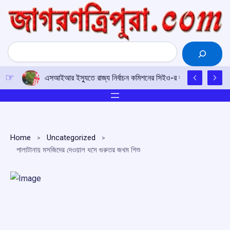
Skip
to
content
Search
এসআইআর ইস্যুতে রাজ্য নির্বাচন কমিশনের সিইও-র কাছে আইপিএফটির ড
Home
Uncategorized
পালাটানায় মসজিদের দেওয়াল ধসে গুরুতর জখম শিশু