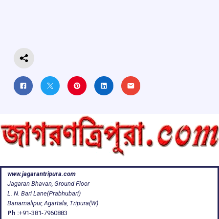
o
A
d
a
o
p
s
m
k
p
www.jagarantripura.com
Jagaran Bhavan, Ground Floor
L. N. Bari Lane(Prabhubari)
Banamalipur, Agartala, Tripura(W)
Ph :
+91-381-7960883