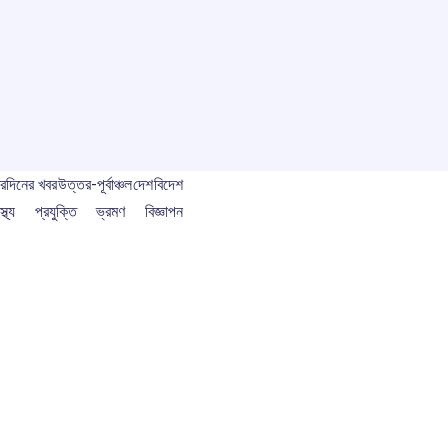
বর
দিনের খবর
উত্তর-পূর্বাঞ্চল
দেশ
বিদেশ
স্থ্য
প্রযুক্তি
ভ্রমণ
বিজ্ঞাপন