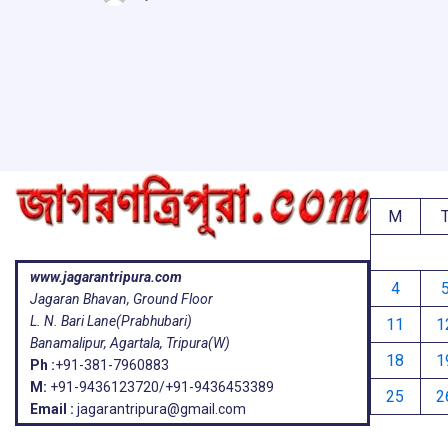
b
s
a
g
ar
o
A
d
a
e
o
p
s
k
p
M
www.jagarantripura.com
4
Jagaran Bhavan, Ground Floor
L. N. Bari Lane(Prabhubari)
11
1
Banamalipur, Agartala, Tripura(W)
18
1
Ph :
+91-381-7960883
M:
+91-9436123720/+91-9436453389
25
2
Email :
jagarantripura@gmail.com