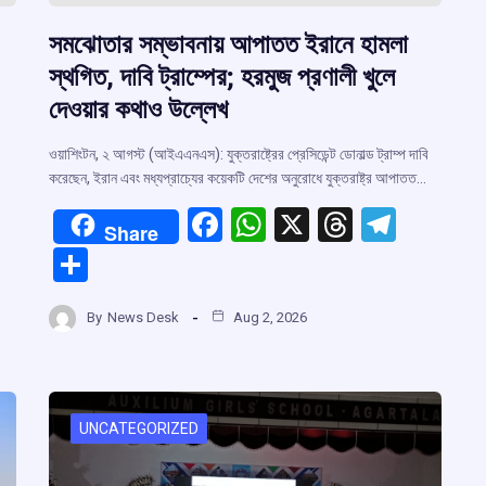
সমঝোতার সম্ভাবনায় আপাতত ইরানে হামলা
স্থগিত, দাবি ট্রাম্পের; হরমুজ প্রণালী খুলে
দেওয়ার কথাও উল্লেখ
ওয়াশিংটন, ২ আগস্ট (আইএএনএস): যুক্তরাষ্ট্রের প্রেসিডেন্ট ডোনাল্ড ট্রাম্প দাবি
করেছেন, ইরান এবং মধ্যপ্রাচ্যের কয়েকটি দেশের অনুরোধে যুক্তরাষ্ট্র আপাতত…
F
W
X
T
T
Share
a
h
hr
el
S
ce
at
e
e
h
r
b
s
a
gr
By
News Desk
Aug 2, 2026
ar
o
A
d
a
e
m
o
p
s
m
k
p
UNCATEGORIZED