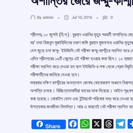
অশান্তির জেরে জম্মু-কাশ্ম
By
admin
Jul 10, 2016
0
শ্রীনগর, ১০ জুলাই (হি.স.) : বুরহান ওয়ানির মৃত্যু পরবর্তী অশান্তির জ
বয়’ তথা হিজবুল মুজাহিদিনের তরুণ জঙ্গি বুরহান মুজফফর ওয়ানির মৃ
দেশ জুড়ে চলা জম্মু- ইউজিসি নেট পরীক্ষা জম্মু-কাশ্মীরে স্থগিত করে
এদিন শ্রীনগরের ১৬টি কেন্দ্রে এই পরীক্ষা হওয়ার কথা ছিল। ১০ হাজার
পরীক্ষা স্থগিত করে দেওয়া হল বলে ইউজিসি-র পক্ষ থেকে প্রেস বিবৃতিত
পরীক্ষার্থীদের জানিয়ে দেওয়া হবে।
শুক্রবার দক্ষিণ কাশ্মীরের অনন্তনাগ জেলার কোকেরনাগ অঞ্চলে নিরাপত্ত
অশান্তি চলছে। বিচ্ছিন্নতাবাদীরা বনধের ডাক দিয়েছে। আইন-শৃঙ্খলা প
করা হয়েছে। মোবাইল ফোন এবং ইন্টারনেট পরিষেবা বন্ধ করে দেওয়া হ
উপত্যকার জনজীবন বিপর্যস্ত। আর এ কারনেই নেট পরীক্ষা স্থগিত 
Facebook
WhatsApp
X
Thre
T
Share