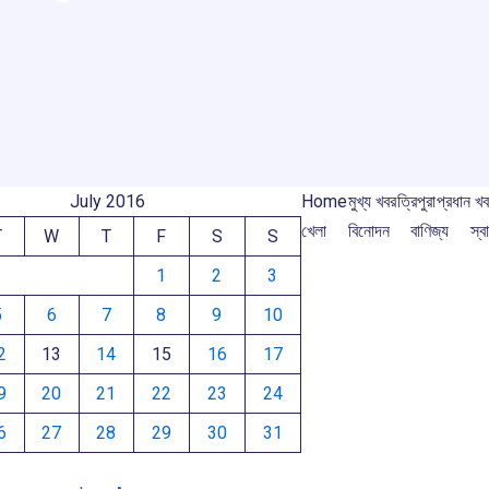
r
ar
o
A
d
a
e
o
p
s
m
m
k
p
July 2016
Home
মুখ্য খবর
ত্রিপুরা
প্রধান খ
খেলা
বিনোদন
বাণিজ্য
স্বা
T
W
T
F
S
S
1
2
3
5
6
7
8
9
10
2
13
14
15
16
17
9
20
21
22
23
24
6
27
28
29
30
31