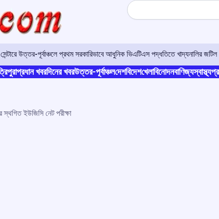
Search
র সেন্টারে উত্তর-পূর্বাঞ্চলে প্রথম সরকারিভাবে আধুনিক ভিএটিএস পদ্ধতিতে খাদ্যনালির জটিল 
্রিপুরা
প্রধান খবর
দিনের খবর
উত্তর-পূর্বাঞ্চল
দেশ
বিদেশ
খেলা
বিনোদন
বাণিজ্য
স্বাস্থ্য
প্র
রে স্থগিত ইউজিসি নেট পরীক্ষা